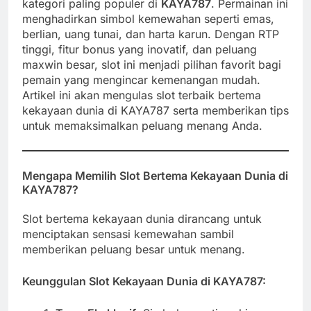
kategori paling populer di
KAYA787
. Permainan ini
menghadirkan simbol kemewahan seperti emas,
berlian, uang tunai, dan harta karun. Dengan RTP
tinggi, fitur bonus yang inovatif, dan peluang
maxwin besar, slot ini menjadi pilihan favorit bagi
pemain yang mengincar kemenangan mudah.
Artikel ini akan mengulas slot terbaik bertema
kekayaan dunia di KAYA787 serta memberikan tips
untuk memaksimalkan peluang menang Anda.
Mengapa Memilih Slot Bertema Kekayaan Dunia di
KAYA787?
Slot bertema kekayaan dunia dirancang untuk
menciptakan sensasi kemewahan sambil
memberikan peluang besar untuk menang.
Keunggulan Slot Kekayaan Dunia di KAYA787: