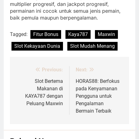
multiplier progresif, dan jackpot progresif,
permainan ini cocok untuk semua jenis pemain,
baik pemula maupun berpengalaman.
Tagged:
Fitur Bonus
Kaya787
Maxwin
Slot Kekayaan Dunia
Slot Mudah Menang
Previous:
Next:
Post
navigation
Slot Bertema
HORAS88: Berfokus
Makanan di
pada Kenyamanan
KAYA787 dengan
Pengguna untuk
Peluang Maxwin
Pengalaman
Bermain Terbaik