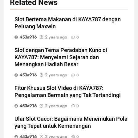
Related News
Slot Bertema Makanan di KAYA787 dengan
Peluang Maxwin
453a916
2 years ago
0
Slot dengan Tema Peradaban Kuno di
KAYA787: Menyelami Sejarah dan
Menangkan Hadiah Besar
453a916
2 years ago
0
Fitur Khusus Slot Video di KAYA787:
Pengalaman Bermain yang Tak Tertandingi
453a916
2 years ago
0
Ular Slot Gacor: Bagaimana Menemukan Pola
yang Tepat untuk Kemenangan
453a916
2 years ago
0