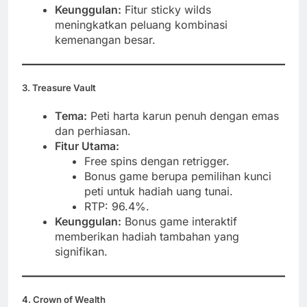
Keunggulan:
Fitur sticky wilds
meningkatkan peluang kombinasi
kemenangan besar.
3. Treasure Vault
Tema:
Peti harta karun penuh dengan emas
dan perhiasan.
Fitur Utama:
Free spins dengan retrigger.
Bonus game berupa pemilihan kunci
peti untuk hadiah uang tunai.
RTP: 96.4%.
Keunggulan:
Bonus game interaktif
memberikan hadiah tambahan yang
signifikan.
4. Crown of Wealth