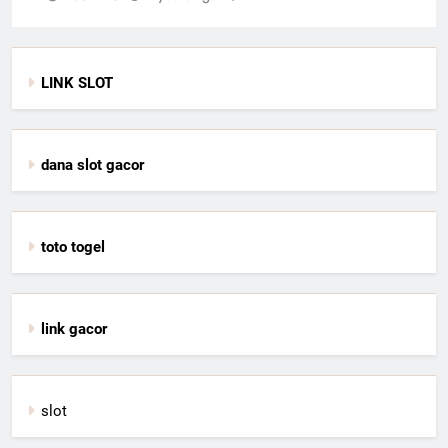
LINK SLOT
dana slot gacor
toto togel
link gacor
slot