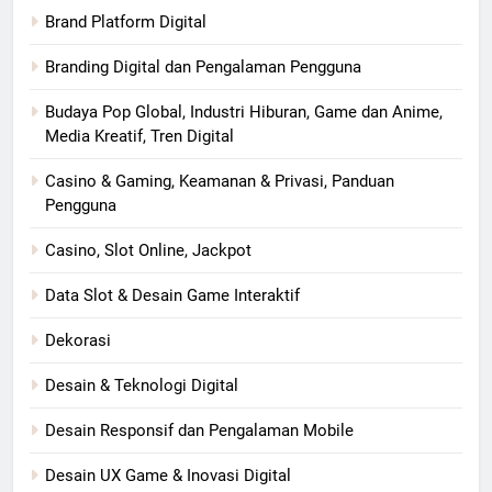
Brand Platform Digital
Branding Digital dan Pengalaman Pengguna
Budaya Pop Global, Industri Hiburan, Game dan Anime,
Media Kreatif, Tren Digital
Casino & Gaming, Keamanan & Privasi, Panduan
Pengguna
Casino, Slot Online, Jackpot
Data Slot & Desain Game Interaktif
Dekorasi
Desain & Teknologi Digital
Desain Responsif dan Pengalaman Mobile
Desain UX Game & Inovasi Digital