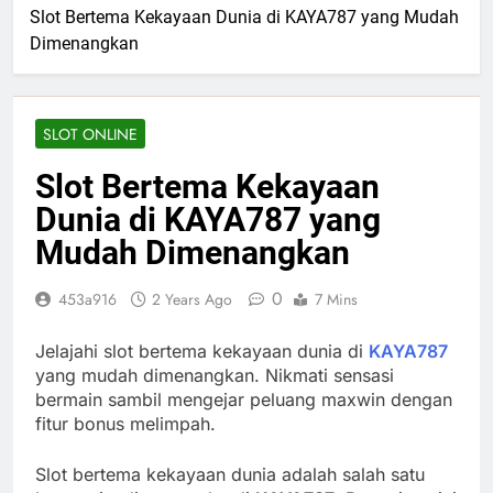
Slot Bertema Kekayaan Dunia di KAYA787 yang Mudah
Dimenangkan
SLOT ONLINE
Slot Bertema Kekayaan
Dunia di KAYA787 yang
Mudah Dimenangkan
0
453a916
2 Years Ago
7 Mins
Jelajahi slot bertema kekayaan dunia di
KAYA787
yang mudah dimenangkan. Nikmati sensasi
bermain sambil mengejar peluang maxwin dengan
fitur bonus melimpah.
Slot bertema kekayaan dunia adalah salah satu