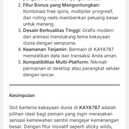
Fitur Bonus yang Menguntungkan:
Kombinasi free spins, multiplier progresif,
dan rolling reels memberikan peluang besar
untuk menang.
Desain Berkualitas Tinggi:
Grafis modern
dan animasi mendukung tema kekayaan
dunia dengan sempurna.
Keamanan Terjamin:
Bermain di KAYA787
memastikan data dan transaksi Anda aman.
Kompatibilitas Multi-Platform:
Nikmati
permainan di desktop atau perangkat seluler
dengan lancar.
Kesimpulan
Slot bertema kekayaan dunia di
KAYA787
adalah
pilihan ideal bagi pemain yang ingin merasakan
sensasi kemewahan sambil mengejar kemenangan
besar. Dengan fitur inovatif seperti sticky wilds,