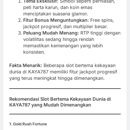
Tema Eksklusif:
Simbol seperti perhiasan,
peti harta karun, dan koin emas
menciptakan suasana glamor.
Fitur Bonus Menguntungkan:
Free spins,
jackpot progresif, dan multiplier besar.
Peluang Mudah Menang:
RTP tinggi dengan
volatilitas sedang hingga rendah
memastikan kemenangan yang lebih
konsisten.
Fakta Menarik:
Beberapa slot bertema kekayaan
dunia di KAYA787 memiliki fitur jackpot progresif
yang terus meningkat hingga dimenangkan.
Rekomendasi Slot Bertema Kekayaan Dunia di
KAYA787 yang Mudah Dimenangkan
1. Gold Rush Fortune