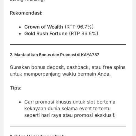
Rekomendasi:
Crown of Wealth
(RTP 96.7%)
Gold Rush Fortune
(RTP 96.6%)
2. Manfaatkan Bonus dan Promosi di KAYA787
Gunakan bonus deposit, cashback, atau free spins
untuk memperpanjang waktu bermain Anda.
Tips:
Cari promosi khusus untuk slot bertema
kekayaan dunia selama event tertentu
seperti hari raya atau promosi eksklusif.