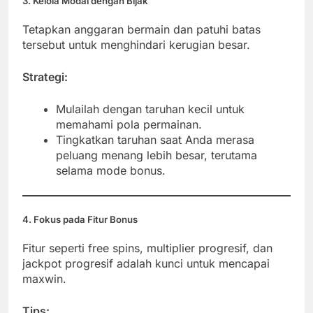
3. Kelola Modal dengan Bijak
Tetapkan anggaran bermain dan patuhi batas
tersebut untuk menghindari kerugian besar.
Strategi:
Mulailah dengan taruhan kecil untuk
memahami pola permainan.
Tingkatkan taruhan saat Anda merasa
peluang menang lebih besar, terutama
selama mode bonus.
4. Fokus pada Fitur Bonus
Fitur seperti free spins, multiplier progresif, dan
jackpot progresif adalah kunci untuk mencapai
maxwin.
Tips: