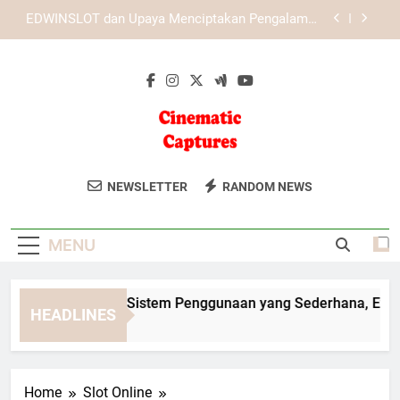
Skip
LEBAH4D dan Upaya Menciptakan Pengalaman
to
Pengguna yang Lebih Baik
content
KAYA787 dengan Konsep Layanan Digital yang
Efisien dan Responsif
LEBAH4D dengan Sistem Penggunaan yang
Sederhana, Efektif, dan Mudah Dipahami
EDWINSLOT dan Upaya Menciptakan Pengalaman
Pengguna yang Lebih Baik
Cinematic
Abadikan Momen Istimewa Anda
LEBAH4D dan Upaya Menciptakan Pengalaman
NEWSLETTER
RANDOM NEWS
Pengguna yang Lebih Baik
Captures
Dengan Cinematic Captures. Fotografi
KAYA787 dengan Konsep Layanan Digital yang
Dan Video Berkualitas Sinematik Untuk
Efisien dan Responsif
MENU
Kenangan Anda.
BAH4D dengan Sistem Penggunaan yang Sederhana, Efektif,
HEADLINES
Weeks Ago
Home
Slot Online