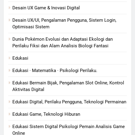
Desain UX Game & Inovasi Digital
Desain UX/UI, Pengalaman Pengguna, Sistem Login,
Optimisasi Sistem
Dunia Pokémon Evolusi dan Adaptasi Ekologi dan
Perilaku Fiksi dan Alam Analisis Biologi Fantasi
Edukasi
Edukasi · Matematika · Psikologi Perilaku.
Edukasi Bermain Bijak, Pengalaman Slot Online, Kontrol
Aktivitas Digital
Edukasi Digital, Perilaku Pengguna, Teknologi Permainan
Edukasi Game, Teknologi Hiburan
Edukasi Sistem Digital Psikologi Pemain Analisis Game
Online