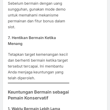
Sebelum bermain dengan uang
sungguhan, gunakan mode demo
untuk memahami mekanisme
permainan dan fitur bonus dalam
slot.
7. Hentikan Bermain Ketika
Menang
Tetapkan target kemenangan kecil
dan berhenti bermain ketika target
tersebut tercapai. Ini membantu
Anda menjaga keuntungan yang
telah diperoleh.
Keuntungan Bermain sebagai
Pemain Konservatif
1. Waktu Bermain Lebih Lama