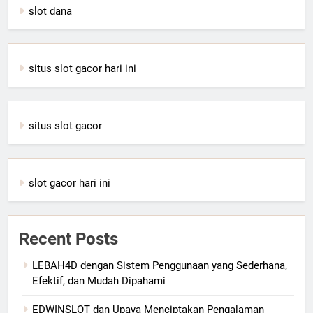
slot dana
situs slot gacor hari ini
situs slot gacor
slot gacor hari ini
Recent Posts
LEBAH4D dengan Sistem Penggunaan yang Sederhana,
Efektif, dan Mudah Dipahami
EDWINSLOT dan Upaya Menciptakan Pengalaman