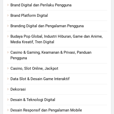
Brand Digital dan Perilaku Pengguna
Brand Platform Digital
Branding Digital dan Pengalaman Pengguna
Budaya Pop Global, Industri Hiburan, Game dan Anime,
Media Kreatif, Tren Digital
Casino & Gaming, Keamanan & Privasi, Panduan
Pengguna
Casino, Slot Online, Jackpot
Data Slot & Desain Game Interaktif
Dekorasi
Desain & Teknologi Digital
Desain Responsif dan Pengalaman Mobile