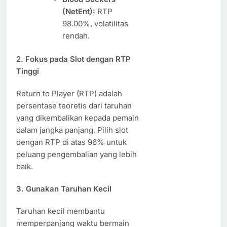
(NetEnt):
RTP
98.00%, volatilitas
rendah.
2. Fokus pada Slot dengan RTP
Tinggi
Return to Player (RTP) adalah
persentase teoretis dari taruhan
yang dikembalikan kepada pemain
dalam jangka panjang. Pilih slot
dengan RTP di atas 96% untuk
peluang pengembalian yang lebih
baik.
3. Gunakan Taruhan Kecil
Taruhan kecil membantu
memperpanjang waktu bermain