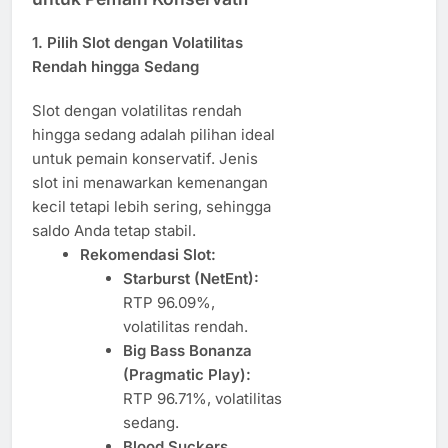
1. Pilih Slot dengan Volatilitas
Rendah hingga Sedang
Slot dengan volatilitas rendah
hingga sedang adalah pilihan ideal
untuk pemain konservatif. Jenis
slot ini menawarkan kemenangan
kecil tetapi lebih sering, sehingga
saldo Anda tetap stabil.
Rekomendasi Slot:
Starburst (NetEnt):
RTP 96.09%,
volatilitas rendah.
Big Bass Bonanza
(Pragmatic Play):
RTP 96.71%, volatilitas
sedang.
Blood Suckers