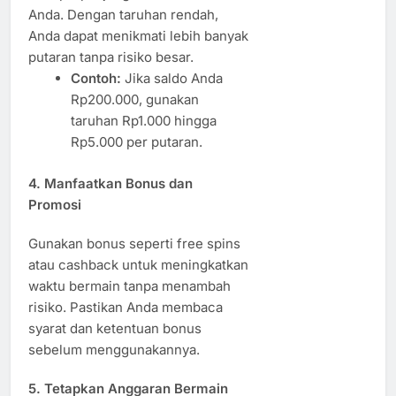
Anda. Dengan taruhan rendah,
Anda dapat menikmati lebih banyak
putaran tanpa risiko besar.
Contoh:
Jika saldo Anda
Rp200.000, gunakan
taruhan Rp1.000 hingga
Rp5.000 per putaran.
4. Manfaatkan Bonus dan
Promosi
Gunakan bonus seperti free spins
atau cashback untuk meningkatkan
waktu bermain tanpa menambah
risiko. Pastikan Anda membaca
syarat dan ketentuan bonus
sebelum menggunakannya.
5. Tetapkan Anggaran Bermain