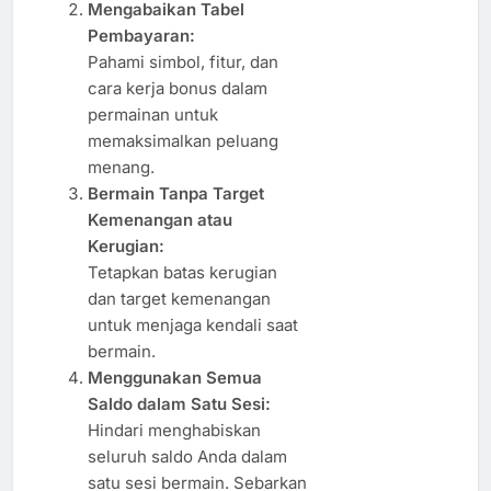
Mengabaikan Tabel
Pembayaran:
Pahami simbol, fitur, dan
cara kerja bonus dalam
permainan untuk
memaksimalkan peluang
menang.
Bermain Tanpa Target
Kemenangan atau
Kerugian:
Tetapkan batas kerugian
dan target kemenangan
untuk menjaga kendali saat
bermain.
Menggunakan Semua
Saldo dalam Satu Sesi:
Hindari menghabiskan
seluruh saldo Anda dalam
satu sesi bermain. Sebarkan