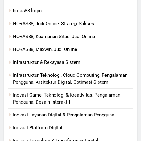
horas88 login
HORAS88, Judi Online, Strategi Sukses
HORAS88, Keamanan Situs, Judi Online
HORAS88, Maxwin, Judi Online
Infrastruktur & Rekayasa Sistem
Infrastruktur Teknologi, Cloud Computing, Pengalaman
Pengguna, Arsitektur Digital, Optimasi Sistem
Inovasi Game, Teknologi & Kreativitas, Pengalaman
Pengguna, Desain Interaktif
Inovasi Layanan Digital & Pengalaman Pengguna
Inovasi Platform Digital
Inovasi Teknologi & Transformasi Digital