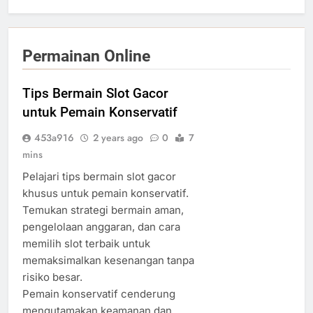
Permainan Online
Tips Bermain Slot Gacor
untuk Pemain Konservatif
453a916
2 years ago
0
7
mins
Pelajari tips bermain slot gacor
khusus untuk pemain konservatif.
Temukan strategi bermain aman,
pengelolaan anggaran, dan cara
memilih slot terbaik untuk
memaksimalkan kesenangan tanpa
risiko besar.
Pemain konservatif cenderung
mengutamakan keamanan dan