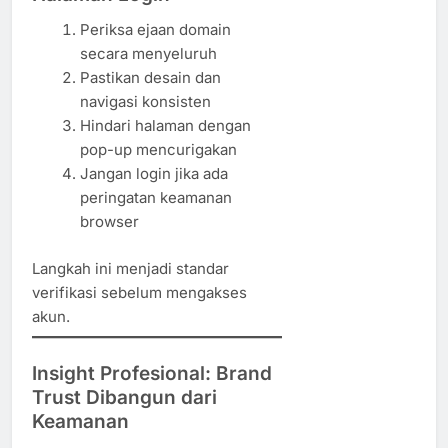
Periksa ejaan domain
secara menyeluruh
Pastikan desain dan
navigasi konsisten
Hindari halaman dengan
pop-up mencurigakan
Jangan login jika ada
peringatan keamanan
browser
Langkah ini menjadi standar
verifikasi sebelum mengakses
akun.
Insight Profesional: Brand
Trust Dibangun dari
Keamanan