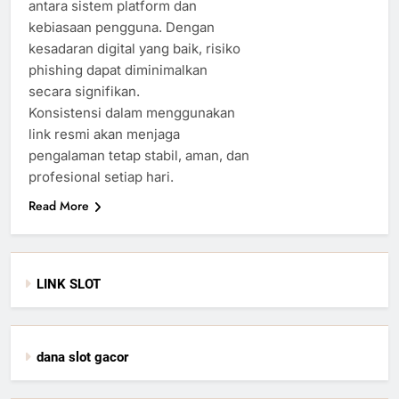
antara sistem platform dan
kebiasaan pengguna. Dengan
kesadaran digital yang baik, risiko
phishing dapat diminimalkan
secara signifikan.
Konsistensi dalam menggunakan
link resmi akan menjaga
pengalaman tetap stabil, aman, dan
profesional setiap hari.
Read More
LINK SLOT
dana slot gacor