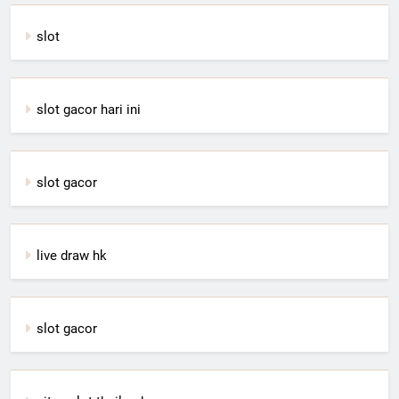
slot
slot gacor hari ini
slot gacor
live draw hk
slot gacor