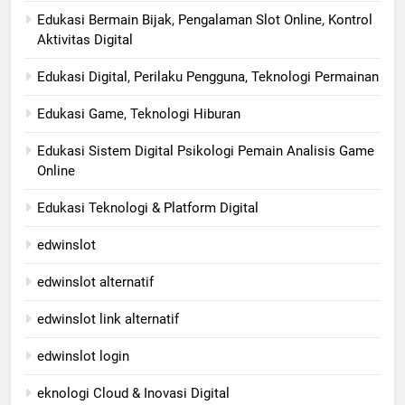
Edukasi Bermain Bijak, Pengalaman Slot Online, Kontrol
Aktivitas Digital
Edukasi Digital, Perilaku Pengguna, Teknologi Permainan
Edukasi Game, Teknologi Hiburan
Edukasi Sistem Digital Psikologi Pemain Analisis Game
Online
Edukasi Teknologi & Platform Digital
edwinslot
edwinslot alternatif
edwinslot link alternatif
edwinslot login
eknologi Cloud & Inovasi Digital