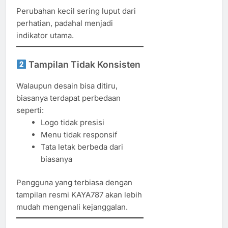
Perubahan kecil sering luput dari
perhatian, padahal menjadi
indikator utama.
Tampilan Tidak Konsisten
Walaupun desain bisa ditiru,
biasanya terdapat perbedaan
seperti:
Logo tidak presisi
Menu tidak responsif
Tata letak berbeda dari
biasanya
Pengguna yang terbiasa dengan
tampilan resmi KAYA787 akan lebih
mudah mengenali kejanggalan.