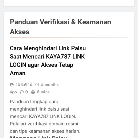
Panduan Verifikasi & Keamanan
Akses
Cara Menghindari Link Palsu
Saat Mencari KAYA787 LINK
LOGIN agar Akses Tetap
Aman
453a916
5 months
ago
0
8 mins
Panduan lengkap cara
menghindari link palsu saat
mencari KAYA787 LINK LOGIN.
Pelajari verifikasi domain resmi
dan tips keamanan akses harian.