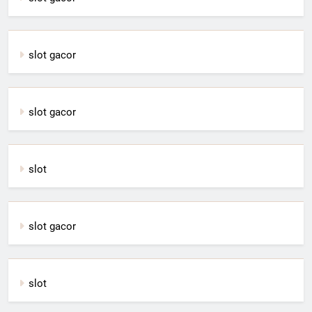
slot gacor
slot gacor
slot
slot gacor
slot