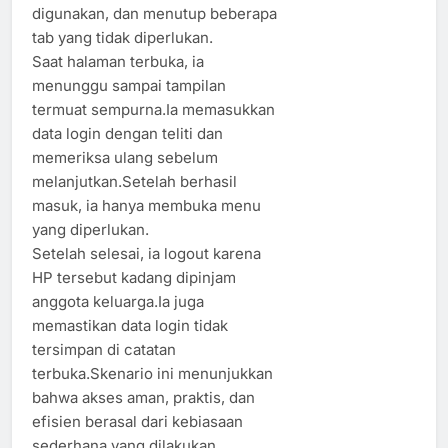
digunakan, dan menutup beberapa
tab yang tidak diperlukan.
Saat halaman terbuka, ia
menunggu sampai tampilan
termuat sempurna.Ia memasukkan
data login dengan teliti dan
memeriksa ulang sebelum
melanjutkan.Setelah berhasil
masuk, ia hanya membuka menu
yang diperlukan.
Setelah selesai, ia logout karena
HP tersebut kadang dipinjam
anggota keluarga.Ia juga
memastikan data login tidak
tersimpan di catatan
terbuka.Skenario ini menunjukkan
bahwa akses aman, praktis, dan
efisien berasal dari kebiasaan
sederhana yang dilakukan