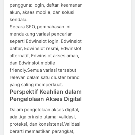
pengguna: login, daftar, keamanan
akun, akses mobile, dan solusi
kendala.
Secara SEO, pembahasan ini
mendukung variasi pencarian
seperti Edwinslot login, Edwinslot
daftar, Edwinslot resmi, Edwinslot
alternatif, Edwinslot akses aman,
dan Edwinslot mobile
friendly.Semua variasi tersebut
relevan dalam satu cluster brand
yang saling memperkuat.
Perspektif Keahlian dalam
Pengelolaan Akses Digital
Dalam pengelolaan akses digital,
ada tiga prinsip utama: validasi,
proteksi, dan konsistensi.Validasi
berarti memastikan perangkat,