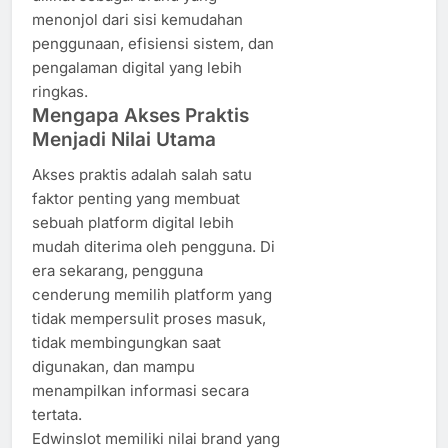
menonjol dari sisi kemudahan
penggunaan, efisiensi sistem, dan
pengalaman digital yang lebih
ringkas.
Mengapa Akses Praktis
Menjadi Nilai Utama
Akses praktis adalah salah satu
faktor penting yang membuat
sebuah platform digital lebih
mudah diterima oleh pengguna. Di
era sekarang, pengguna
cenderung memilih platform yang
tidak mempersulit proses masuk,
tidak membingungkan saat
digunakan, dan mampu
menampilkan informasi secara
tertata.
Edwinslot memiliki nilai brand yang