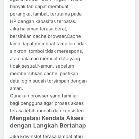
banyak tab dapat membuat
perangkat lambat, terutama pada
HP dengan kapasitas terbatas.
Jika halaman terasa berat,
bersihkan cache browser.Cache
lama dapat membuat tampilan tidak
sinkron, tombol tidak merespons,
atau halaman memuat data yang
tidak sesuai.Namun, sebelum
membersihkan cache, pastikan
data login sudah tersimpan dengan
aman.
Gunakan browser yang familiar
bagi pengguna agar proses akses
terasa lebih mudah dan konsisten.
Mengatasi Kendala Akses
dengan Langkah Bertahap
Jika Edwinslot terasa lambat atau