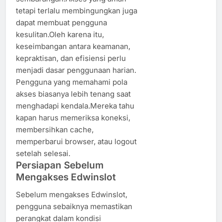
tetapi terlalu membingungkan juga
dapat membuat pengguna
kesulitan.Oleh karena itu,
keseimbangan antara keamanan,
kepraktisan, dan efisiensi perlu
menjadi dasar penggunaan harian.
Pengguna yang memahami pola
akses biasanya lebih tenang saat
menghadapi kendala.Mereka tahu
kapan harus memeriksa koneksi,
membersihkan cache,
memperbarui browser, atau logout
setelah selesai.
Persiapan Sebelum
Mengakses Edwinslot
Sebelum mengakses Edwinslot,
pengguna sebaiknya memastikan
perangkat dalam kondisi