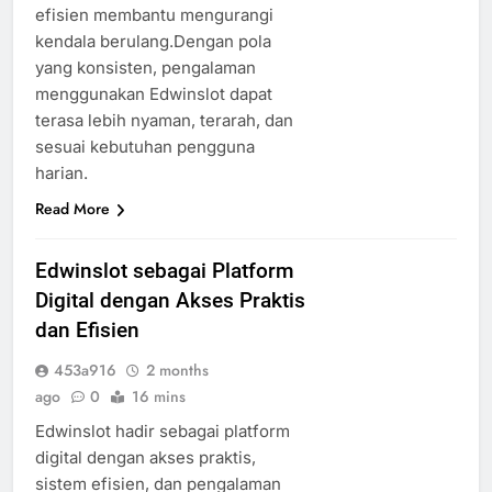
efisien membantu mengurangi
kendala berulang.Dengan pola
yang konsisten, pengalaman
menggunakan Edwinslot dapat
terasa lebih nyaman, terarah, dan
sesuai kebutuhan pengguna
harian.
Read More
Edwinslot sebagai Platform
Digital dengan Akses Praktis
dan Efisien
453a916
2 months
ago
0
16 mins
Edwinslot hadir sebagai platform
digital dengan akses praktis,
sistem efisien, dan pengalaman