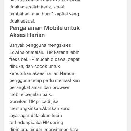
tidak ada salah ketik, spasi
tambahan, atau huruf kapital yang
tidak sesuai.
Pengalaman Mobile untuk
Akses Harian
Banyak pengguna mengakses
Edwinslot melalui HP karena lebih
fleksibel.HP mudah dibawa, cepat
dibuka, dan cocok untuk
kebutuhan akses harian.Namun,
pengguna tetap perlu memastikan
perangkat aman dan browser
mobile berjalan baik.
Gunakan HP pribadi jika
memungkinkan.Aktifkan kunci
layar agar data akun lebih
terlindungi.Jika HP sering
dipinjam, hindari menyimpan kata