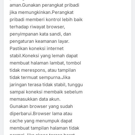
aman.Gunakan perangkat pribadi
jika memungkinkan.Perangkat
pribadi memberi kontrol lebih baik
terhadap riwayat browser,
penyimpanan kata sandi, dan
pengaturan keamanan layar.
Pastikan koneksi internet
stabil.Koneksi yang lemah dapat
membuat halaman lambat, tombol
tidak merespons, atau tampilan
tidak termuat sempurna.Jika
jaringan terasa tidak stabil, tunggu
sampai koneksi membaik sebelum
memasukkan data akun.
Gunakan browser yang sudah
diperbarui.Browser lama atau
cache yang menumpuk dapat
membuat tampilan halaman tidak