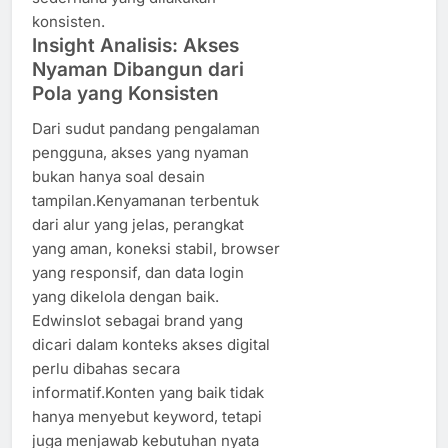
konsisten.
Insight Analisis: Akses
Nyaman Dibangun dari
Pola yang Konsisten
Dari sudut pandang pengalaman
pengguna, akses yang nyaman
bukan hanya soal desain
tampilan.Kenyamanan terbentuk
dari alur yang jelas, perangkat
yang aman, koneksi stabil, browser
yang responsif, dan data login
yang dikelola dengan baik.
Edwinslot sebagai brand yang
dicari dalam konteks akses digital
perlu dibahas secara
informatif.Konten yang baik tidak
hanya menyebut keyword, tetapi
juga menjawab kebutuhan nyata