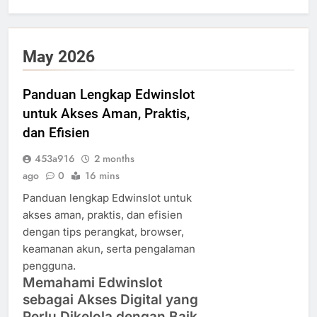
May 2026
Panduan Lengkap Edwinslot
untuk Akses Aman, Praktis,
dan Efisien
453a916
2 months
ago
0
16 mins
Panduan lengkap Edwinslot untuk
akses aman, praktis, dan efisien
dengan tips perangkat, browser,
keamanan akun, serta pengalaman
pengguna.
Memahami Edwinslot
sebagai Akses Digital yang
Perlu Dikelola dengan Baik