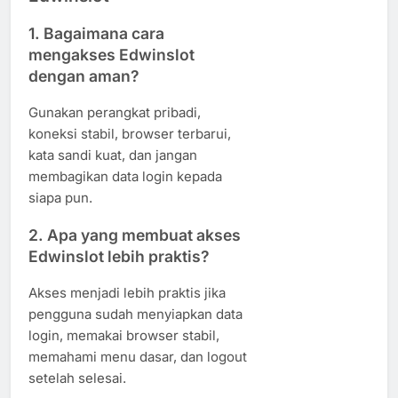
1. Bagaimana cara
mengakses Edwinslot
dengan aman?
Gunakan perangkat pribadi,
koneksi stabil, browser terbarui,
kata sandi kuat, dan jangan
membagikan data login kepada
siapa pun.
2. Apa yang membuat akses
Edwinslot lebih praktis?
Akses menjadi lebih praktis jika
pengguna sudah menyiapkan data
login, memakai browser stabil,
memahami menu dasar, dan logout
setelah selesai.