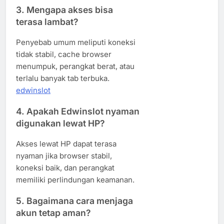
3. Mengapa akses bisa
terasa lambat?
Penyebab umum meliputi koneksi
tidak stabil, cache browser
menumpuk, perangkat berat, atau
terlalu banyak tab terbuka.
edwinslot
4. Apakah Edwinslot nyaman
digunakan lewat HP?
Akses lewat HP dapat terasa
nyaman jika browser stabil,
koneksi baik, dan perangkat
memiliki perlindungan keamanan.
5. Bagaimana cara menjaga
akun tetap aman?