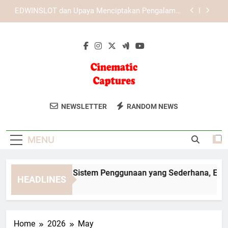
Skip
LEBAH4D dan Upaya Menciptakan Pengalaman
to
Pengguna yang Lebih Baik
content
KAYA787 dengan Konsep Layanan Digital yang
Efisien dan Responsif
LEBAH4D dengan Sistem Penggunaan yang
Sederhana, Efektif, dan Mudah Dipahami
EDWINSLOT dan Upaya Menciptakan Pengalaman
Pengguna yang Lebih Baik
Cinematic
Abadikan Momen Istimewa Anda
LEBAH4D dan Upaya Menciptakan Pengalaman
NEWSLETTER
RANDOM NEWS
Pengguna yang Lebih Baik
Captures
Dengan Cinematic Captures. Fotografi
KAYA787 dengan Konsep Layanan Digital yang
Dan Video Berkualitas Sinematik Untuk
Efisien dan Responsif
MENU
Kenangan Anda.
BAH4D dengan Sistem Penggunaan yang Sederhana, Efektif,
HEADLINES
Weeks Ago
Home
2026
May