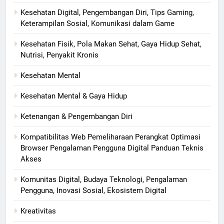
Kesehatan Digital, Pengembangan Diri, Tips Gaming,
Keterampilan Sosial, Komunikasi dalam Game
Kesehatan Fisik, Pola Makan Sehat, Gaya Hidup Sehat,
Nutrisi, Penyakit Kronis
Kesehatan Mental
Kesehatan Mental & Gaya Hidup
Ketenangan & Pengembangan Diri
Kompatibilitas Web Pemeliharaan Perangkat Optimasi
Browser Pengalaman Pengguna Digital Panduan Teknis
Akses
Komunitas Digital, Budaya Teknologi, Pengalaman
Pengguna, Inovasi Sosial, Ekosistem Digital
Kreativitas