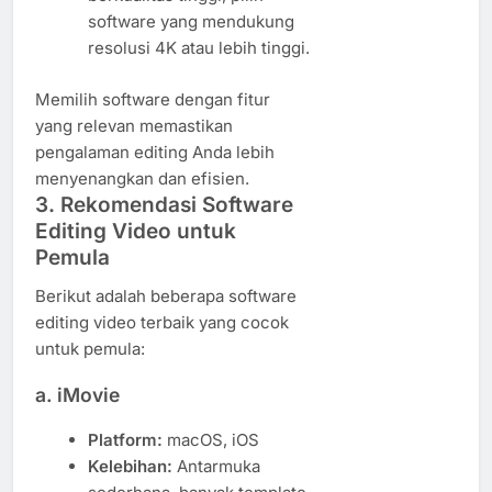
software yang mendukung
resolusi 4K atau lebih tinggi.
Memilih software dengan fitur
yang relevan memastikan
pengalaman editing Anda lebih
menyenangkan dan efisien.
3. Rekomendasi Software
Editing Video untuk
Pemula
Berikut adalah beberapa software
editing video terbaik yang cocok
untuk pemula:
a. iMovie
Platform:
macOS, iOS
Kelebihan:
Antarmuka