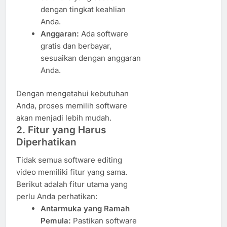
dengan tingkat keahlian
Anda.
Anggaran:
Ada software
gratis dan berbayar,
sesuaikan dengan anggaran
Anda.
Dengan mengetahui kebutuhan
Anda, proses memilih software
akan menjadi lebih mudah.
2. Fitur yang Harus
Diperhatikan
Tidak semua software editing
video memiliki fitur yang sama.
Berikut adalah fitur utama yang
perlu Anda perhatikan:
Antarmuka yang Ramah
Pemula:
Pastikan software