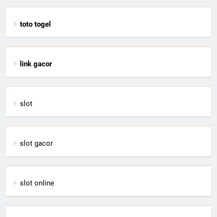
toto togel
link gacor
slot
slot gacor
slot online