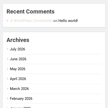
Recent Comments
A WordPress Commenter
on
Hello world!
Archives
July 2026
June 2026
May 2026
April 2026
March 2026
February 2026