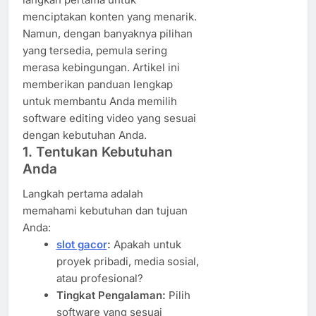
menciptakan konten yang menarik.
Namun, dengan banyaknya pilihan
yang tersedia, pemula sering
merasa kebingungan. Artikel ini
memberikan panduan lengkap
untuk membantu Anda memilih
software editing video yang sesuai
dengan kebutuhan Anda.
1. Tentukan Kebutuhan
Anda
Langkah pertama adalah
memahami kebutuhan dan tujuan
Anda:
slot gacor
:
Apakah untuk
proyek pribadi, media sosial,
atau profesional?
Tingkat Pengalaman:
Pilih
software yang sesuai