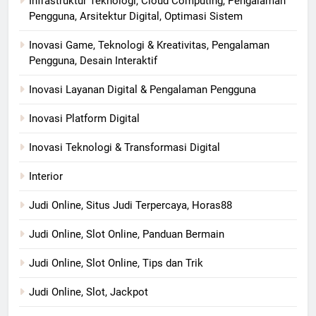
Infrastruktur Teknologi, Cloud Computing, Pengalaman
Pengguna, Arsitektur Digital, Optimasi Sistem
Inovasi Game, Teknologi & Kreativitas, Pengalaman
Pengguna, Desain Interaktif
Inovasi Layanan Digital & Pengalaman Pengguna
Inovasi Platform Digital
Inovasi Teknologi & Transformasi Digital
Interior
Judi Online, Situs Judi Terpercaya, Horas88
Judi Online, Slot Online, Panduan Bermain
Judi Online, Slot Online, Tips dan Trik
Judi Online, Slot, Jackpot