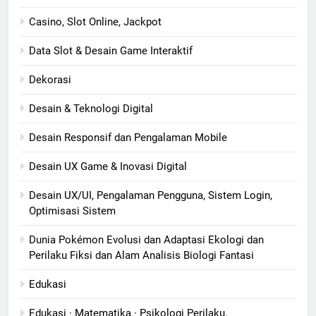
Casino, Slot Online, Jackpot
Data Slot & Desain Game Interaktif
Dekorasi
Desain & Teknologi Digital
Desain Responsif dan Pengalaman Mobile
Desain UX Game & Inovasi Digital
Desain UX/UI, Pengalaman Pengguna, Sistem Login,
Optimisasi Sistem
Dunia Pokémon Evolusi dan Adaptasi Ekologi dan
Perilaku Fiksi dan Alam Analisis Biologi Fantasi
Edukasi
Edukasi · Matematika · Psikologi Perilaku.