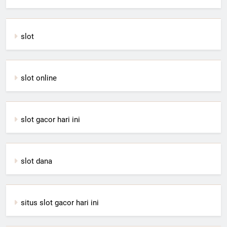
slot
slot online
slot gacor hari ini
slot dana
situs slot gacor hari ini