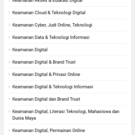
Keamanan Akses & Edukasi Digital
Keamanan Cloud & Teknologi Digital
Keamanan Cyber, Judi Online, Teknologi
Keamanan Data & Teknologi Informasi
Keamanan Digital
Keamanan Digital & Brand Trust
Keamanan Digital & Privasi Online
Keamanan Digital & Teknologi Informasi
Keamanan Digital dan Brand Trust
Keamanan Digital, Literasi Teknologi, Mahasiswa dan
Dunia Maya
Keamanan Digital, Permainan Online