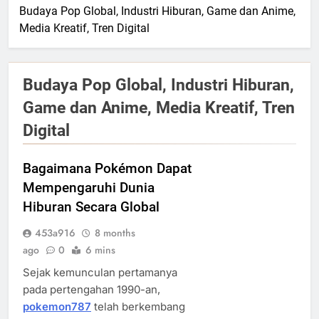
Budaya Pop Global, Industri Hiburan, Game dan Anime,
Media Kreatif, Tren Digital
Budaya Pop Global, Industri Hiburan,
Game dan Anime, Media Kreatif, Tren
Digital
Bagaimana Pokémon Dapat
Mempengaruhi Dunia
Hiburan Secara Global
453a916
8 months
ago
0
6 mins
Sejak kemunculan pertamanya
pada pertengahan 1990-an,
pokemon787
telah berkembang