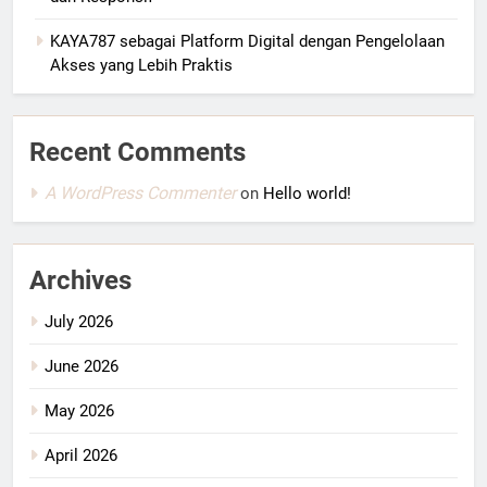
KAYA787 sebagai Platform Digital dengan Pengelolaan
Akses yang Lebih Praktis
Recent Comments
A WordPress Commenter
on
Hello world!
Archives
July 2026
June 2026
May 2026
April 2026