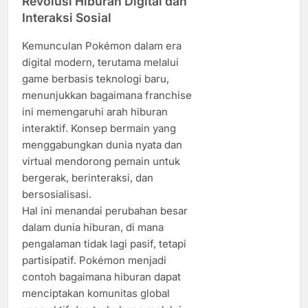
Revolusi Hiburan Digital dan
Interaksi Sosial
Kemunculan Pokémon dalam era
digital modern, terutama melalui
game berbasis teknologi baru,
menunjukkan bagaimana franchise
ini memengaruhi arah hiburan
interaktif. Konsep bermain yang
menggabungkan dunia nyata dan
virtual mendorong pemain untuk
bergerak, berinteraksi, dan
bersosialisasi.
Hal ini menandai perubahan besar
dalam dunia hiburan, di mana
pengalaman tidak lagi pasif, tetapi
partisipatif. Pokémon menjadi
contoh bagaimana hiburan dapat
menciptakan komunitas global