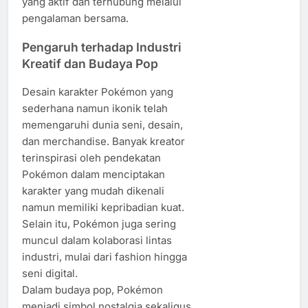
yang aktif dan terhubung melalui
pengalaman bersama.
Pengaruh terhadap Industri
Kreatif dan Budaya Pop
Desain karakter Pokémon yang
sederhana namun ikonik telah
memengaruhi dunia seni, desain,
dan merchandise. Banyak kreator
terinspirasi oleh pendekatan
Pokémon dalam menciptakan
karakter yang mudah dikenali
namun memiliki kepribadian kuat.
Selain itu, Pokémon juga sering
muncul dalam kolaborasi lintas
industri, mulai dari fashion hingga
seni digital.
Dalam budaya pop, Pokémon
menjadi simbol nostalgia sekaligus