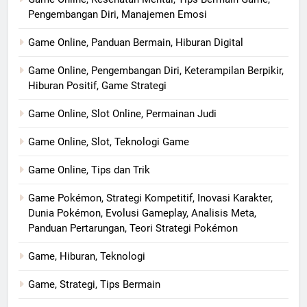
Pengembangan Diri, Manajemen Emosi
Game Online, Panduan Bermain, Hiburan Digital
Game Online, Pengembangan Diri, Keterampilan Berpikir,
Hiburan Positif, Game Strategi
Game Online, Slot Online, Permainan Judi
Game Online, Slot, Teknologi Game
Game Online, Tips dan Trik
Game Pokémon, Strategi Kompetitif, Inovasi Karakter,
Dunia Pokémon, Evolusi Gameplay, Analisis Meta,
Panduan Pertarungan, Teori Strategi Pokémon
Game, Hiburan, Teknologi
Game, Strategi, Tips Bermain