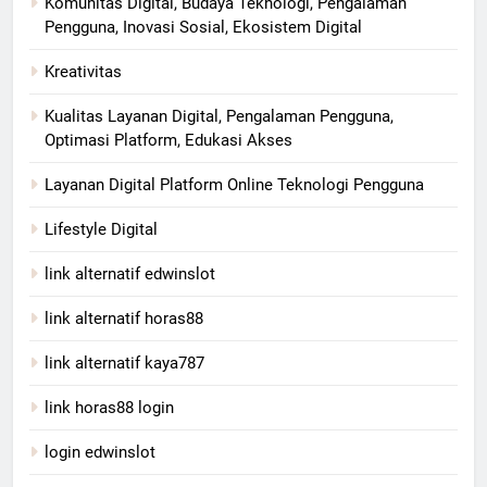
Komunitas Digital, Budaya Teknologi, Pengalaman
Pengguna, Inovasi Sosial, Ekosistem Digital
Kreativitas
Kualitas Layanan Digital, Pengalaman Pengguna,
Optimasi Platform, Edukasi Akses
Layanan Digital Platform Online Teknologi Pengguna
Lifestyle Digital
link alternatif edwinslot
link alternatif horas88
link alternatif kaya787
link horas88 login
login edwinslot