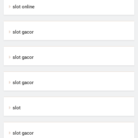
slot online
slot gacor
slot gacor
slot gacor
slot
slot gacor