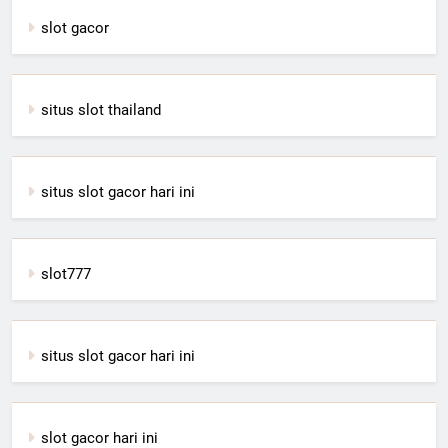
slot gacor
situs slot thailand
situs slot gacor hari ini
slot777
situs slot gacor hari ini
slot gacor hari ini