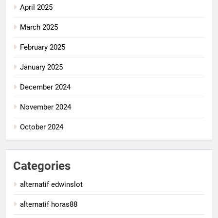
April 2025
March 2025
February 2025
January 2025
December 2024
November 2024
October 2024
Categories
alternatif edwinslot
alternatif horas88