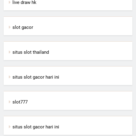
live draw hk
slot gacor
situs slot thailand
situs slot gacor hari ini
slot777
situs slot gacor hari ini