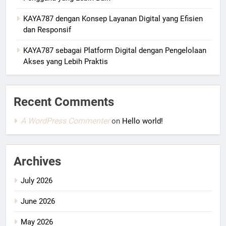
KAYA787 dengan Konsep Layanan Digital yang Efisien
dan Responsif
KAYA787 sebagai Platform Digital dengan Pengelolaan
Akses yang Lebih Praktis
Recent Comments
A WordPress Commenter
on
Hello world!
Archives
July 2026
June 2026
May 2026