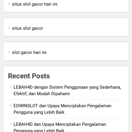
situs slot gacor hari ini
situs slot gacor
slot gacor hari ini
Recent Posts
LEBAH4D dengan Sistem Penggunaan yang Sederhana,
Efektif, dan Mudah Dipahami
EDWINSLOT dan Upaya Menciptakan Pengalaman
Pengguna yang Lebih Baik
LEBAH4D dan Upaya Menciptakan Pengalaman
Pengguna yang Lebih Baik