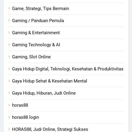
Game, Strategi, Tips Bermain
Gaming / Panduan Pemula
Gaming & Entertainment
Gaming Technology & AI
Gaming, Slot Online
Gaya Hidup Digital, Teknologi, Kesehatan & Produktivitas
Gaya Hidup Sehat & Kesehatan Mental
Gaya Hidup, Hiburan, Judi Online
horas88
horas88 login
HORAS88, Judi Online, Strategi Sukses