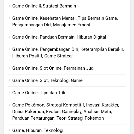
Game Online & Strategi Bermain
Game Online, Kesehatan Mental, Tips Bermain Game,
Pengembangan Diri, Manajemen Emosi
Game Online, Panduan Bermain, Hiburan Digital
Game Online, Pengembangan Diri, Keterampilan Berpikir,
Hiburan Positif, Game Strategi
Game Online, Slot Online, Permainan Judi
Game Online, Slot, Teknologi Game
Game Online, Tips dan Trik
Game Pokémon, Strategi Kompetitif, Inovasi Karakter,
Dunia Pokémon, Evolusi Gameplay, Analisis Meta,
Panduan Pertarungan, Teori Strategi Pokémon
Game, Hiburan, Teknologi