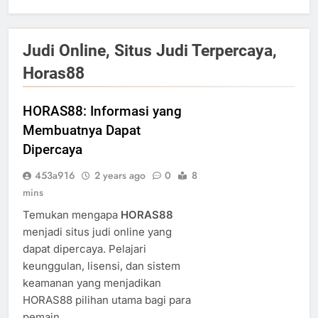
Judi Online, Situs Judi Terpercaya,
Horas88
HORAS88: Informasi yang
Membuatnya Dapat
Dipercaya
453a916
2 years ago
0
8
mins
Temukan mengapa
HORAS88
menjadi situs judi online yang
dapat dipercaya. Pelajari
keunggulan, lisensi, dan sistem
keamanan yang menjadikan
HORAS88 pilihan utama bagi para
pemain.