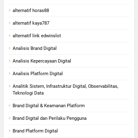
alternatif horas88
alternatif kaya787
alternatif link edwinslot
Analisis Brand Digital
Analisis Kepercayaan Digital
Analisis Platform Digital
Analitik Sistem, Infrastruktur Digital, Observabilitas,
Teknologi Data
Brand Digital & Keamanan Platform
Brand Digital dan Perilaku Pengguna
Brand Platform Digital