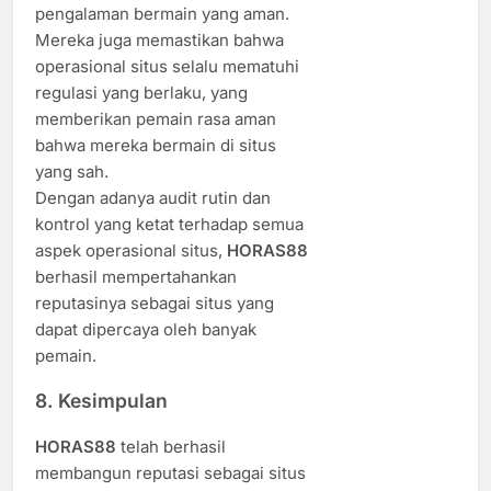
pengalaman bermain yang aman.
Mereka juga memastikan bahwa
operasional situs selalu mematuhi
regulasi yang berlaku, yang
memberikan pemain rasa aman
bahwa mereka bermain di situs
yang sah.
Dengan adanya audit rutin dan
kontrol yang ketat terhadap semua
aspek operasional situs,
HORAS88
berhasil mempertahankan
reputasinya sebagai situs yang
dapat dipercaya oleh banyak
pemain.
8.
Kesimpulan
HORAS88
telah berhasil
membangun reputasi sebagai situs