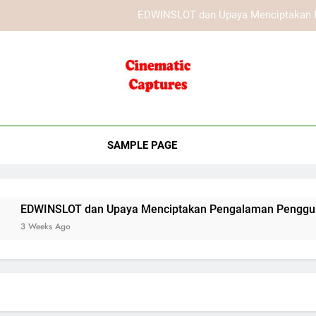
EDWINSLOT dan Upaya Menciptakan P
LEBAH4D dan Upaya Menciptakan P
KAYA787 dengan Konsep Layana
ematic Captures
LEBAH4D dengan Sistem Penggunaan yang Sed
Momen Istimewa Anda Dengan Cinematic Captures. Fotografi D
EDWINSLOT dan Upaya Menciptakan P
SAMPLE PAGE
LEBAH4D dan Upaya Menciptakan P
KAYA787 dengan Konsep Layana
OT dan Upaya Menciptakan Pengalaman Pengguna yang Lebi
go