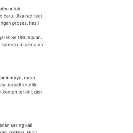
atis
untuk
baru. Jika redirect
engah proses, hasil
arah ke URL tujuan,
 karena diblokir oleh
sebelumnya
, maka
sa terjadi konflik
konten terkini, dan
anan sering kali
an, padahal skrip