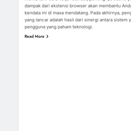
dampak dari ekstensi browser akan membantu And
kendala ini di masa mendatang. Pada akhirnya, p
yang lancar adalah hasil dari sinergi antara sistem 
pengguna yang paham teknologi.
Read More