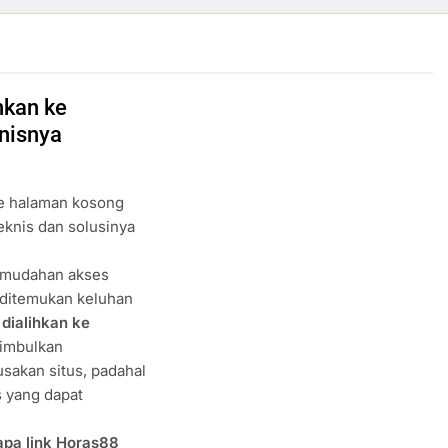
hkan ke
nisnya
e halaman kosong
eknis dan solusinya
emudahan akses
g ditemukan keluhan
u
dialihkan ke
nimbulkan
usakan situs, padahal
s yang dapat
pa link Horas88