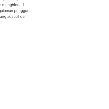
a menghindari
engalaman pengguna
yang adaptif dan