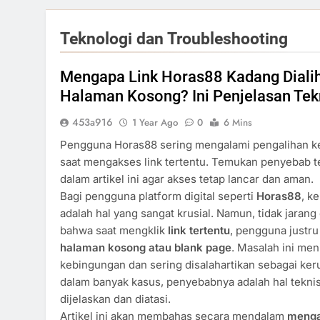
Teknologi dan Troubleshooting
Mengapa Link Horas88 Kadang Diali
Halaman Kosong? Ini Penjelasan Tek
453a916
1 Year Ago
0
6 Mins
Pengguna Horas88 sering mengalami pengalihan k
saat mengakses link tertentu. Temukan penyebab t
dalam artikel ini agar akses tetap lancar dan aman.
Bagi pengguna platform digital seperti
Horas88
, k
adalah hal yang sangat krusial. Namun, tidak jaran
bahwa saat mengklik
link tertentu
, pengguna justr
halaman kosong atau blank page
. Masalah ini me
kebingungan dan sering disalahartikan sebagai ker
dalam banyak kasus, penyebabnya adalah hal tekni
dijelaskan dan diatasi.
Artikel ini akan membahas secara mendalam
menga