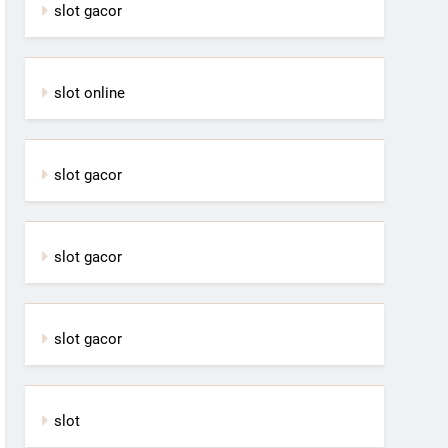
slot gacor
slot online
slot gacor
slot gacor
slot gacor
slot