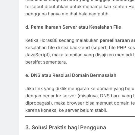
tersebut dibutuhkan untuk menampilkan konten Hor
pengguna hanya melihat halaman putih.
d.
Pemeliharaan Server atau Kesalahan File
Ketika Horas88 sedang melakukan
pemeliharaan s
kesalahan file di sisi back-end (seperti file PHP ko
JavaScript), maka tampilan yang disajikan menjadi b
bersifat sementara.
e.
DNS atau Resolusi Domain Bermasalah
Jika link yang diklik mengarah ke domain yang be
dengan benar ke server (misalnya, DNS baru yang
dipropagasi), maka browser bisa memuat domain te
karena koneksi ke server belum stabil.
3.
Solusi Praktis bagi Pengguna