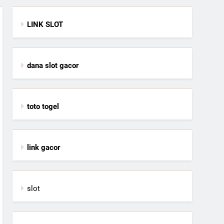
LINK SLOT
dana slot gacor
toto togel
link gacor
slot