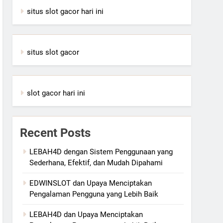
situs slot gacor hari ini
situs slot gacor
slot gacor hari ini
Recent Posts
LEBAH4D dengan Sistem Penggunaan yang
Sederhana, Efektif, dan Mudah Dipahami
EDWINSLOT dan Upaya Menciptakan
Pengalaman Pengguna yang Lebih Baik
LEBAH4D dan Upaya Menciptakan