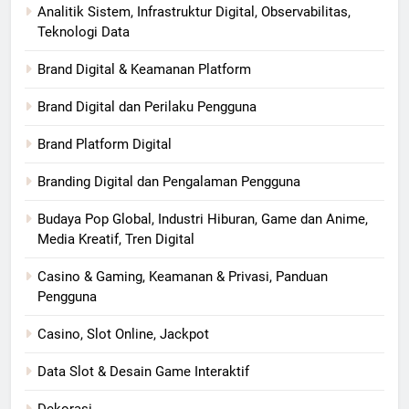
Analitik Sistem, Infrastruktur Digital, Observabilitas,
Teknologi Data
Brand Digital & Keamanan Platform
Brand Digital dan Perilaku Pengguna
Brand Platform Digital
Branding Digital dan Pengalaman Pengguna
Budaya Pop Global, Industri Hiburan, Game dan Anime,
Media Kreatif, Tren Digital
Casino & Gaming, Keamanan & Privasi, Panduan
Pengguna
Casino, Slot Online, Jackpot
Data Slot & Desain Game Interaktif