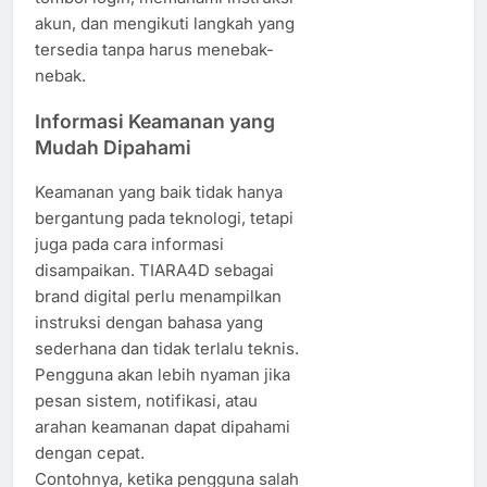
akun, dan mengikuti langkah yang
tersedia tanpa harus menebak-
nebak.
Informasi Keamanan yang
Mudah Dipahami
Keamanan yang baik tidak hanya
bergantung pada teknologi, tetapi
juga pada cara informasi
disampaikan. TIARA4D sebagai
brand digital perlu menampilkan
instruksi dengan bahasa yang
sederhana dan tidak terlalu teknis.
Pengguna akan lebih nyaman jika
pesan sistem, notifikasi, atau
arahan keamanan dapat dipahami
dengan cepat.
Contohnya, ketika pengguna salah