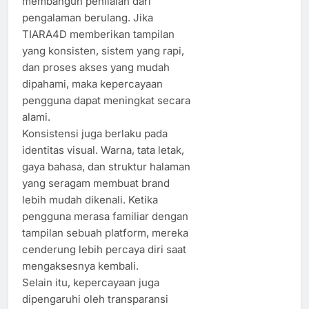
membangun penilaian dari
pengalaman berulang. Jika
TIARA4D memberikan tampilan
yang konsisten, sistem yang rapi,
dan proses akses yang mudah
dipahami, maka kepercayaan
pengguna dapat meningkat secara
alami.
Konsistensi juga berlaku pada
identitas visual. Warna, tata letak,
gaya bahasa, dan struktur halaman
yang seragam membuat brand
lebih mudah dikenali. Ketika
pengguna merasa familiar dengan
tampilan sebuah platform, mereka
cenderung lebih percaya diri saat
mengaksesnya kembali.
Selain itu, kepercayaan juga
dipengaruhi oleh transparansi