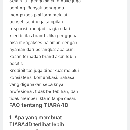
Selain itu, pengalaman mobile juga
penting. Banyak pengguna
mengakses platform melalui
ponsel, sehingga tampilan
responsif menjadi bagian dari
kredibilitas brand. Jika pengguna
bisa mengakses halaman dengan
nyaman dari perangkat apa pun,
kesan terhadap brand akan lebih
positif.
Kredibilitas juga diperkuat melalui
konsistensi komunikasi. Bahasa
yang digunakan sebaiknya
profesional, tidak berlebihan, dan
tidak memberi klaim tanpa dasar.
FAQ tentang TIARA4D
1. Apa yang membuat
TIARA4D terlihat lebih