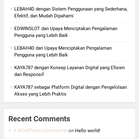
LEBAH4D dengan Sistem Penggunaan yang Sederhana,
Efektif, dan Mudah Dipahami
EDWINSLOT dan Upaya Menciptakan Pengalaman
Pengguna yang Lebih Baik
LEBAH4D dan Upaya Menciptakan Pengalaman
Pengguna yang Lebih Baik
KAYA787 dengan Konsep Layanan Digital yang Efisien
dan Responsif
KAYA787 sebagai Platform Digital dengan Pengelolaan
Akses yang Lebih Praktis
Recent Comments
A WordPress Commenter
on
Hello world!