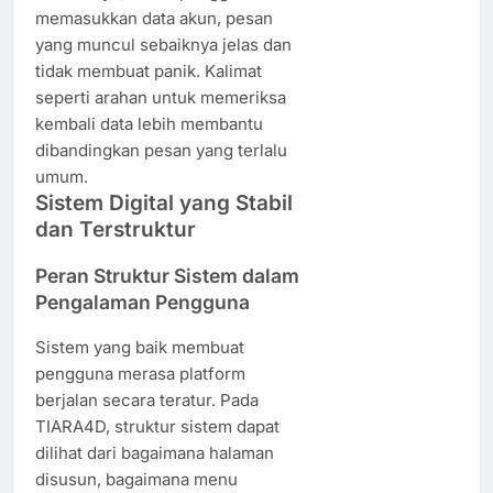
memasukkan data akun, pesan
yang muncul sebaiknya jelas dan
tidak membuat panik. Kalimat
seperti arahan untuk memeriksa
kembali data lebih membantu
dibandingkan pesan yang terlalu
umum.
Sistem Digital yang Stabil
dan Terstruktur
Peran Struktur Sistem dalam
Pengalaman Pengguna
Sistem yang baik membuat
pengguna merasa platform
berjalan secara teratur. Pada
TIARA4D, struktur sistem dapat
dilihat dari bagaimana halaman
disusun, bagaimana menu