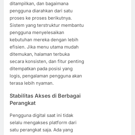
ditampilkan, dan bagaimana
pengguna diarahkan dari satu
proses ke proses berikutnya.
Sistem yang terstruktur membantu
pengguna menyelesaikan
kebutuhan mereka dengan lebih
efisien. Jika menu utama mudah
ditemukan, halaman terbuka
secara konsisten, dan fitur penting
ditempatkan pada posisi yang
logis, pengalaman pengguna akan
terasa lebih nyaman.
Stabilitas Akses di Berbagai
Perangkat
Pengguna digital saat ini tidak
selalu mengakses platform dari
satu perangkat saja. Ada yang