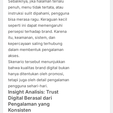
Sebaliknya, jika halaman terlalu
penuh, menu tidak tertata, atau
instruksi sulit dipahami, pengguna
bisa merasa ragu. Keraguan kecil
seperti ini dapat memengaruhi
persepsi terhadap brand. Karena
itu, keamanan, sistem, dan
kepercayaan saling terhubung
dalam membentuk pengalaman
akses.
Skenario tersebut menunjukkan
bahwa kualitas brand digital bukan
hanya ditentukan oleh promosi,
tetapi juga oleh detail pengalaman
pengguna sehari-hari.
Insight Analisis: Trust
Digital Berasal dari
Pengalaman yang
Konsisten