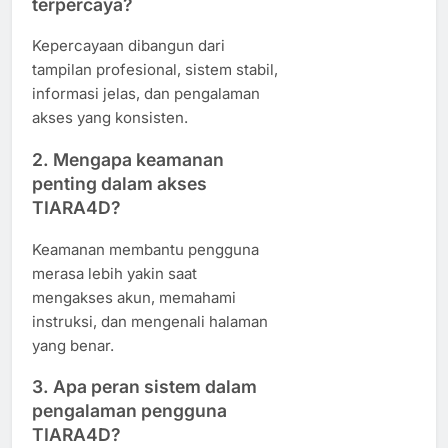
terpercaya?
Kepercayaan dibangun dari
tampilan profesional, sistem stabil,
informasi jelas, dan pengalaman
akses yang konsisten.
2. Mengapa keamanan
penting dalam akses
TIARA4D?
Keamanan membantu pengguna
merasa lebih yakin saat
mengakses akun, memahami
instruksi, dan mengenali halaman
yang benar.
3. Apa peran sistem dalam
pengalaman pengguna
TIARA4D?