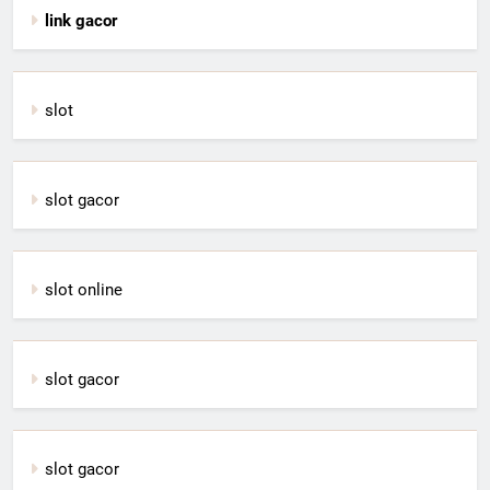
link gacor
slot
slot gacor
slot online
slot gacor
slot gacor