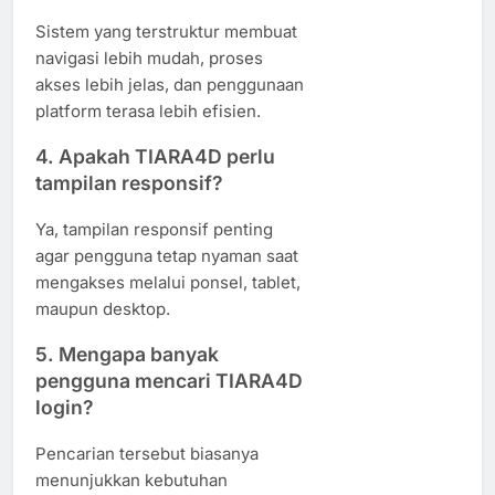
Sistem yang terstruktur membuat
navigasi lebih mudah, proses
akses lebih jelas, dan penggunaan
platform terasa lebih efisien.
4. Apakah TIARA4D perlu
tampilan responsif?
Ya, tampilan responsif penting
agar pengguna tetap nyaman saat
mengakses melalui ponsel, tablet,
maupun desktop.
5. Mengapa banyak
pengguna mencari TIARA4D
login?
Pencarian tersebut biasanya
menunjukkan kebutuhan