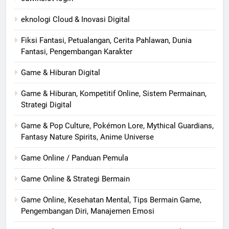
eknologi Cloud & Inovasi Digital
Fiksi Fantasi, Petualangan, Cerita Pahlawan, Dunia
Fantasi, Pengembangan Karakter
Game & Hiburan Digital
Game & Hiburan, Kompetitif Online, Sistem Permainan,
Strategi Digital
Game & Pop Culture, Pokémon Lore, Mythical Guardians,
Fantasy Nature Spirits, Anime Universe
Game Online / Panduan Pemula
Game Online & Strategi Bermain
Game Online, Kesehatan Mental, Tips Bermain Game,
Pengembangan Diri, Manajemen Emosi