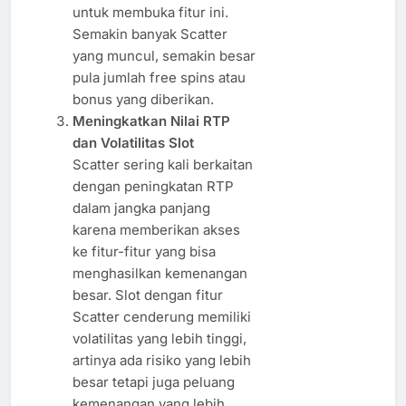
untuk membuka fitur ini.
Semakin banyak Scatter
yang muncul, semakin besar
pula jumlah free spins atau
bonus yang diberikan.
Meningkatkan Nilai RTP
dan Volatilitas Slot
Scatter sering kali berkaitan
dengan peningkatan RTP
dalam jangka panjang
karena memberikan akses
ke fitur-fitur yang bisa
menghasilkan kemenangan
besar. Slot dengan fitur
Scatter cenderung memiliki
volatilitas yang lebih tinggi,
artinya ada risiko yang lebih
besar tetapi juga peluang
kemenangan yang lebih