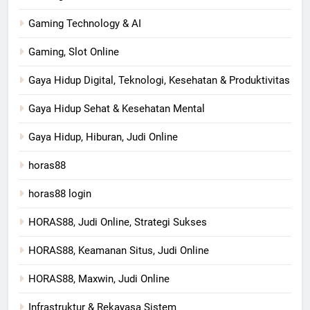
Gaming Technology & AI
Gaming, Slot Online
Gaya Hidup Digital, Teknologi, Kesehatan & Produktivitas
Gaya Hidup Sehat & Kesehatan Mental
Gaya Hidup, Hiburan, Judi Online
horas88
horas88 login
HORAS88, Judi Online, Strategi Sukses
HORAS88, Keamanan Situs, Judi Online
HORAS88, Maxwin, Judi Online
Infrastruktur & Rekayasa Sistem