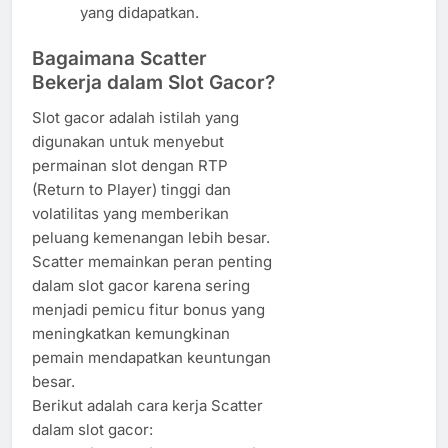
yang didapatkan.
Bagaimana Scatter
Bekerja dalam Slot Gacor?
Slot gacor adalah istilah yang
digunakan untuk menyebut
permainan slot dengan RTP
(Return to Player) tinggi dan
volatilitas yang memberikan
peluang kemenangan lebih besar.
Scatter memainkan peran penting
dalam slot gacor karena sering
menjadi pemicu fitur bonus yang
meningkatkan kemungkinan
pemain mendapatkan keuntungan
besar.
Berikut adalah cara kerja Scatter
dalam slot gacor: