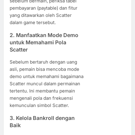
sebelum bermain, periksa tabel
pembayaran (paytable) dan fitur
yang ditawarkan oleh Scatter
dalam game tersebut.
2. Manfaatkan Mode Demo
untuk Memahami Pola
Scatter
Sebelum bertaruh dengan uang
asli, pemain bisa mencoba mode
demo untuk memahami bagaimana
Scatter muncul dalam permainan
tertentu. Ini membantu pemain
mengenali pola dan frekuensi
kemunculan simbol Scatter.
3. Kelola Bankroll dengan
Baik