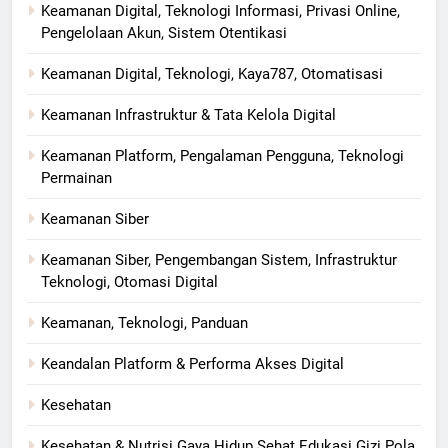
Keamanan Digital, Teknologi Informasi, Privasi Online,
Pengelolaan Akun, Sistem Otentikasi
Keamanan Digital, Teknologi, Kaya787, Otomatisasi
Keamanan Infrastruktur & Tata Kelola Digital
Keamanan Platform, Pengalaman Pengguna, Teknologi
Permainan
Keamanan Siber
Keamanan Siber, Pengembangan Sistem, Infrastruktur
Teknologi, Otomasi Digital
Keamanan, Teknologi, Panduan
Keandalan Platform & Performa Akses Digital
Kesehatan
Kesehatan & Nutrisi Gaya Hidup Sehat Edukasi Gizi Pola