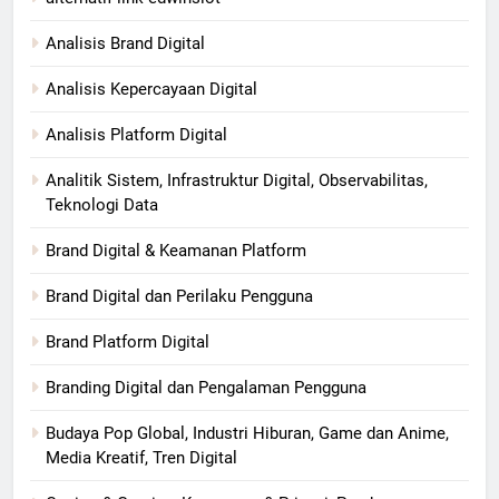
Analisis Brand Digital
Analisis Kepercayaan Digital
Analisis Platform Digital
Analitik Sistem, Infrastruktur Digital, Observabilitas,
Teknologi Data
Brand Digital & Keamanan Platform
Brand Digital dan Perilaku Pengguna
Brand Platform Digital
Branding Digital dan Pengalaman Pengguna
Budaya Pop Global, Industri Hiburan, Game dan Anime,
Media Kreatif, Tren Digital