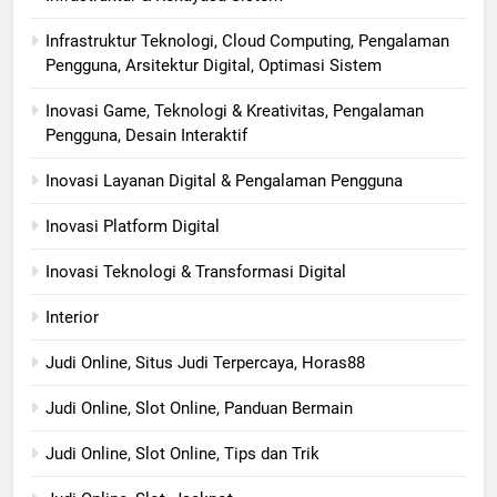
Infrastruktur Teknologi, Cloud Computing, Pengalaman
Pengguna, Arsitektur Digital, Optimasi Sistem
Inovasi Game, Teknologi & Kreativitas, Pengalaman
Pengguna, Desain Interaktif
Inovasi Layanan Digital & Pengalaman Pengguna
Inovasi Platform Digital
Inovasi Teknologi & Transformasi Digital
Interior
Judi Online, Situs Judi Terpercaya, Horas88
Judi Online, Slot Online, Panduan Bermain
Judi Online, Slot Online, Tips dan Trik