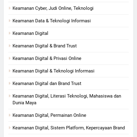
Keamanan Cyber, Judi Online, Teknologi
Keamanan Data & Teknologi Informasi
Keamanan Digital
Keamanan Digital & Brand Trust
Keamanan Digital & Privasi Online
Keamanan Digital & Teknologi Informasi
Keamanan Digital dan Brand Trust
Keamanan Digital, Literasi Teknologi, Mahasiswa dan
Dunia Maya
Keamanan Digital, Permainan Online
Keamanan Digital, Sistem Platform, Kepercayaan Brand