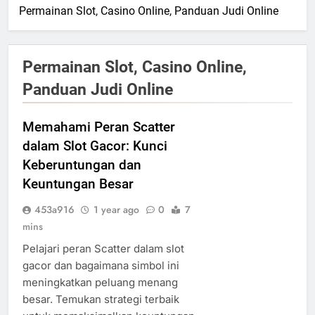
Permainan Slot, Casino Online, Panduan Judi Online
Permainan Slot, Casino Online,
Panduan Judi Online
Memahami Peran Scatter
dalam Slot Gacor: Kunci
Keberuntungan dan
Keuntungan Besar
453a916
1 year ago
0
7
mins
Pelajari peran Scatter dalam slot
gacor dan bagaimana simbol ini
meningkatkan peluang menang
besar. Temukan strategi terbaik