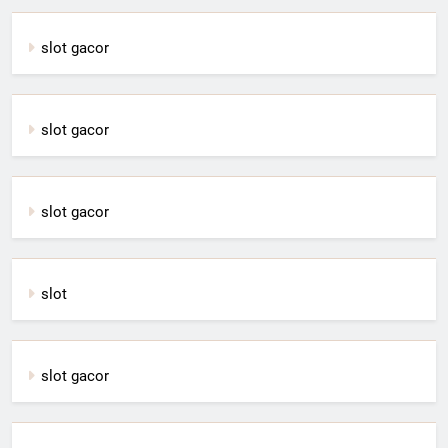
slot gacor
slot gacor
slot gacor
slot
slot gacor