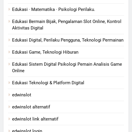
Edukasi · Matematika · Psikologi Perilaku.
Edukasi Bermain Bijak, Pengalaman Slot Online, Kontrol
Aktivitas Digital
Edukasi Digital, Perilaku Pengguna, Teknologi Permainan
Edukasi Game, Teknologi Hiburan
Edukasi Sistem Digital Psikologi Pemain Analisis Game
Online
Edukasi Teknologi & Platform Digital
edwinslot
edwinslot alternatif
edwinslot link alternatif
edwinslot login