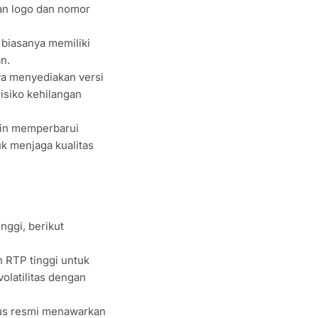
kan logo dan nomor
 biasanya memiliki
n.
ya menyediakan versi
isiko kehilangan
utin memperbarui
k menjaga kualitas
nggi, berikut
an RTP tinggi untuk
olatilitas dengan
tus resmi menawarkan