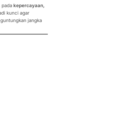
s pada
kepercayaan,
di kunci agar
guntungkan jangka