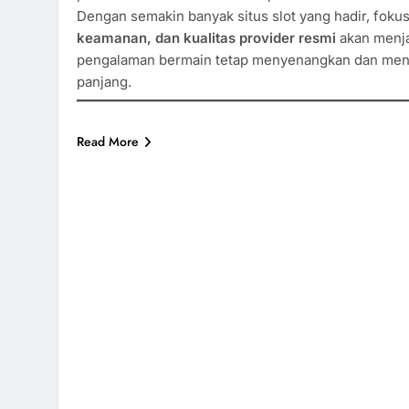
Dengan semakin banyak situs slot yang hadir, foku
keamanan, dan kualitas provider resmi
akan menja
pengalaman bermain tetap menyenangkan dan men
panjang.
Read More