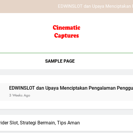
EDWINSLOT dan Upaya Menciptakan P
LEBAH4D dan Upaya Menciptakan P
KAYA787 dengan Konsep Layana
ematic Captures
LEBAH4D dengan Sistem Penggunaan yang Sed
Momen Istimewa Anda Dengan Cinematic Captures. Fotografi D
EDWINSLOT dan Upaya Menciptakan P
SAMPLE PAGE
LEBAH4D dan Upaya Menciptakan P
KAYA787 dengan Konsep Layana
OT dan Upaya Menciptakan Pengalaman Pengguna yang Lebi
go
vider Slot, Strategi Bermain, Tips Aman