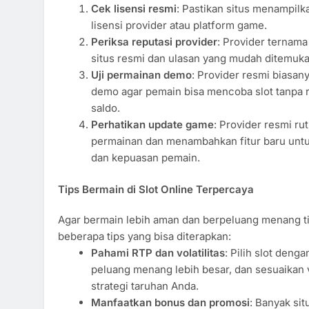
Cek lisensi resmi
: Pastikan situs menampil
lisensi provider atau platform game.
Periksa reputasi provider
: Provider ternama
situs resmi dan ulasan yang mudah ditemuka
Uji permainan demo
: Provider resmi biasan
demo agar pemain bisa mencoba slot tanpa r
saldo.
Perhatikan update game
: Provider resmi r
permainan dan menambahkan fitur baru untu
dan kepuasan pemain.
Tips Bermain di Slot Online Terpercaya
Agar bermain lebih aman dan berpeluang menang ti
beberapa tips yang bisa diterapkan:
Pahami RTP dan volatilitas
: Pilih slot deng
peluang menang lebih besar, dan sesuaikan v
strategi taruhan Anda.
Manfaatkan bonus dan promosi
: Banyak si