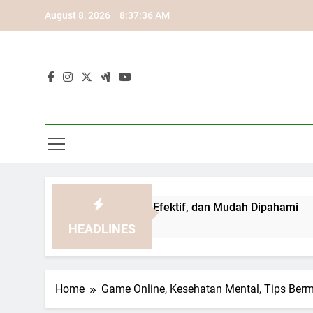
Skip
August 8, 2026
8:37:37 AM
to
content
Cin
Abadikan 
n yang Sederhana, Efektif, dan Mudah Dipahami
EDWI
3 Week
HEADLINES
Home
Game Online, Kesehatan Mental, Tips Be