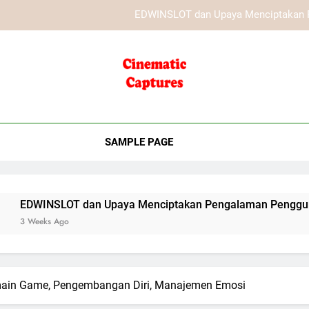
EDWINSLOT dan Upaya Menciptakan P
LEBAH4D dan Upaya Menciptakan P
KAYA787 dengan Konsep Layana
ematic Captures
LEBAH4D dengan Sistem Penggunaan yang Sed
Momen Istimewa Anda Dengan Cinematic Captures. Fotografi D
EDWINSLOT dan Upaya Menciptakan P
SAMPLE PAGE
LEBAH4D dan Upaya Menciptakan P
KAYA787 dengan Konsep Layana
NSLOT dan Upaya Menciptakan Pengalaman Pengguna yang L
s Ago
rmain Game, Pengembangan Diri, Manajemen Emosi