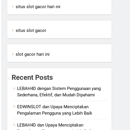
situs slot gacor hari ini
situs slot gacor
slot gacor hari ini
Recent Posts
LEBAH4D dengan Sistem Penggunaan yang
Sederhana, Efektif, dan Mudah Dipahami
EDWINSLOT dan Upaya Menciptakan
Pengalaman Pengguna yang Lebih Baik
LEBAH4D dan Upaya Menciptakan