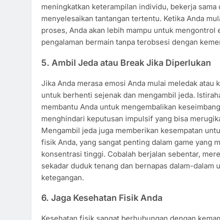
meningkatkan keterampilan individu, bekerja sama 
menyelesaikan tantangan tertentu. Ketika Anda mu
proses, Anda akan lebih mampu untuk mengontrol 
pengalaman bermain tanpa terobsesi dengan keme
5.
Ambil Jeda atau Break Jika Diperlukan
Jika Anda merasa emosi Anda mulai meledak atau k
untuk berhenti sejenak dan mengambil jeda. Istiraha
membantu Anda untuk mengembalikan keseimbang
menghindari keputusan impulsif yang bisa merugik
Mengambil jeda juga memberikan kesempatan untuk
fisik Anda, yang sangat penting dalam game yang
konsentrasi tinggi. Cobalah berjalan sebentar, mer
sekadar duduk tenang dan bernapas dalam-dalam 
ketegangan.
6.
Jaga Kesehatan Fisik Anda
Kesehatan fisik sangat berhubungan dengan kemam