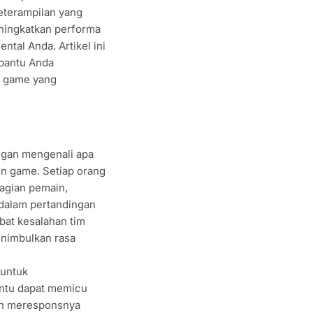
eterampilan yang
eningkatkan performa
tal Anda. Artikel ini
bantu Anda
n game yang
ngan mengenali apa
n game. Setiap orang
agian pemain,
 dalam pertandingan
ibat kesalahan tim
nimbulkan rasa
 untuk
entu dapat memicu
dan meresponsnya