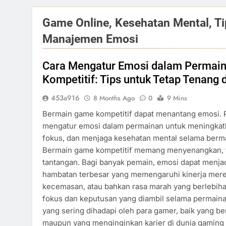
Game Online, Kesehatan Mental, T
Manajemen Emosi
Cara Mengatur Emosi dalam Permai
Kompetitif: Tips untuk Tetap Tenang 
453a916
8 Months Ago
0
9 Mins
Bermain game kompetitif dapat menantang emosi. P
mengatur emosi dalam permainan untuk meningkatk
fokus, dan menjaga kesehatan mental selama berm
Bermain game kompetitif memang menyenangkan, t
tantangan. Bagi banyak pemain, emosi dapat menjad
hambatan terbesar yang memengaruhi kinerja merek
kecemasan, atau bahkan rasa marah yang berlebi
fokus dan keputusan yang diambil selama permainan
yang sering dihadapi oleh para gamer, baik yang b
maupun yang menginginkan karier di dunia gaming 