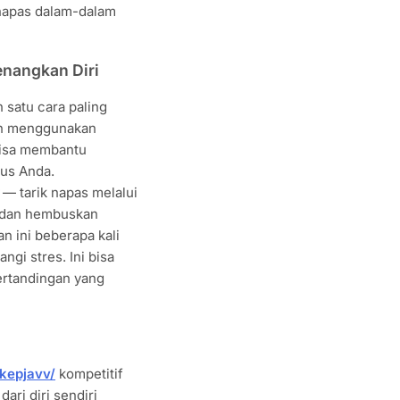
 napas dalam-dalam
nangkan Diri
 satu cara paling
an menggunakan
bisa membantu
us Anda.
— tarik napas melalui
, dan hembuskan
n ini beberapa kali
i stres. Ini bisa
ertandingan yang
kepjavv/
kompetitif
ari diri sendiri