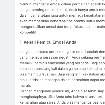
Namun, mengatur emosi dalam permainan adalah k
sangat penting untuk dimiliki, tidak hanya untuk m
dalam game tetapi juga untuk menjaga kesehatan men
akan memberikan beberapa tips praktis untuk mem
mengendalikan emosi dan tetap fokus saat bermai
kompetitif.
1.
Kenali Pemicu Emosi Anda
Langkah pertama untuk mengatur emosi adalah de
yang memicu perasaan negatif Anda selama bermai
memiliki pemicu emosional yang berbeda. Bagi seb
kematian berulang kali dalam game atau kekalahan
bisa memicu frustrasi. Bagi yang lain, kekalahan ak
atau ketidakseimbangan dalam permainan dapat me
marah.
Dengan mengenali pemicu ini, Anda bisa lebih siap
menghadapinya. Jika Anda tahu bahwa situasi tert
kemarahan atau stres, Anda bisa mengantisipasi 