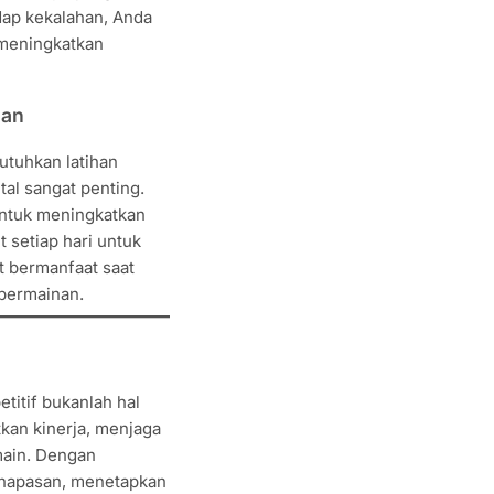
ap kekalahan, Anda
a meningkatkan
nan
tuhkan latihan
tal sangat penting.
 untuk meningkatkan
t setiap hari untuk
t bermanfaat saat
 permainan.
itif bukanlah hal
kan kinerja, menjaga
main. Dengan
rnapasan, menetapkan