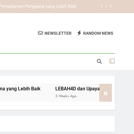
engalaman Pengguna yang Lebih Baik
engalaman Pengguna yang Lebih Baik
n Digital yang Efisien dan Responsif
NEWSLETTER
RANDOM NEWS
erhana, Efektif, dan Mudah Dipahami
an Video Berkualitas Sinematik Untuk Kenangan Anda.
engalaman Pengguna yang Lebih Baik
engalaman Pengguna yang Lebih Baik
n Digital yang Efisien dan Responsif
ebih Baik
LEBAH4D dan Upaya Menciptakan Pengalaman
3 Weeks Ago