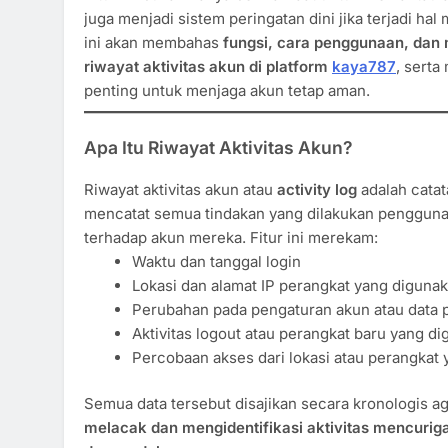
juga menjadi sistem peringatan dini jika terjadi hal
ini akan membahas
fungsi, cara penggunaan, dan m
riwayat aktivitas akun di platform
kaya787
, serta
penting untuk menjaga akun tetap aman.
Apa Itu Riwayat Aktivitas Akun?
Riwayat aktivitas akun atau
activity log
adalah catat
mencatat semua tindakan yang dilakukan penggun
terhadap akun mereka. Fitur ini merekam:
Waktu dan tanggal login
Lokasi dan alamat IP perangkat yang diguna
Perubahan pada pengaturan akun atau data p
Aktivitas logout atau perangkat baru yang d
Percobaan akses dari lokasi atau perangkat y
Semua data tersebut disajikan secara kronologis a
melacak dan mengidentifikasi aktivitas mencuri