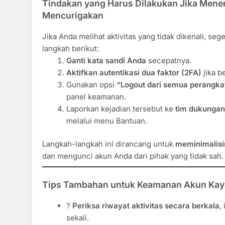
Tindakan yang Harus Dilakukan Jika Mene
Mencurigakan
Jika Anda melihat aktivitas yang tidak dikenali, seg
langkah berikut:
Ganti kata sandi Anda
secepatnya.
Aktifkan autentikasi dua faktor (2FA)
jika b
Gunakan opsi
“Logout dari semua perangka
panel keamanan.
Laporkan kejadian tersebut ke
tim dukungan
melalui menu Bantuan.
Langkah-langkah ini dirancang untuk
meminimalisir
dan mengunci akun Anda dari pihak yang tidak sah.
Tips Tambahan untuk Keamanan Akun Ka
?
Periksa riwayat aktivitas secara berkala
,
sekali.