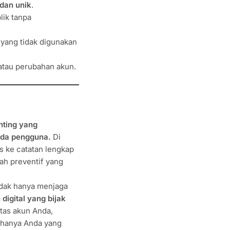
dan unik
.
lik tanpa
 yang tidak digunakan
 atau perubahan akun.
nting yang
ada pengguna.
Di
s ke catatan lengkap
kah preventif yang
tidak hanya menjaga
digital yang bijak
itas akun Anda,
 hanya Anda yang