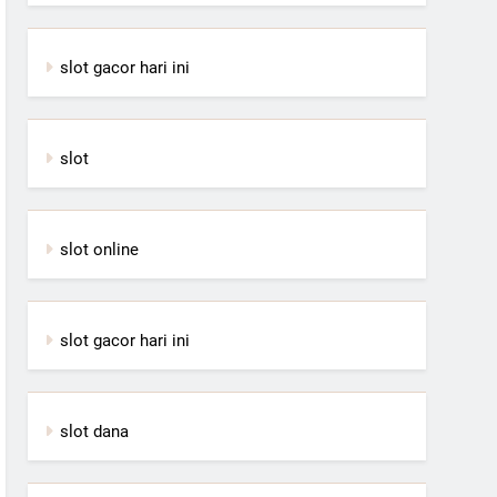
slot gacor hari ini
slot
slot online
slot gacor hari ini
slot dana