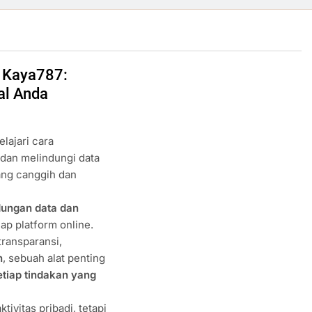
i Kaya787:
al Anda
lajari cara
 dan melindungi data
yang canggih dan
dungan data dan
iap platform online.
ransparansi,
n
, sebuah alat penting
tiap tindakan yang
ivitas pribadi, tetapi