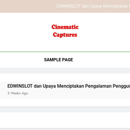
EDWINSLOT dan Upaya Menciptakan P
LEBAH4D dan Upaya Menciptakan P
KAYA787 dengan Konsep Layana
ematic Captures
LEBAH4D dengan Sistem Penggunaan yang Sed
Momen Istimewa Anda Dengan Cinematic Captures. Fotografi D
EDWINSLOT dan Upaya Menciptakan P
SAMPLE PAGE
LEBAH4D dan Upaya Menciptakan P
KAYA787 dengan Konsep Layana
OT dan Upaya Menciptakan Pengalaman Pengguna yang Lebi
go