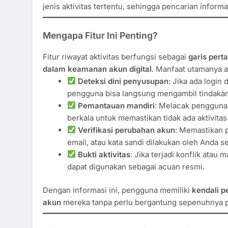
jenis aktivitas tertentu, sehingga pencarian informas
Mengapa Fitur Ini Penting?
Fitur riwayat aktivitas berfungsi sebagai
garis per
dalam keamanan akun digital
. Manfaat utamanya an
Deteksi dini penyusupan
: Jika ada login d
pengguna bisa langsung mengambil tindakan
Pemantauan mandiri
: Melacak pengguna
berkala untuk memastikan tidak ada aktivitas 
Verifikasi perubahan akun
: Memastikan p
email, atau kata sandi dilakukan oleh Anda se
Bukti aktivitas
: Jika terjadi konflik atau m
dapat digunakan sebagai acuan resmi.
Dengan informasi ini, pengguna memiliki
kendali 
akun
mereka tanpa perlu bergantung sepenuhnya pa