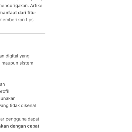
 mencurigakan. Artikel
anfaat dari fitur
 memberikan tips
an digital yang
a maupun sistem
kan
rofil
igunakan
ang tidak dikenal
gar pengguna dapat
gakan dengan cepat