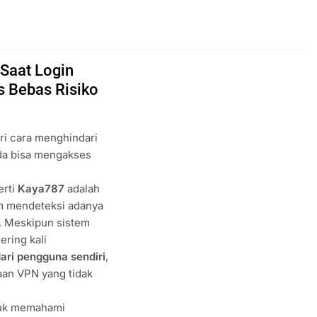
Saat Login
 Bebas Risiko
ari cara menghindari
da bisa mengakses
erti
Kaya787
adalah
tem mendeteksi adanya
. Meskipun sistem
ring kali
dari pengguna sendiri
,
aan VPN yang tidak
ntuk memahami