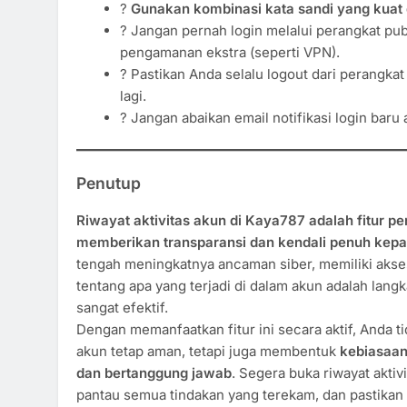
?
Gunakan kombinasi kata sandi yang kuat 
? Jangan pernah login melalui perangkat pub
pengamanan ekstra (seperti VPN).
? Pastikan Anda selalu logout dari perangkat
lagi.
? Jangan abaikan email notifikasi login baru
Penutup
Riwayat aktivitas akun di Kaya787 adalah fitur pe
memberikan transparansi dan kendali penuh kep
tengah meningkatnya ancaman siber, memiliki akse
tentang apa yang terjadi di dalam akun adalah lang
sangat efektif.
Dengan memanfaatkan fitur ini secara aktif, Anda 
akun tetap aman, tetapi juga membentuk
kebiasaan 
dan bertanggung jawab
. Segera buka riwayat aktiv
pantau semua tindakan yang terekam, dan pastikan