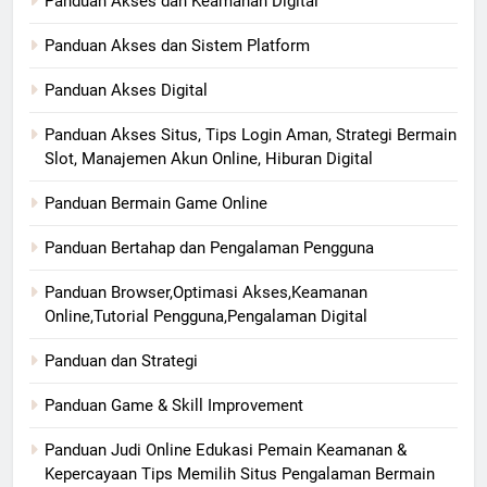
Panduan Akses dan Keamanan Digital
Panduan Akses dan Sistem Platform
Panduan Akses Digital
Panduan Akses Situs, Tips Login Aman, Strategi Bermain
Slot, Manajemen Akun Online, Hiburan Digital
Panduan Bermain Game Online
Panduan Bertahap dan Pengalaman Pengguna
Panduan Browser,Optimasi Akses,Keamanan
Online,Tutorial Pengguna,Pengalaman Digital
Panduan dan Strategi
Panduan Game & Skill Improvement
Panduan Judi Online Edukasi Pemain Keamanan &
Kepercayaan Tips Memilih Situs Pengalaman Bermain