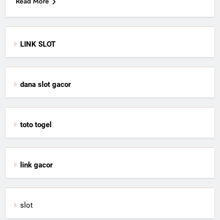
Read More
LINK SLOT
dana slot gacor
toto togel
link gacor
slot