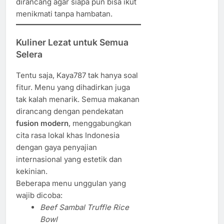
dirancang agar siapa pun bisa ikut
menikmati tanpa hambatan.
Kuliner Lezat untuk Semua
Selera
Tentu saja, Kaya787 tak hanya soal
fitur. Menu yang dihadirkan juga
tak kalah menarik. Semua makanan
dirancang dengan pendekatan
fusion modern
, menggabungkan
cita rasa lokal khas Indonesia
dengan gaya penyajian
internasional yang estetik dan
kekinian.
Beberapa menu unggulan yang
wajib dicoba:
Beef Sambal Truffle Rice
Bowl