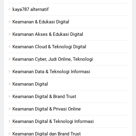
kaya787 alternatif
Keamanan & Edukasi Digital
Keamanan Akses & Edukasi Digital
Keamanan Cloud & Teknologi Digital
Keamanan Cyber, Judi Online, Teknologi
Keamanan Data & Teknologi Informasi
Keamanan Digital
Keamanan Digital & Brand Trust
Keamanan Digital & Privasi Online
Keamanan Digital & Teknologi Informasi
Keamanan Digital dan Brand Trust