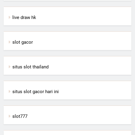
live draw hk
slot gacor
situs slot thailand
situs slot gacor hari ini
slot777