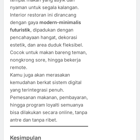
nyaman untuk segala kalangan.
Interior restoran ini dirancang
dengan gaya
modern-minimalis
futuristik
, dipadukan dengan
pencahayaan hangat, dekorasi
estetik, dan area duduk fleksibel.
Cocok untuk makan bareng teman,
nongkrong sore, hingga bekerja
remote.
Kamu juga akan merasakan
kemudahan berkat sistem digital
yang terintegrasi penuh.
Pemesanan makanan, pembayaran,
hingga program loyalti semuanya
bisa dilakukan secara online, tanpa
antre dan tanpa ribet.
Kesimpulan