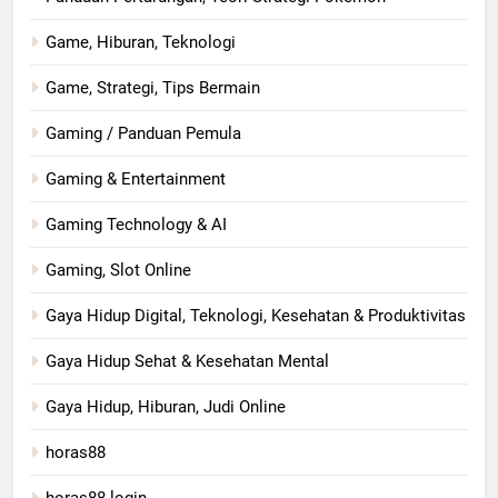
Game, Hiburan, Teknologi
Game, Strategi, Tips Bermain
Gaming / Panduan Pemula
Gaming & Entertainment
Gaming Technology & AI
Gaming, Slot Online
Gaya Hidup Digital, Teknologi, Kesehatan & Produktivitas
Gaya Hidup Sehat & Kesehatan Mental
Gaya Hidup, Hiburan, Judi Online
horas88