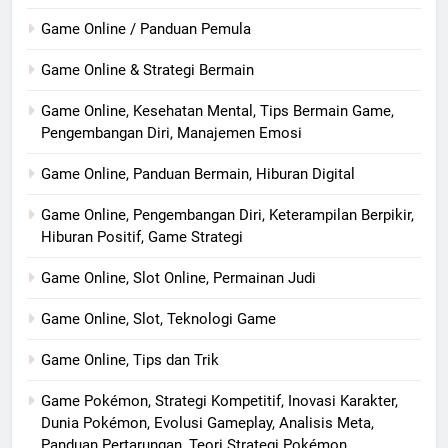
Game Online / Panduan Pemula
Game Online & Strategi Bermain
Game Online, Kesehatan Mental, Tips Bermain Game,
Pengembangan Diri, Manajemen Emosi
Game Online, Panduan Bermain, Hiburan Digital
Game Online, Pengembangan Diri, Keterampilan Berpikir,
Hiburan Positif, Game Strategi
Game Online, Slot Online, Permainan Judi
Game Online, Slot, Teknologi Game
Game Online, Tips dan Trik
Game Pokémon, Strategi Kompetitif, Inovasi Karakter,
Dunia Pokémon, Evolusi Gameplay, Analisis Meta,
Panduan Pertarungan, Teori Strategi Pokémon