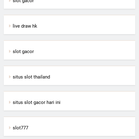
slot gacor
live draw hk
slot gacor
situs slot thailand
situs slot gacor hari ini
slot777