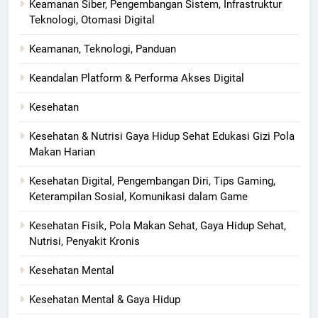
Keamanan Siber, Pengembangan Sistem, Infrastruktur
Teknologi, Otomasi Digital
Keamanan, Teknologi, Panduan
Keandalan Platform & Performa Akses Digital
Kesehatan
Kesehatan & Nutrisi Gaya Hidup Sehat Edukasi Gizi Pola
Makan Harian
Kesehatan Digital, Pengembangan Diri, Tips Gaming,
Keterampilan Sosial, Komunikasi dalam Game
Kesehatan Fisik, Pola Makan Sehat, Gaya Hidup Sehat,
Nutrisi, Penyakit Kronis
Kesehatan Mental
Kesehatan Mental & Gaya Hidup