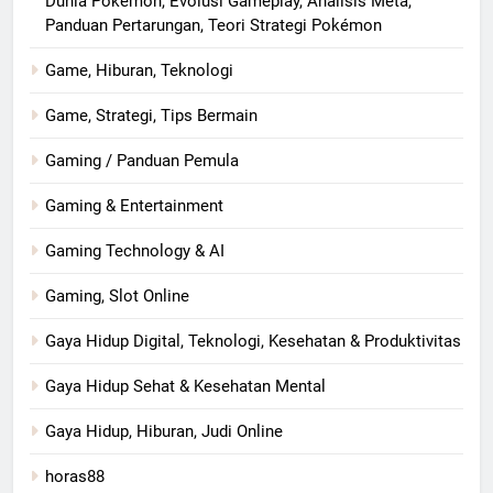
Dunia Pokémon, Evolusi Gameplay, Analisis Meta,
Panduan Pertarungan, Teori Strategi Pokémon
Game, Hiburan, Teknologi
Game, Strategi, Tips Bermain
Gaming / Panduan Pemula
Gaming & Entertainment
Gaming Technology & AI
Gaming, Slot Online
Gaya Hidup Digital, Teknologi, Kesehatan & Produktivitas
Gaya Hidup Sehat & Kesehatan Mental
Gaya Hidup, Hiburan, Judi Online
horas88