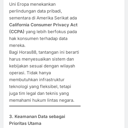
Uni Eropa menekankan
perlindungan data pribadi,
sementara di Amerika Serikat ada
California Consumer Privacy Act
(CCPA)
yang lebih berfokus pada
hak konsumen terhadap data
mereka.
Bagi Horas88, tantangan ini berarti
harus menyesuaikan sistem dan
kebijakan sesuai dengan wilayah
operasi. Tidak hanya
membutuhkan infrastruktur
teknologi yang fleksibel, tetapi
juga tim legal dan teknis yang
memahami hukum lintas negara.
3. Keamanan Data sebagai
Prioritas Utama