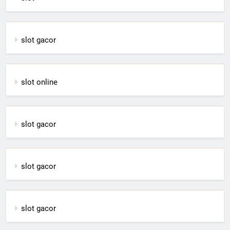
slot gacor
slot online
slot gacor
slot gacor
slot gacor