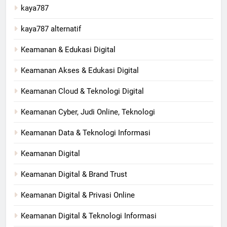
kaya787
kaya787 alternatif
Keamanan & Edukasi Digital
Keamanan Akses & Edukasi Digital
Keamanan Cloud & Teknologi Digital
Keamanan Cyber, Judi Online, Teknologi
Keamanan Data & Teknologi Informasi
Keamanan Digital
Keamanan Digital & Brand Trust
Keamanan Digital & Privasi Online
Keamanan Digital & Teknologi Informasi