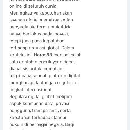
online di seluruh dunia.
Meningkatnya kebutuhan akan
layanan digital memaksa setiap
penyedia platform untuk tidak
hanya berfokus pada inovasi,
tetapi juga pada kepatuhan
terhadap regulasi global. Dalam
konteks ini,
Horas88
menjadi salah
satu contoh menarik yang dapat
dianalisis untuk memahami
bagaimana sebuah platform digital
menghadapi tantangan regulasi di
tingkat internasional.
Regulasi digital global meliputi
aspek keamanan data, privasi
pengguna, transparansi, serta
kepatuhan terhadap standar
hukum di berbagai negara. Bagi