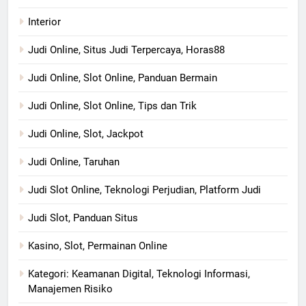
Interior
Judi Online, Situs Judi Terpercaya, Horas88
Judi Online, Slot Online, Panduan Bermain
Judi Online, Slot Online, Tips dan Trik
Judi Online, Slot, Jackpot
Judi Online, Taruhan
Judi Slot Online, Teknologi Perjudian, Platform Judi
Judi Slot, Panduan Situs
Kasino, Slot, Permainan Online
Kategori: Keamanan Digital, Teknologi Informasi,
Manajemen Risiko