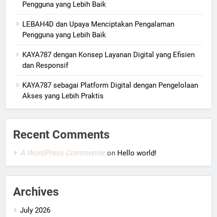
Pengguna yang Lebih Baik
LEBAH4D dan Upaya Menciptakan Pengalaman
Pengguna yang Lebih Baik
KAYA787 dengan Konsep Layanan Digital yang Efisien
dan Responsif
KAYA787 sebagai Platform Digital dengan Pengelolaan
Akses yang Lebih Praktis
Recent Comments
A WordPress Commenter
on
Hello world!
Archives
July 2026