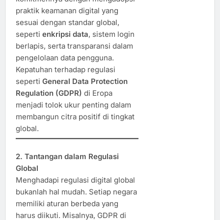
praktik keamanan digital yang
sesuai dengan standar global,
seperti
enkripsi data
, sistem login
berlapis, serta transparansi dalam
pengelolaan data pengguna.
Kepatuhan terhadap regulasi
seperti
General Data Protection
Regulation (GDPR)
di Eropa
menjadi tolok ukur penting dalam
membangun citra positif di tingkat
global.
2. Tantangan dalam Regulasi
Global
Menghadapi regulasi digital global
bukanlah hal mudah. Setiap negara
memiliki aturan berbeda yang
harus diikuti. Misalnya, GDPR di