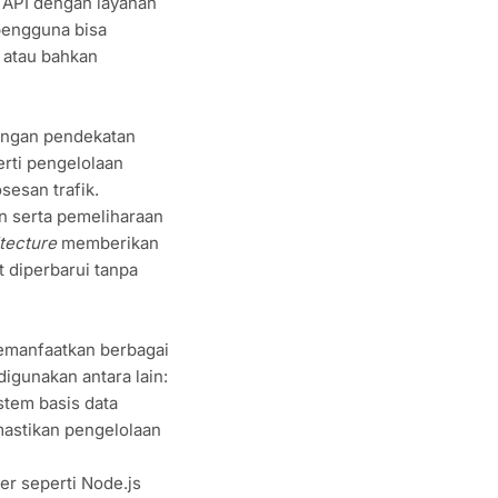
i API dengan layanan
pengguna bisa
 atau bahkan
engan pendekatan
erti pengelolaan
sesan trafik.
 serta pemeliharaan
tecture
memberikan
at diperbarui tanpa
emanfaatkan berbagai
igunakan antara lain:
stem basis data
mastikan pengelolaan
r seperti Node.js