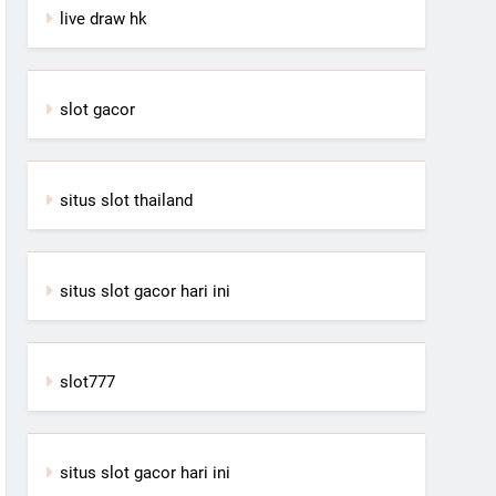
live draw hk
slot gacor
situs slot thailand
situs slot gacor hari ini
slot777
situs slot gacor hari ini