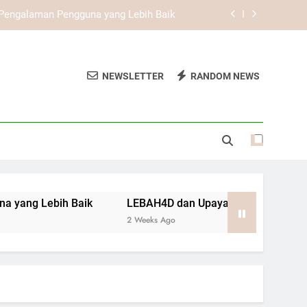
engalaman Pengguna yang Lebih Baik
engalaman Pengguna yang Lebih Baik
n Digital yang Efisien dan Responsif
NEWSLETTER
RANDOM NEWS
erhana, Efektif, dan Mudah Dipahami
an Video Berkualitas Sinematik Untuk Kenangan Anda.
engalaman Pengguna yang Lebih Baik
engalaman Pengguna yang Lebih Baik
n Digital yang Efisien dan Responsif
h Baik
LEBAH4D dan Upaya Menciptakan Pengalaman P
2 Weeks Ago