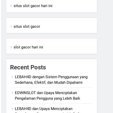
situs slot gacor hari ini
situs slot gacor
slot gacor hari ini
Recent Posts
LEBAH4D dengan Sistem Penggunaan yang
Sederhana, Efektif, dan Mudah Dipahami
EDWINSLOT dan Upaya Menciptakan
Pengalaman Pengguna yang Lebih Baik
LEBAH4D dan Upaya Menciptakan