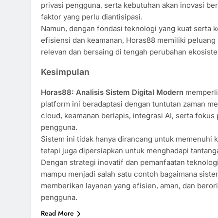
privasi pengguna, serta kebutuhan akan inovasi be
faktor yang perlu diantisipasi.
Namun, dengan fondasi teknologi yang kuat serta 
efisiensi dan keamanan, Horas88 memiliki peluang 
relevan dan bersaing di tengah perubahan ekosistem
Kesimpulan
Horas88: Analisis Sistem Digital Modern
memperli
platform ini beradaptasi dengan tuntutan zaman mel
cloud, keamanan berlapis, integrasi AI, serta foku
pengguna.
Sistem ini tidak hanya dirancang untuk memenuhi k
tetapi juga dipersiapkan untuk menghadapi tantan
Dengan strategi inovatif dan pemanfaatan teknolo
mampu menjadi salah satu contoh bagaimana sistem
memberikan layanan yang efisien, aman, dan berori
pengguna.
Read More