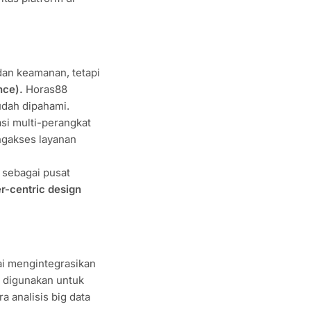
 dan keamanan, tetapi
nce).
Horas88
dah dipahami.
rasi multi-perangkat
gakses layanan
sebagai pusat
r-centric design
ai mengintegrasikan
 digunakan untuk
 analisis big data