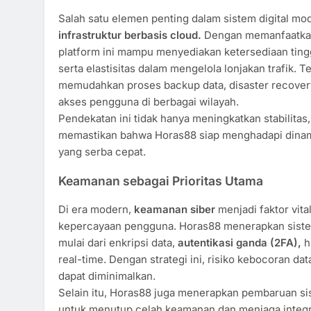
Salah satu elemen penting dalam sistem digital mo
infrastruktur berbasis cloud.
Dengan memanfaatkan
platform ini mampu menyediakan ketersediaan tinggi 
serta elastisitas dalam mengelola lonjakan trafik. T
memudahkan proses backup data, disaster recover
akses pengguna di berbagai wilayah.
Pendekatan ini tidak hanya meningkatkan stabilitas, 
memastikan bahwa Horas88 siap menghadapi dinami
yang serba cepat.
Keamanan sebagai Prioritas Utama
Di era modern,
keamanan siber
menjadi faktor vit
kepercayaan pengguna. Horas88 menerapkan siste
mulai dari enkripsi data,
autentikasi ganda (2FA),
h
real-time. Dengan strategi ini, risiko kebocoran da
dapat diminimalkan.
Selain itu, Horas88 juga menerapkan pembaruan si
untuk menutup celah keamanan dan menjaga integri