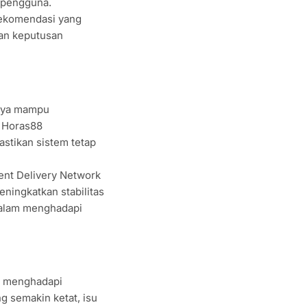
 pengguna.
rekomendasi yang
lan keputusan
nya mampu
. Horas88
stikan sistem tetap
ent Delivery Network
ingkatkan stabilitas
 dalam menghadapi
p menghadapi
g semakin ketat, isu