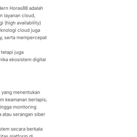
dern Horas88 adalah
 layanan cloud,
(high availability)
eknologi cloud juga
y, serta mempercepat
tetapi juga
ka ekosistem digital
al yang menentukan
m keamanan berlapis,
ingga monitoring
ta atau serangan siber
stem secara berkala
tas platform di