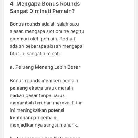
4.
Mengapa Bonus Rounds
Sangat Diminati Pemain?
Bonus rounds
adalah salah satu
alasan mengapa slot online begitu
digemari oleh pemain. Berikut
adalah beberapa alasan mengapa
fitur ini sangat diminati:
a.
Peluang Menang Lebih Besar
Bonus rounds memberi pemain
peluang ekstra
untuk meraih
hadiah besar tanpa harus
menambah taruhan mereka. Fitur
ini meningkatkan
potensi
kemenangan
pemain,
menjadikannya sangat menarik.