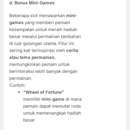
d.
Bonus Mini-Games
Beberapa slot menawarkan
mini-
games
yang memberi pemain
kesempatan untuk meraih hadiah
besar melalui permainan tambahan
di luar gulungan utama. Fitur ini
sering kali terinspirasi oleh
cerita
atau tema permainan
,
memungkinkan pemain untuk
berinteraksi lebih banyak dengan
permainan.
Contoh:
“Wheel of Fortune”
memiliki
mini-game
di mana
pemain dapat memutar roda
untuk memenangkan hadiah
besar.