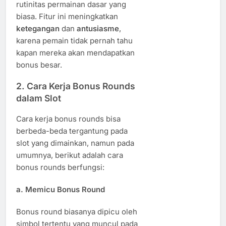
rutinitas permainan dasar yang
biasa. Fitur ini meningkatkan
ketegangan
dan
antusiasme
,
karena pemain tidak pernah tahu
kapan mereka akan mendapatkan
bonus besar.
2.
Cara Kerja Bonus Rounds
dalam Slot
Cara kerja bonus rounds bisa
berbeda-beda tergantung pada
slot yang dimainkan, namun pada
umumnya, berikut adalah cara
bonus rounds berfungsi:
a.
Memicu Bonus Round
Bonus round biasanya dipicu oleh
simbol tertentu yang muncul pada