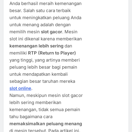
Anda berhasil meraih kemenangan
besar. Salah satu cara terbaik
untuk meningkatkan peluang Anda
untuk menang adalah dengan
memilih mesin
slot gacor
. Mesin
slot ini dikenal karena memberikan
kemenangan lebih sering
dan
memiliki
RTP (Return to Player)
yang tinggi, yang artinya memberi
peluang lebih besar bagi pemain
untuk mendapatkan kembali
sebagian besar taruhan mereka
slot online
.
Namun, meskipun mesin slot gacor
lebih sering memberikan
kemenangan, tidak semua pemain
tahu bagaimana cara
memaksimalkan peluang menang
di mesin tersebut. Pada artikel ini,