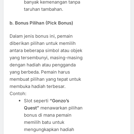
banyak kemenangan tanpa
taruhan tambahan.
b.
Bonus Pilihan (Pick Bonus)
Dalam jenis bonus ini, pemain
diberikan pilihan untuk memilih
antara beberapa simbol atau objek
yang tersembunyi, masing-masing
dengan hadiah atau pengganda
yang berbeda. Pemain harus
membuat pilihan yang tepat untuk
membuka hadiah terbesar.
Contoh:
Slot seperti
“Gonzo’s
Quest”
menawarkan pilihan
bonus di mana pemain
memilih batu untuk
mengungkapkan hadiah