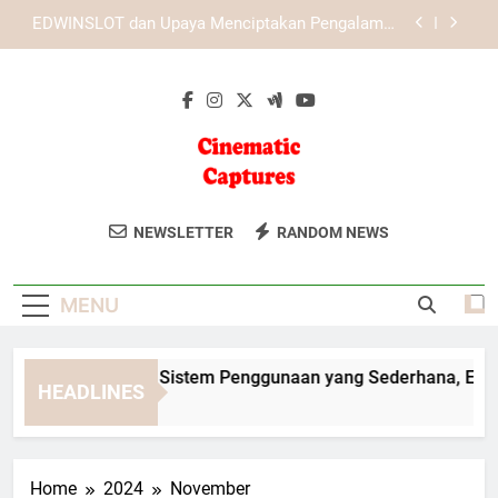
Skip
LEBAH4D dan Upaya Menciptakan Pengalaman
to
Pengguna yang Lebih Baik
content
KAYA787 dengan Konsep Layanan Digital yang
Efisien dan Responsif
LEBAH4D dengan Sistem Penggunaan yang
Sederhana, Efektif, dan Mudah Dipahami
EDWINSLOT dan Upaya Menciptakan Pengalaman
Pengguna yang Lebih Baik
Cinematic
Abadikan Momen Istimewa Anda
LEBAH4D dan Upaya Menciptakan Pengalaman
NEWSLETTER
RANDOM NEWS
Pengguna yang Lebih Baik
Captures
Dengan Cinematic Captures. Fotografi
KAYA787 dengan Konsep Layanan Digital yang
Dan Video Berkualitas Sinematik Untuk
Efisien dan Responsif
MENU
Kenangan Anda.
BAH4D dengan Sistem Penggunaan yang Sederhana, Efektif,
HEADLINES
Weeks Ago
Home
2024
November