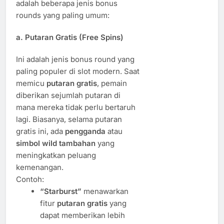
adalah beberapa jenis bonus
rounds yang paling umum:
a.
Putaran Gratis (Free Spins)
Ini adalah jenis bonus round yang
paling populer di slot modern. Saat
memicu
putaran gratis
, pemain
diberikan sejumlah putaran di
mana mereka tidak perlu bertaruh
lagi. Biasanya, selama putaran
gratis ini, ada
pengganda
atau
simbol wild tambahan
yang
meningkatkan peluang
kemenangan.
Contoh:
“Starburst”
menawarkan
fitur
putaran gratis
yang
dapat memberikan lebih