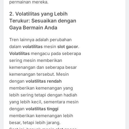
permainan mereka.
2.
Volatilitas yang Lebih
Terukur: Sesuaikan dengan
Gaya Bermain Anda
Tren lainnya adalah perubahan
dalam
volatilitas
mesin
slot gacor
.
Volatilitas
mengacu pada seberapa
sering mesin memberikan
kemenangan dan seberapa besar
kemenangan tersebut. Mesin
dengan
volatilitas rendah
memberikan kemenangan yang
lebih sering tetapi dengan hadiah
yang lebih kecil, sementara mesin
dengan
volatilitas tinggi
memberikan kemenangan lebih
besar, tetapi lebih jarang.