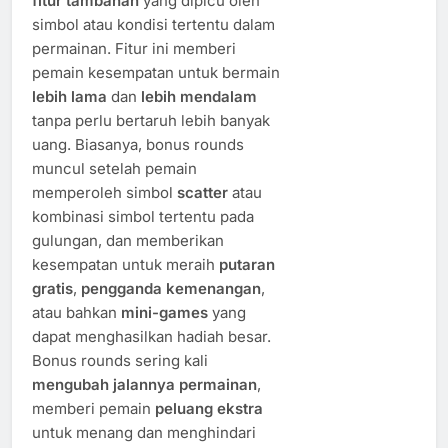
fitur tambahan
yang dipicu oleh
simbol atau kondisi tertentu dalam
permainan. Fitur ini memberi
pemain kesempatan untuk bermain
lebih lama
dan
lebih mendalam
tanpa perlu bertaruh lebih banyak
uang. Biasanya, bonus rounds
muncul setelah pemain
memperoleh simbol
scatter
atau
kombinasi simbol tertentu pada
gulungan, dan memberikan
kesempatan untuk meraih
putaran
gratis
,
pengganda kemenangan
,
atau bahkan
mini-games
yang
dapat menghasilkan hadiah besar.
Bonus rounds sering kali
mengubah jalannya permainan
,
memberi pemain
peluang ekstra
untuk menang dan menghindari