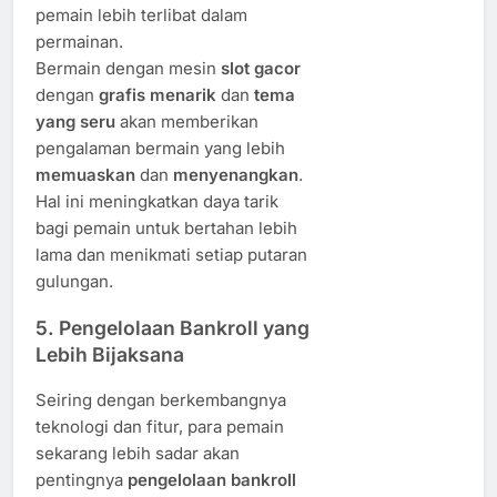
pemain lebih terlibat dalam
permainan.
Bermain dengan mesin
slot gacor
dengan
grafis menarik
dan
tema
yang seru
akan memberikan
pengalaman bermain yang lebih
memuaskan
dan
menyenangkan
.
Hal ini meningkatkan daya tarik
bagi pemain untuk bertahan lebih
lama dan menikmati setiap putaran
gulungan.
5.
Pengelolaan Bankroll yang
Lebih Bijaksana
Seiring dengan berkembangnya
teknologi dan fitur, para pemain
sekarang lebih sadar akan
pentingnya
pengelolaan bankroll