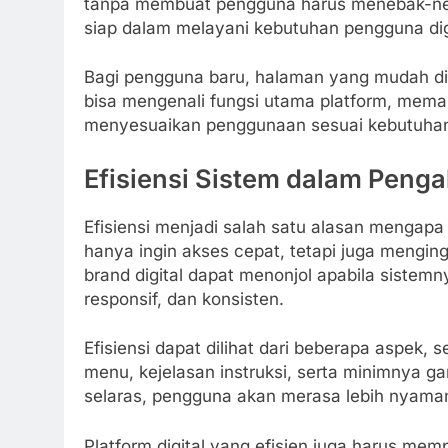
tanpa membuat pengguna harus menebak-nebak
siap dalam melayani kebutuhan pengguna dig
Bagi pengguna baru, halaman yang mudah d
bisa mengenali fungsi utama platform, mema
menyesuaikan penggunaan sesuai kebutuha
Efisiensi Sistem dalam Penga
Efisiensi menjadi salah satu alasan mengap
hanya ingin akses cepat, tetapi juga mengin
brand digital dapat menonjol apabila sist
responsif, dan konsisten.
Efisiensi dapat dilihat dari beberapa aspek
menu, kejelasan instruksi, serta minimnya ga
selaras, pengguna akan merasa lebih nyaman 
Platform digital yang efisien juga harus me