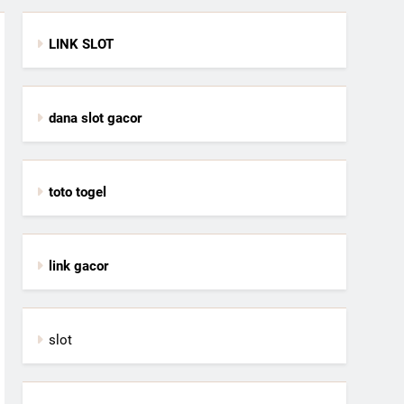
LINK SLOT
dana slot gacor
toto togel
link gacor
slot