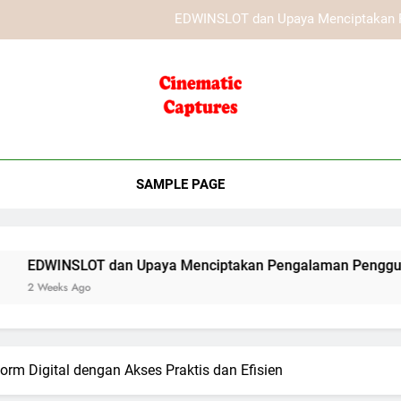
EDWINSLOT dan Upaya Menciptakan P
LEBAH4D dan Upaya Menciptakan P
KAYA787 dengan Konsep Layana
ematic Captures
LEBAH4D dengan Sistem Penggunaan yang Sed
Momen Istimewa Anda Dengan Cinematic Captures. Fotografi D
EDWINSLOT dan Upaya Menciptakan P
SAMPLE PAGE
LEBAH4D dan Upaya Menciptakan P
KAYA787 dengan Konsep Layana
OT dan Upaya Menciptakan Pengalaman Pengguna yang Lebi
go
orm Digital dengan Akses Praktis dan Efisien