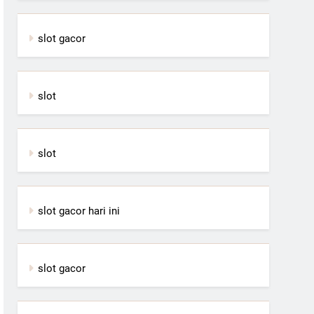
slot gacor
slot
slot
slot gacor hari ini
slot gacor