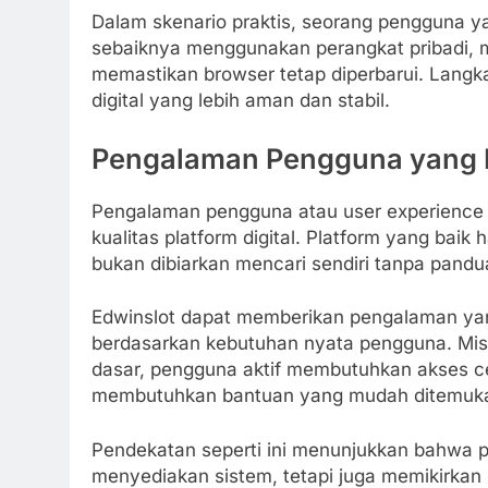
Dalam skenario praktis, seorang pengguna y
sebaiknya menggunakan perangkat pribadi, m
memastikan browser tetap diperbarui. Langk
digital yang lebih aman dan stabil.
Pengalaman Pengguna yang L
Pengalaman pengguna atau user experience m
kualitas platform digital. Platform yang b
bukan dibiarkan mencari sendiri tanpa pandu
Edwinslot dapat memberikan pengalaman yang
berdasarkan kebutuhan nyata pengguna. Mi
dasar, pengguna aktif membutuhkan akses 
membutuhkan bantuan yang mudah ditemuk
Pendekatan seperti ini menunjukkan bahwa 
menyediakan sistem, tetapi juga memikirkan