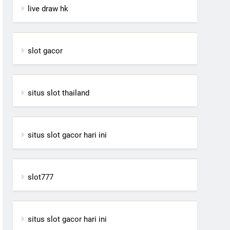
live draw hk
slot gacor
situs slot thailand
situs slot gacor hari ini
slot777
situs slot gacor hari ini