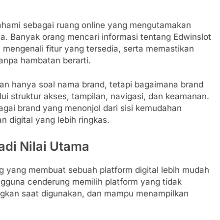
ipahami sebagai ruang online yang mengutamakan
 Banyak orang mencari informasi tentang Edwinslot
engenali fitur yang tersedia, serta memastikan
anpa hambatan berarti.
kan hanya soal nama brand, tetapi bagaimana brand
i struktur akses, tampilan, navigasi, dan keamanan.
ebagai brand yang menonjol dari sisi kemudahan
 digital yang lebih ringkas.
di Nilai Utama
ing yang membuat sebuah platform digital lebih mudah
ngguna cenderung memilih platform yang tidak
ngkan saat digunakan, dan mampu menampilkan