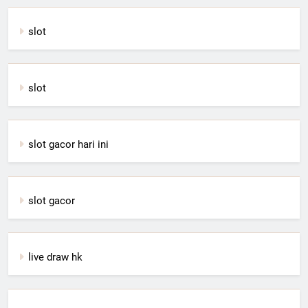
slot
slot
slot gacor hari ini
slot gacor
live draw hk