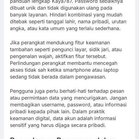
panduan lengkap Kaya787. Password sebaiknya
dibuat unik dan tidak digunakan ulang pada
banyak layanan. Hindari kombinasi yang mudah
ditebak seperti tanggal lahir, nama pribadi, urutan
angka, atau kata umum yang terlalu sederhana.
Jika perangkat mendukung fitur keamanan
tambahan seperti pengunci layar, sidik jari, atau
pengenalan wajah, aktifkan fitur tersebut.
Perlindungan perangkat membantu mencegah
akses tidak sah ketika smartphone atau laptop
sedang tidak berada dalam pengawasan.
Pengguna juga perlu berhati-hati terhadap pesan
atau permintaan data yang mencurigakan. Jangan
membagikan username, password, atau informasi
pribadi kepada pihak lain. Dalam praktik
keamanan digital, data akun adalah informasi
sensitif yang harus dijaga secara pribadi.