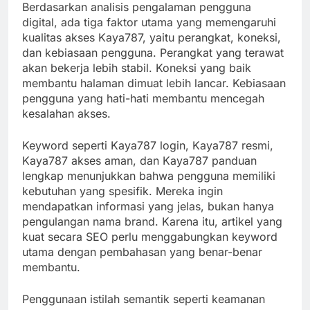
Berdasarkan analisis pengalaman pengguna
digital, ada tiga faktor utama yang memengaruhi
kualitas akses Kaya787, yaitu perangkat, koneksi,
dan kebiasaan pengguna. Perangkat yang terawat
akan bekerja lebih stabil. Koneksi yang baik
membantu halaman dimuat lebih lancar. Kebiasaan
pengguna yang hati-hati membantu mencegah
kesalahan akses.
Keyword seperti Kaya787 login, Kaya787 resmi,
Kaya787 akses aman, dan Kaya787 panduan
lengkap menunjukkan bahwa pengguna memiliki
kebutuhan yang spesifik. Mereka ingin
mendapatkan informasi yang jelas, bukan hanya
pengulangan nama brand. Karena itu, artikel yang
kuat secara SEO perlu menggabungkan keyword
utama dengan pembahasan yang benar-benar
membantu.
Penggunaan istilah semantik seperti keamanan