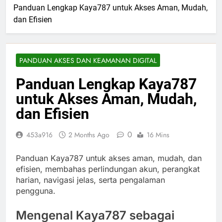
Panduan Lengkap Kaya787 untuk Akses Aman, Mudah,
dan Efisien
PANDUAN AKSES DAN KEAMANAN DIGITAL
Panduan Lengkap Kaya787
untuk Akses Aman, Mudah,
dan Efisien
0
453a916
2 Months Ago
16 Mins
Panduan Kaya787 untuk akses aman, mudah, dan
efisien, membahas perlindungan akun, perangkat
harian, navigasi jelas, serta pengalaman
pengguna.
Mengenal Kaya787 sebagai