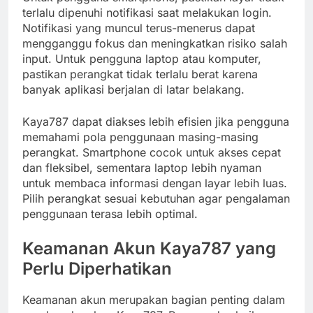
terlalu dipenuhi notifikasi saat melakukan login.
Notifikasi yang muncul terus-menerus dapat
mengganggu fokus dan meningkatkan risiko salah
input. Untuk pengguna laptop atau komputer,
pastikan perangkat tidak terlalu berat karena
banyak aplikasi berjalan di latar belakang.
Kaya787 dapat diakses lebih efisien jika pengguna
memahami pola penggunaan masing-masing
perangkat. Smartphone cocok untuk akses cepat
dan fleksibel, sementara laptop lebih nyaman
untuk membaca informasi dengan layar lebih luas.
Pilih perangkat sesuai kebutuhan agar pengalaman
penggunaan terasa lebih optimal.
Keamanan Akun Kaya787 yang
Perlu Diperhatikan
Keamanan akun merupakan bagian penting dalam