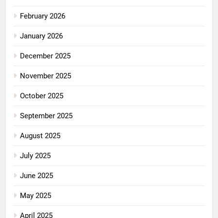
February 2026
January 2026
December 2025
November 2025
October 2025
September 2025
August 2025
July 2025
June 2025
May 2025
April 2025