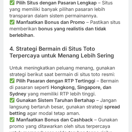
Pilih Situs dengan Pasaran Lengkap
– Situs
yang memiliki banyak pilihan pasaran lebih
transparan dalam sistem permainannya.
Manfaatkan Bonus dan Promo
– Pastikan situs
memberikan
bonus yang realistis dan tidak
berlebihan
.
4. Strategi Bermain di Situs Toto
Terpercaya untuk Menang Lebih Sering
Untuk meningkatkan peluang menang, gunakan
strategi berikut saat bermain di situs toto resmi:
Pilih Pasaran dengan RTP Tertinggi
– Bermain
di pasaran seperti
Hongkong, Singapore, dan
Sydney
yang memiliki RTP lebih tinggi.
Gunakan Sistem Taruhan Bertahap
– Jangan
langsung bertaruh besar, gunakan strategi
spread
betting
agar modal tetap aman.
Manfaatkan Bonus dan Cashback
– Gunakan
promo yang ditawarkan oleh situs terpercaya