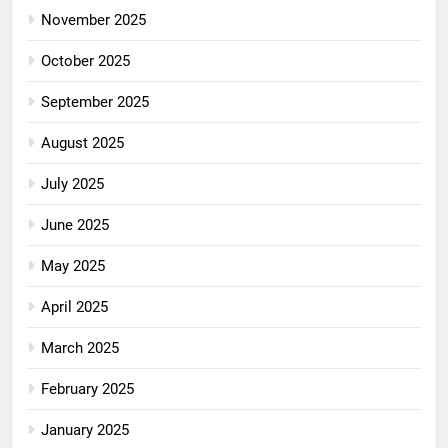
November 2025
October 2025
September 2025
August 2025
July 2025
June 2025
May 2025
April 2025
March 2025
February 2025
January 2025