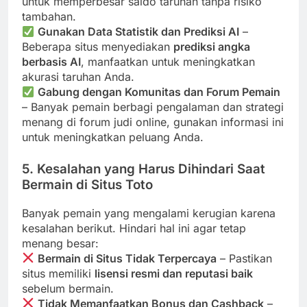
untuk memperbesar saldo taruhan tanpa risiko
tambahan.
Gunakan Data Statistik dan Prediksi AI
–
Beberapa situs menyediakan
prediksi angka
berbasis AI
, manfaatkan untuk meningkatkan
akurasi taruhan Anda.
Gabung dengan Komunitas dan Forum Pemain
– Banyak pemain berbagi pengalaman dan strategi
menang di forum judi online, gunakan informasi ini
untuk meningkatkan peluang Anda.
5. Kesalahan yang Harus Dihindari Saat
Bermain di Situs Toto
Banyak pemain yang mengalami kerugian karena
kesalahan berikut. Hindari hal ini agar tetap
menang besar:
Bermain di Situs Tidak Terpercaya
– Pastikan
situs memiliki
lisensi resmi dan reputasi baik
sebelum bermain.
Tidak Memanfaatkan Bonus dan Cashback
–