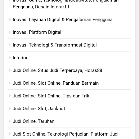
Inovasi Game, Teknologi & Kreativitas, Pengalaman
Pengguna, Desain Interaktif
Inovasi Layanan Digital & Pengalaman Pengguna
Inovasi Platform Digital
Inovasi Teknologi & Transformasi Digital
Interior
Judi Online, Situs Judi Terpercaya, Horas88
Judi Online, Slot Online, Panduan Bermain
Judi Online, Slot Online, Tips dan Trik
Judi Online, Slot, Jackpot
Judi Online, Taruhan
Judi Slot Online, Teknologi Perjudian, Platform Judi