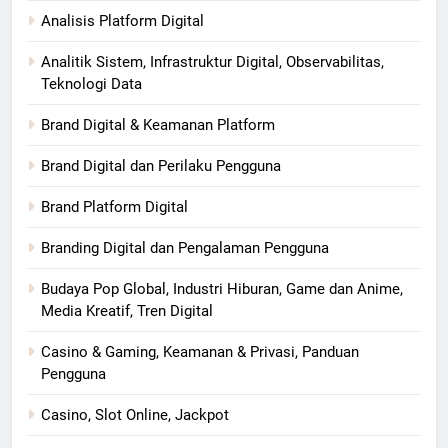
Analisis Platform Digital
Analitik Sistem, Infrastruktur Digital, Observabilitas,
Teknologi Data
Brand Digital & Keamanan Platform
Brand Digital dan Perilaku Pengguna
Brand Platform Digital
Branding Digital dan Pengalaman Pengguna
Budaya Pop Global, Industri Hiburan, Game dan Anime,
Media Kreatif, Tren Digital
Casino & Gaming, Keamanan & Privasi, Panduan
Pengguna
Casino, Slot Online, Jackpot