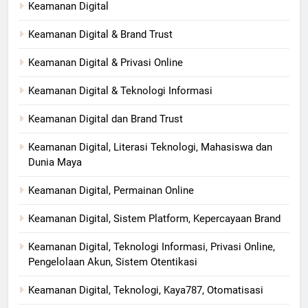
Keamanan Digital
Keamanan Digital & Brand Trust
Keamanan Digital & Privasi Online
Keamanan Digital & Teknologi Informasi
Keamanan Digital dan Brand Trust
Keamanan Digital, Literasi Teknologi, Mahasiswa dan
Dunia Maya
Keamanan Digital, Permainan Online
Keamanan Digital, Sistem Platform, Kepercayaan Brand
Keamanan Digital, Teknologi Informasi, Privasi Online,
Pengelolaan Akun, Sistem Otentikasi
Keamanan Digital, Teknologi, Kaya787, Otomatisasi