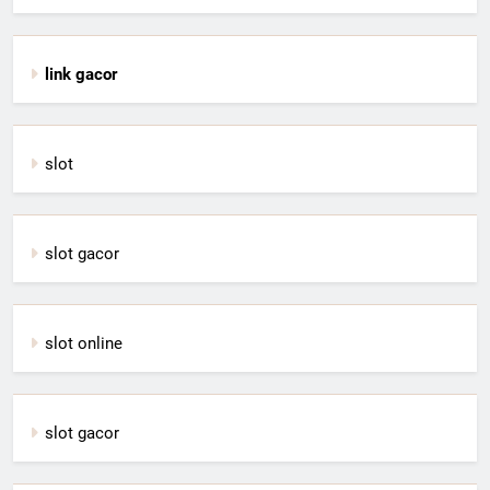
link gacor
slot
slot gacor
slot online
slot gacor