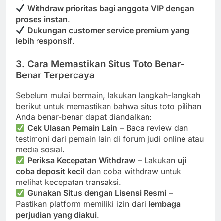
Withdraw prioritas bagi anggota VIP dengan
proses instan
.
Dukungan customer service premium yang
lebih responsif
.
3. Cara Memastikan Situs Toto Benar-
Benar Terpercaya
Sebelum mulai bermain, lakukan langkah-langkah
berikut untuk memastikan bahwa situs toto pilihan
Anda benar-benar dapat diandalkan:
Cek Ulasan Pemain Lain
– Baca review dan
testimoni dari pemain lain di forum judi online atau
media sosial.
Periksa Kecepatan Withdraw
– Lakukan
uji
coba deposit kecil
dan coba withdraw untuk
melihat kecepatan transaksi.
Gunakan Situs dengan Lisensi Resmi
–
Pastikan platform memiliki izin dari
lembaga
perjudian yang diakui
.