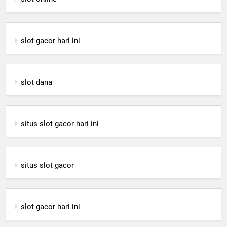
slot gacor hari ini
slot dana
situs slot gacor hari ini
situs slot gacor
slot gacor hari ini