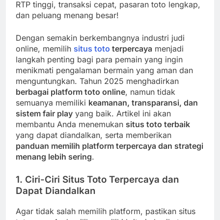
RTP tinggi, transaksi cepat, pasaran toto lengkap,
dan peluang menang besar!
Dengan semakin berkembangnya industri judi
online, memilih
situs toto
terpercaya
menjadi
langkah penting bagi para pemain yang ingin
menikmati pengalaman bermain yang aman dan
menguntungkan. Tahun 2025 menghadirkan
berbagai platform toto online
, namun tidak
semuanya memiliki
keamanan, transparansi, dan
sistem fair play
yang baik. Artikel ini akan
membantu Anda menemukan
situs toto terbaik
yang dapat diandalkan, serta memberikan
panduan memilih platform terpercaya dan strategi
menang lebih sering
.
1. Ciri-Ciri Situs Toto Terpercaya dan
Dapat Diandalkan
Agar tidak salah memilih platform, pastikan situs