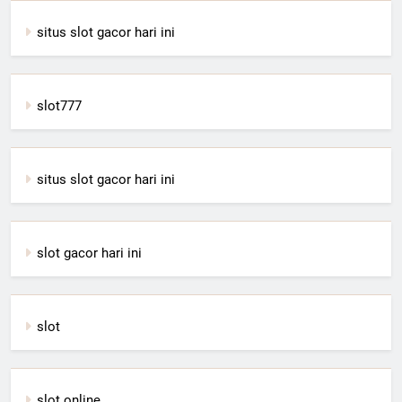
situs slot gacor hari ini
slot777
situs slot gacor hari ini
slot gacor hari ini
slot
slot online