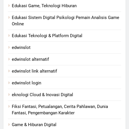
Edukasi Game, Teknologi Hiburan
Edukasi Sistem Digital Psikologi Pemain Analisis Game
Online
Edukasi Teknologi & Platform Digital
edwinslot
edwinslot alternatif
edwinslot link alternatif
edwinslot login
eknologi Cloud & Inovasi Digital
Fiksi Fantasi, Petualangan, Cerita Pahlawan, Dunia
Fantasi, Pengembangan Karakter
Game & Hiburan Digital