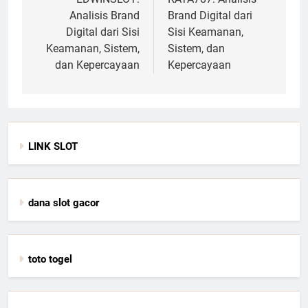
navigation
Analisis Brand
Brand Digital dari
Digital dari Sisi
Sisi Keamanan,
Keamanan, Sistem,
Sistem, dan
dan Kepercayaan
Kepercayaan
LINK SLOT
dana slot gacor
toto togel