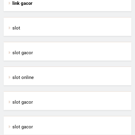
link gacor
slot
slot gacor
slot online
slot gacor
slot gacor