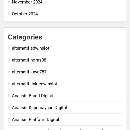
November 2024
October 2024
Categories
alternatif edwinslot
alternatif horas88
alternatif kaya787
alternatif link edwinslot
Analisis Brand Digital
Analisis Kepercayaan Digital
Analisis Platform Digital