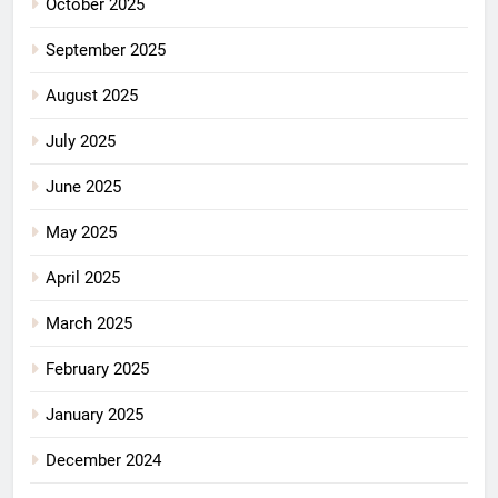
October 2025
September 2025
August 2025
July 2025
June 2025
May 2025
April 2025
March 2025
February 2025
January 2025
December 2024