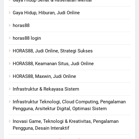
Gaya Hidup Sehat & Kesehatan Mental
Gaya Hidup, Hiburan, Judi Online
horas88
horas88 login
HORAS88, Judi Online, Strategi Sukses
HORAS88, Keamanan Situs, Judi Online
HORAS88, Maxwin, Judi Online
Infrastruktur & Rekayasa Sistem
Infrastruktur Teknologi, Cloud Computing, Pengalaman
Pengguna, Arsitektur Digital, Optimasi Sistem
Inovasi Game, Teknologi & Kreativitas, Pengalaman
Pengguna, Desain Interaktif