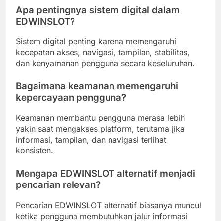
Apa pentingnya sistem digital dalam
EDWINSLOT?
Sistem digital penting karena memengaruhi
kecepatan akses, navigasi, tampilan, stabilitas,
dan kenyamanan pengguna secara keseluruhan.
Bagaimana keamanan memengaruhi
kepercayaan pengguna?
Keamanan membantu pengguna merasa lebih
yakin saat mengakses platform, terutama jika
informasi, tampilan, dan navigasi terlihat
konsisten.
Mengapa EDWINSLOT alternatif menjadi
pencarian relevan?
Pencarian EDWINSLOT alternatif biasanya muncul
ketika pengguna membutuhkan jalur informasi