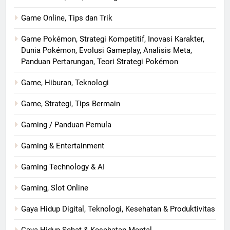
Game Online, Tips dan Trik
Game Pokémon, Strategi Kompetitif, Inovasi Karakter,
Dunia Pokémon, Evolusi Gameplay, Analisis Meta,
Panduan Pertarungan, Teori Strategi Pokémon
Game, Hiburan, Teknologi
Game, Strategi, Tips Bermain
Gaming / Panduan Pemula
Gaming & Entertainment
Gaming Technology & AI
Gaming, Slot Online
Gaya Hidup Digital, Teknologi, Kesehatan & Produktivitas