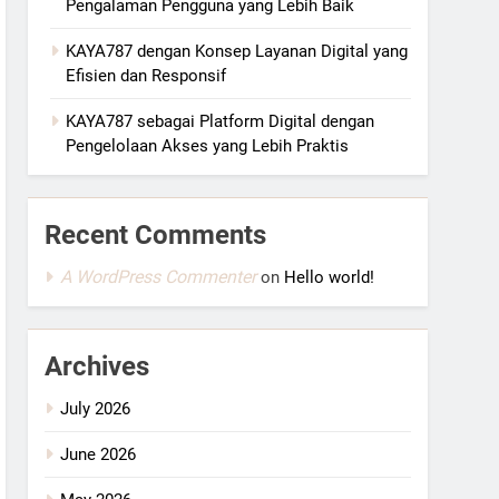
Pengalaman Pengguna yang Lebih Baik
KAYA787 dengan Konsep Layanan Digital yang
Efisien dan Responsif
KAYA787 sebagai Platform Digital dengan
Pengelolaan Akses yang Lebih Praktis
Recent Comments
A WordPress Commenter
on
Hello world!
Archives
July 2026
June 2026