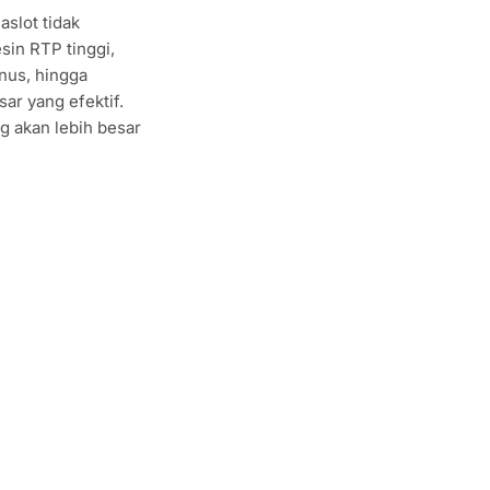
aslot tidak
sin RTP tinggi,
nus, hingga
ar yang efektif.
g akan lebih besar