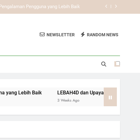
engalaman Pengguna yang Lebih Baik
engalaman Pengguna yang Lebih Baik
n Digital yang Efisien dan Responsif
NEWSLETTER
RANDOM NEWS
erhana, Efektif, dan Mudah Dipahami
an Video Berkualitas Sinematik Untuk Kenangan Anda.
engalaman Pengguna yang Lebih Baik
engalaman Pengguna yang Lebih Baik
n Digital yang Efisien dan Responsif
h Baik
LEBAH4D dan Upaya Menciptakan Pengalaman P
3 Weeks Ago