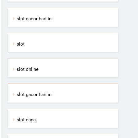
slot gacor hari ini
slot
slot online
slot gacor hari ini
slot dana