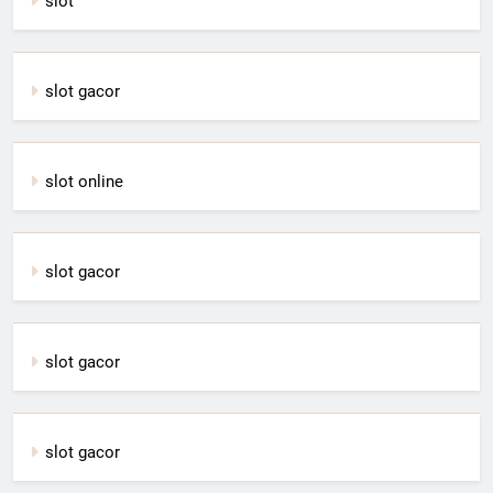
slot
slot gacor
slot online
slot gacor
slot gacor
slot gacor