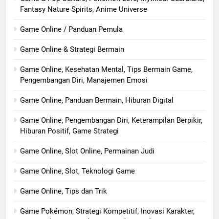
Fantasy Nature Spirits, Anime Universe
Game Online / Panduan Pemula
Game Online & Strategi Bermain
Game Online, Kesehatan Mental, Tips Bermain Game,
Pengembangan Diri, Manajemen Emosi
Game Online, Panduan Bermain, Hiburan Digital
Game Online, Pengembangan Diri, Keterampilan Berpikir,
Hiburan Positif, Game Strategi
Game Online, Slot Online, Permainan Judi
Game Online, Slot, Teknologi Game
Game Online, Tips dan Trik
Game Pokémon, Strategi Kompetitif, Inovasi Karakter,