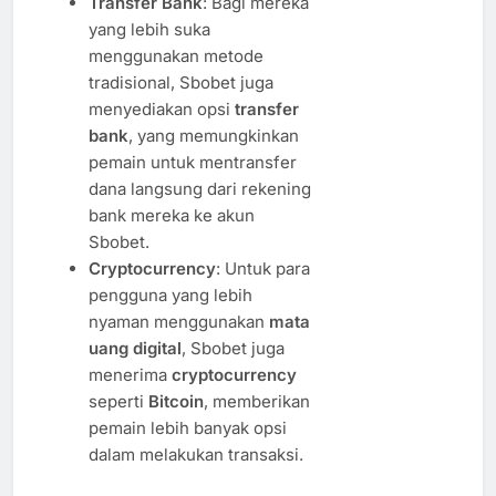
Transfer Bank
: Bagi mereka
yang lebih suka
menggunakan metode
tradisional, Sbobet juga
menyediakan opsi
transfer
bank
, yang memungkinkan
pemain untuk mentransfer
dana langsung dari rekening
bank mereka ke akun
Sbobet.
Cryptocurrency
: Untuk para
pengguna yang lebih
nyaman menggunakan
mata
uang digital
, Sbobet juga
menerima
cryptocurrency
seperti
Bitcoin
, memberikan
pemain lebih banyak opsi
dalam melakukan transaksi.