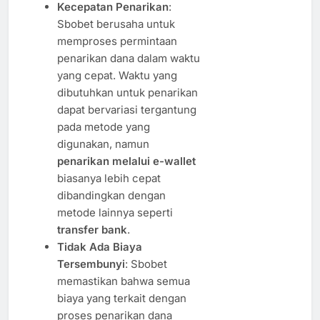
Kecepatan Penarikan
:
Sbobet berusaha untuk
memproses permintaan
penarikan dana dalam waktu
yang cepat. Waktu yang
dibutuhkan untuk penarikan
dapat bervariasi tergantung
pada metode yang
digunakan, namun
penarikan melalui e-wallet
biasanya lebih cepat
dibandingkan dengan
metode lainnya seperti
transfer bank
.
Tidak Ada Biaya
Tersembunyi
: Sbobet
memastikan bahwa semua
biaya yang terkait dengan
proses penarikan dana