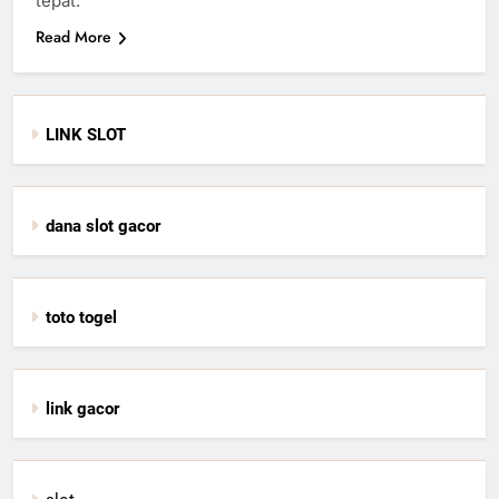
tepat.
Read More
LINK SLOT
dana slot gacor
toto togel
link gacor