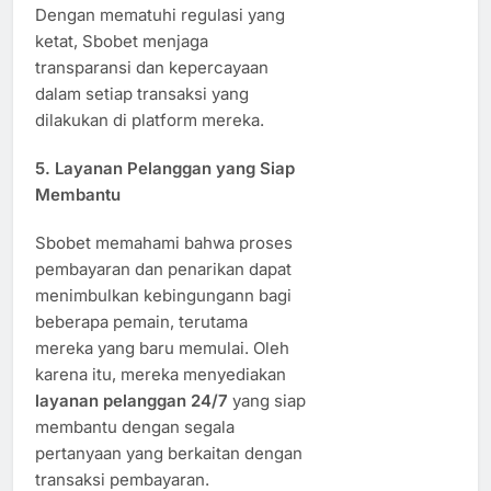
Dengan mematuhi regulasi yang
ketat, Sbobet menjaga
transparansi dan kepercayaan
dalam setiap transaksi yang
dilakukan di platform mereka.
5.
Layanan Pelanggan yang Siap
Membantu
Sbobet memahami bahwa proses
pembayaran dan penarikan dapat
menimbulkan kebingungann bagi
beberapa pemain, terutama
mereka yang baru memulai. Oleh
karena itu, mereka menyediakan
layanan pelanggan 24/7
yang siap
membantu dengan segala
pertanyaan yang berkaitan dengan
transaksi pembayaran.