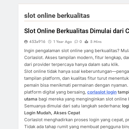
slot online berkualitas
Slot Online Berkualitas Dimulai dari 
453a916
1 Year Ago
0
5 Mins
Ingin pengalaman slot online yang berkualitas? Mula
Corlaslot. Akses tampilan modern, fitur lengkap, dan
dari provider terpercaya hanya dalam satu klik.
Slot online tidak hanya soal keberuntungan—peng
tampilan platform, dan kualitas fitur turut menent
pemain bisa menikmati permainan dengan nyaman.
platform digital yang bersaing,
corlaslot login
tampi
utama
bagi mereka yang menginginkan slot online b
Semuanya dimulai dari satu langkah sederhana:
log
Login Mudah, Akses Cepat
Corlaslot menghadirkan proses login yang cepat, pr
Tidak ada tahap rumit yang membuat pengguna bi