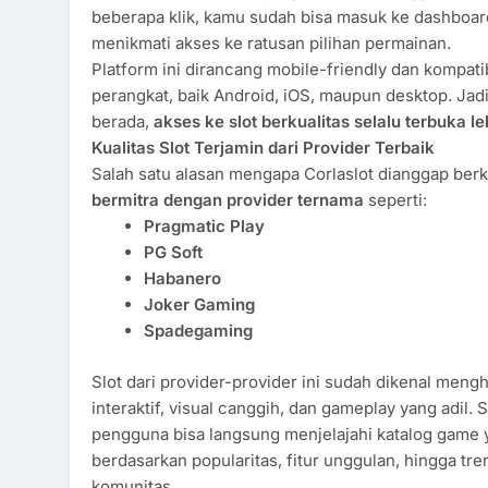
beberapa klik, kamu sudah bisa masuk ke dashboa
menikmati akses ke ratusan pilihan permainan.
Platform ini dirancang mobile-friendly dan kompati
perangkat, baik Android, iOS, maupun desktop. Jad
berada,
akses ke slot berkualitas selalu terbuka le
Kualitas Slot Terjamin dari Provider Terbaik
Salah satu alasan mengapa Corlaslot dianggap berk
bermitra dengan provider ternama
seperti:
Pragmatic Play
PG Soft
Habanero
Joker Gaming
Spadegaming
Slot dari provider-provider ini sudah dikenal mengh
interaktif, visual canggih, dan gameplay yang adil. S
pengguna bisa langsung menjelajahi katalog game 
berdasarkan popularitas, fitur unggulan, hingga t
komunitas.