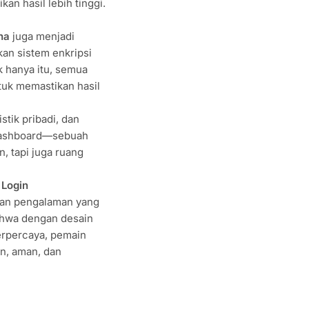
an hasil lebih tinggi.
na
juga menjadi
kan sistem enkripsi
ak hanya itu, semua
tuk memastikan hasil
stik pribadi, dan
 dashboard—sebuah
, tapi juga ruang
 Login
kan pengalaman yang
ahwa dengan desain
terpercaya, pemain
n, aman, dan