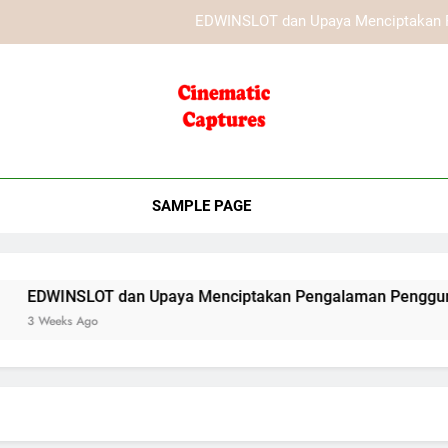
EDWINSLOT dan Upaya Menciptakan P
LEBAH4D dan Upaya Menciptakan P
KAYA787 dengan Konsep Layana
ematic Captures
LEBAH4D dengan Sistem Penggunaan yang Sed
Momen Istimewa Anda Dengan Cinematic Captures. Fotografi D
EDWINSLOT dan Upaya Menciptakan P
SAMPLE PAGE
LEBAH4D dan Upaya Menciptakan P
KAYA787 dengan Konsep Layana
OT dan Upaya Menciptakan Pengalaman Pengguna yang Lebi
go