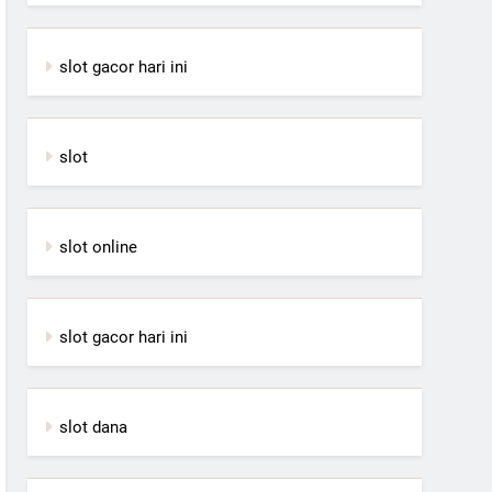
slot gacor hari ini
slot
slot online
slot gacor hari ini
slot dana