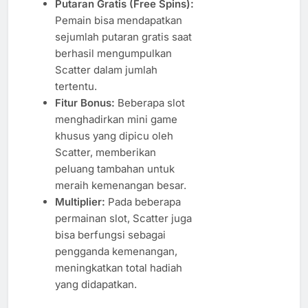
Putaran Gratis (Free Spins):
Pemain bisa mendapatkan
sejumlah putaran gratis saat
berhasil mengumpulkan
Scatter dalam jumlah
tertentu.
Fitur Bonus:
Beberapa slot
menghadirkan mini game
khusus yang dipicu oleh
Scatter, memberikan
peluang tambahan untuk
meraih kemenangan besar.
Multiplier:
Pada beberapa
permainan slot, Scatter juga
bisa berfungsi sebagai
pengganda kemenangan,
meningkatkan total hadiah
yang didapatkan.