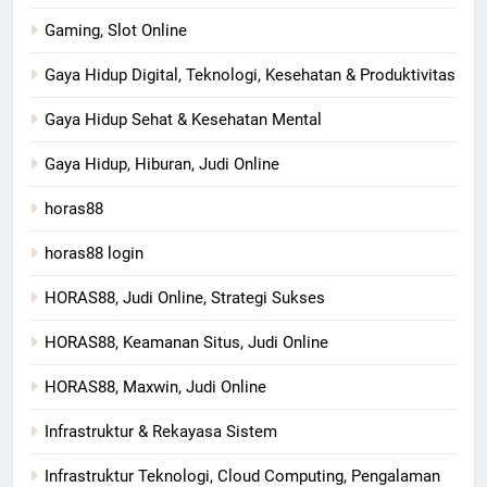
Gaming, Slot Online
Gaya Hidup Digital, Teknologi, Kesehatan & Produktivitas
Gaya Hidup Sehat & Kesehatan Mental
Gaya Hidup, Hiburan, Judi Online
horas88
horas88 login
HORAS88, Judi Online, Strategi Sukses
HORAS88, Keamanan Situs, Judi Online
HORAS88, Maxwin, Judi Online
Infrastruktur & Rekayasa Sistem
Infrastruktur Teknologi, Cloud Computing, Pengalaman