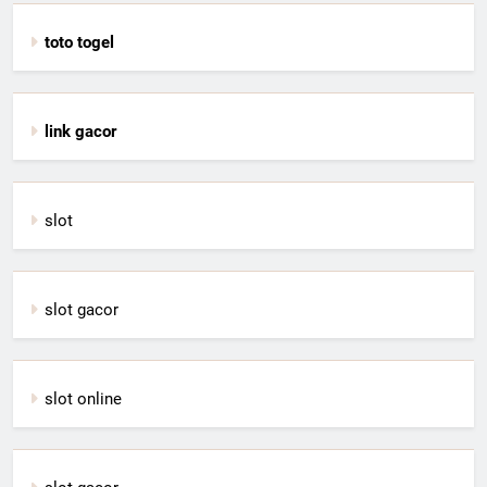
toto togel
link gacor
slot
slot gacor
slot online