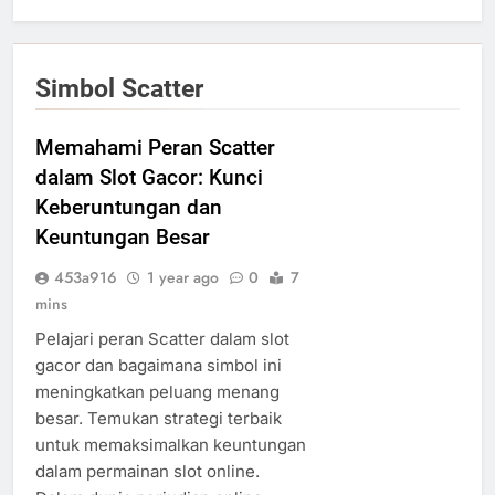
Simbol Scatter
Memahami Peran Scatter
dalam Slot Gacor: Kunci
Keberuntungan dan
Keuntungan Besar
453a916
1 year ago
0
7
mins
Pelajari peran Scatter dalam slot
gacor dan bagaimana simbol ini
meningkatkan peluang menang
besar. Temukan strategi terbaik
untuk memaksimalkan keuntungan
dalam permainan slot online.