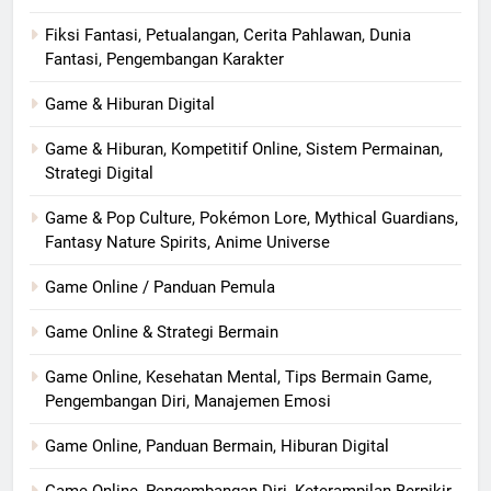
Fiksi Fantasi, Petualangan, Cerita Pahlawan, Dunia
Fantasi, Pengembangan Karakter
Game & Hiburan Digital
Game & Hiburan, Kompetitif Online, Sistem Permainan,
Strategi Digital
Game & Pop Culture, Pokémon Lore, Mythical Guardians,
Fantasy Nature Spirits, Anime Universe
Game Online / Panduan Pemula
Game Online & Strategi Bermain
Game Online, Kesehatan Mental, Tips Bermain Game,
Pengembangan Diri, Manajemen Emosi
Game Online, Panduan Bermain, Hiburan Digital