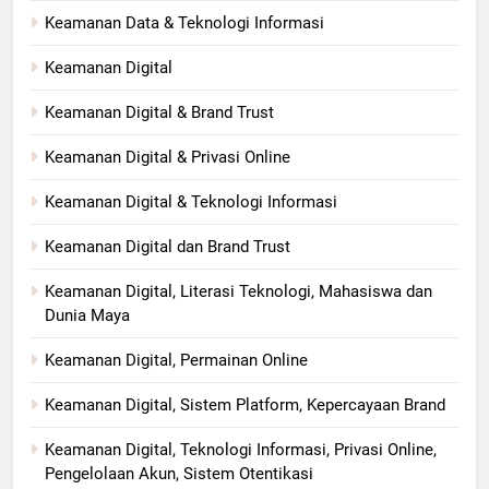
Keamanan Data & Teknologi Informasi
Keamanan Digital
Keamanan Digital & Brand Trust
Keamanan Digital & Privasi Online
Keamanan Digital & Teknologi Informasi
Keamanan Digital dan Brand Trust
Keamanan Digital, Literasi Teknologi, Mahasiswa dan
Dunia Maya
Keamanan Digital, Permainan Online
Keamanan Digital, Sistem Platform, Kepercayaan Brand
Keamanan Digital, Teknologi Informasi, Privasi Online,
Pengelolaan Akun, Sistem Otentikasi