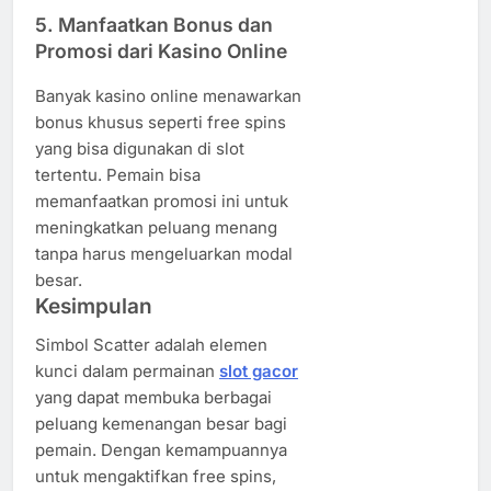
5. Manfaatkan Bonus dan
Promosi dari Kasino Online
Banyak kasino online menawarkan
bonus khusus seperti free spins
yang bisa digunakan di slot
tertentu. Pemain bisa
memanfaatkan promosi ini untuk
meningkatkan peluang menang
tanpa harus mengeluarkan modal
besar.
Kesimpulan
Simbol Scatter adalah elemen
kunci dalam permainan
slot gacor
yang dapat membuka berbagai
peluang kemenangan besar bagi
pemain. Dengan kemampuannya
untuk mengaktifkan free spins,