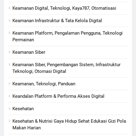
Keamanan Digital, Teknologi, Kaya787, Otomatisasi
Keamanan Infrastruktur & Tata Kelola Digital
Keamanan Platform, Pengalaman Pengguna, Teknologi
Permainan
Keamanan Siber
Keamanan Siber, Pengembangan Sistem, Infrastruktur
Teknologi, Otomasi Digital
Keamanan, Teknologi, Panduan
Keandalan Platform & Performa Akses Digital
Kesehatan
Kesehatan & Nutrisi Gaya Hidup Sehat Edukasi Gizi Pola
Makan Harian