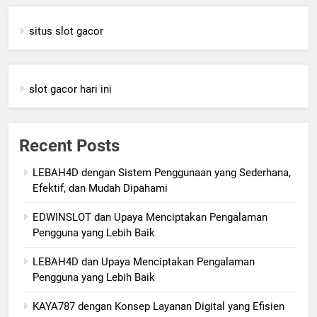
situs slot gacor
slot gacor hari ini
Recent Posts
LEBAH4D dengan Sistem Penggunaan yang Sederhana,
Efektif, dan Mudah Dipahami
EDWINSLOT dan Upaya Menciptakan Pengalaman
Pengguna yang Lebih Baik
LEBAH4D dan Upaya Menciptakan Pengalaman
Pengguna yang Lebih Baik
KAYA787 dengan Konsep Layanan Digital yang Efisien