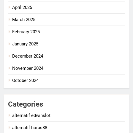
April 2025
March 2025
February 2025
January 2025
December 2024
November 2024
October 2024
Categories
alternatif edwinslot
alternatif horas88