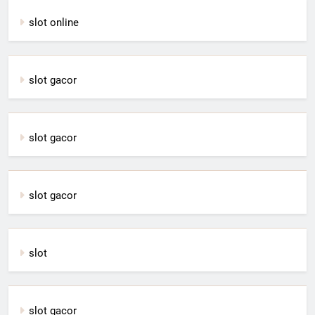
slot online
slot gacor
slot gacor
slot gacor
slot
slot gacor