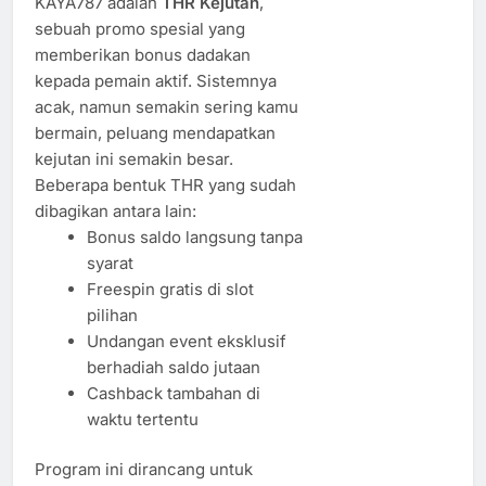
KAYA787 adalah
THR Kejutan
,
sebuah promo spesial yang
memberikan bonus dadakan
kepada pemain aktif. Sistemnya
acak, namun semakin sering kamu
bermain, peluang mendapatkan
kejutan ini semakin besar.
Beberapa bentuk THR yang sudah
dibagikan antara lain:
Bonus saldo langsung tanpa
syarat
Freespin gratis di slot
pilihan
Undangan event eksklusif
berhadiah saldo jutaan
Cashback tambahan di
waktu tertentu
Program ini dirancang untuk