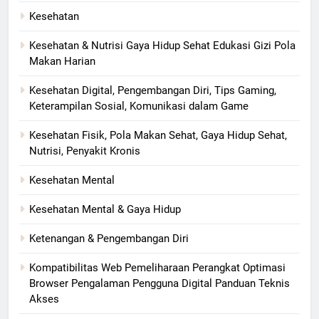
Kesehatan
Kesehatan & Nutrisi Gaya Hidup Sehat Edukasi Gizi Pola
Makan Harian
Kesehatan Digital, Pengembangan Diri, Tips Gaming,
Keterampilan Sosial, Komunikasi dalam Game
Kesehatan Fisik, Pola Makan Sehat, Gaya Hidup Sehat,
Nutrisi, Penyakit Kronis
Kesehatan Mental
Kesehatan Mental & Gaya Hidup
Ketenangan & Pengembangan Diri
Kompatibilitas Web Pemeliharaan Perangkat Optimasi
Browser Pengalaman Pengguna Digital Panduan Teknis
Akses