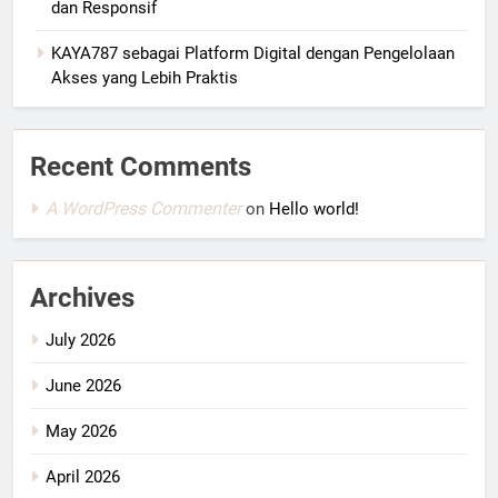
dan Responsif
KAYA787 sebagai Platform Digital dengan Pengelolaan
Akses yang Lebih Praktis
Recent Comments
A WordPress Commenter
on
Hello world!
Archives
July 2026
June 2026
May 2026
April 2026