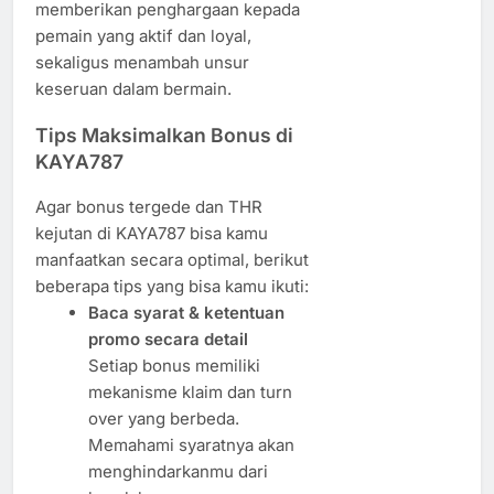
memberikan penghargaan kepada
pemain yang aktif dan loyal,
sekaligus menambah unsur
keseruan dalam bermain.
Tips Maksimalkan Bonus di
KAYA787
Agar bonus tergede dan THR
kejutan di KAYA787 bisa kamu
manfaatkan secara optimal, berikut
beberapa tips yang bisa kamu ikuti:
Baca syarat & ketentuan
promo secara detail
Setiap bonus memiliki
mekanisme klaim dan turn
over yang berbeda.
Memahami syaratnya akan
menghindarkanmu dari