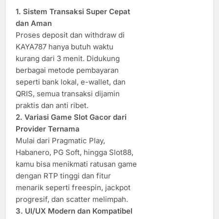
1. Sistem Transaksi Super Cepat
dan Aman
Proses deposit dan withdraw di
KAYA787 hanya butuh waktu
kurang dari 3 menit. Didukung
berbagai metode pembayaran
seperti bank lokal, e-wallet, dan
QRIS, semua transaksi dijamin
praktis dan anti ribet.
2. Variasi Game Slot Gacor dari
Provider Ternama
Mulai dari Pragmatic Play,
Habanero, PG Soft, hingga Slot88,
kamu bisa menikmati ratusan game
dengan RTP tinggi dan fitur
menarik seperti freespin, jackpot
progresif, dan scatter melimpah.
3. UI/UX Modern dan Kompatibel