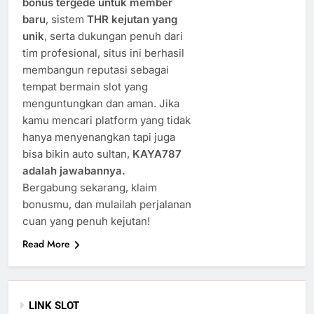
bonus tergede untuk member
baru
, sistem
THR kejutan yang
unik
, serta dukungan penuh dari
tim profesional, situs ini berhasil
membangun reputasi sebagai
tempat bermain slot yang
menguntungkan dan aman. Jika
kamu mencari platform yang tidak
hanya menyenangkan tapi juga
bisa bikin auto sultan,
KAYA787
adalah jawabannya.
Bergabung sekarang, klaim
bonusmu, dan mulailah perjalanan
cuan yang penuh kejutan!
Read More
LINK SLOT