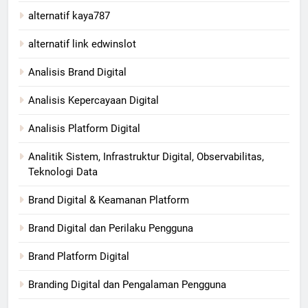
alternatif kaya787
alternatif link edwinslot
Analisis Brand Digital
Analisis Kepercayaan Digital
Analisis Platform Digital
Analitik Sistem, Infrastruktur Digital, Observabilitas,
Teknologi Data
Brand Digital & Keamanan Platform
Brand Digital dan Perilaku Pengguna
Brand Platform Digital
Branding Digital dan Pengalaman Pengguna