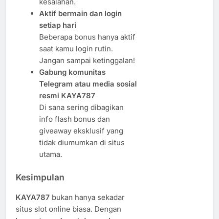
kesalahan.
Aktif bermain dan login
setiap hari
Beberapa bonus hanya aktif
saat kamu login rutin.
Jangan sampai ketinggalan!
Gabung komunitas
Telegram atau media sosial
resmi KAYA787
Di sana sering dibagikan
info flash bonus dan
giveaway eksklusif yang
tidak diumumkan di situs
utama.
Kesimpulan
KAYA787
bukan hanya sekadar
situs slot online biasa. Dengan