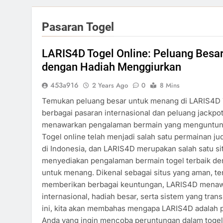
Pasaran Togel
LARIS4D Togel Online: Peluang Besa
dengan Hadiah Menggiurkan
453a916
2 Years Ago
0
8 Mins
Temukan peluang besar untuk menang di LARIS4D 
berbagai pasaran internasional dan peluang jackpot 
menawarkan pengalaman bermain yang menguntun
Togel online telah menjadi salah satu permainan ju
di Indonesia, dan LARIS4D merupakan salah satu si
menyediakan pengalaman bermain togel terbaik de
untuk menang. Dikenal sebagai situs yang aman, te
memberikan berbagai keuntungan, LARIS4D menaw
internasional, hadiah besar, serta sistem yang trans
ini, kita akan membahas mengapa LARIS4D adalah pi
Anda yang ingin mencoba peruntungan dalam togel