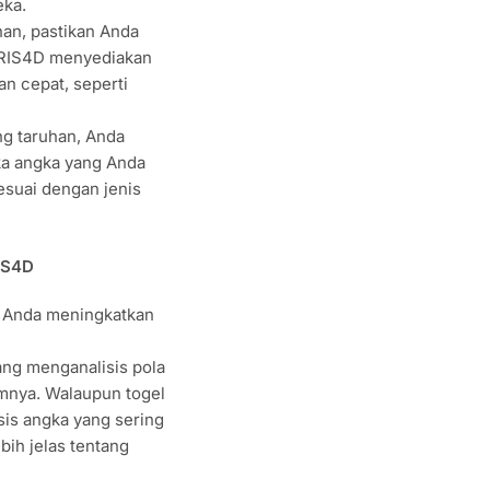
eka.
n, pastikan Anda
ARIS4D menyediakan
n cepat, seperti
g taruhan, Anda
ka angka yang Anda
esuai dengan jenis
IS4D
u Anda meningkatkan
ng menganalisis pola
mnya. Walaupun togel
is angka yang sering
ih jelas tentang