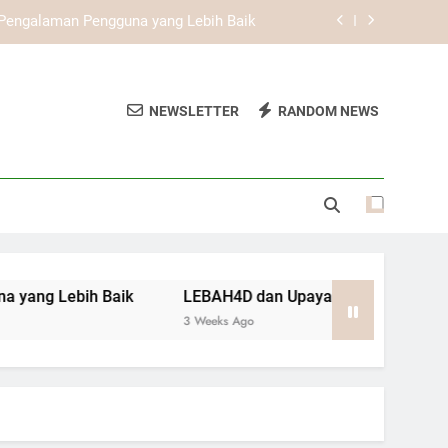
engalaman Pengguna yang Lebih Baik
engalaman Pengguna yang Lebih Baik
n Digital yang Efisien dan Responsif
NEWSLETTER
RANDOM NEWS
erhana, Efektif, dan Mudah Dipahami
an Video Berkualitas Sinematik Untuk Kenangan Anda.
engalaman Pengguna yang Lebih Baik
engalaman Pengguna yang Lebih Baik
n Digital yang Efisien dan Responsif
h Baik
LEBAH4D dan Upaya Menciptakan Pengalaman Pe
3 Weeks Ago