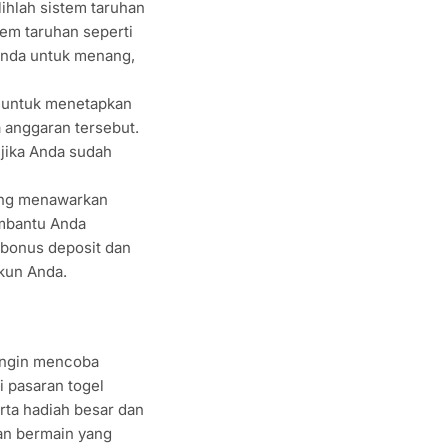
lihlah sistem taruhan
em taruhan seperti
Anda untuk menang,
 untuk menetapkan
 anggaran tersebut.
 jika Anda sudah
ng menawarkan
mbantu Anda
bonus deposit dan
kun Anda.
 ingin mencoba
i pasaran togel
erta hadiah besar dan
an bermain yang