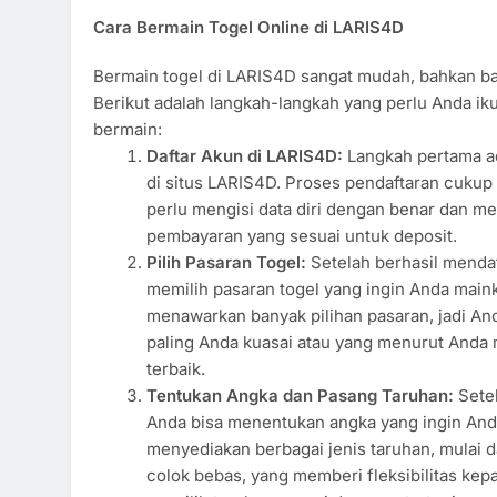
Cara Bermain Togel Online di LARIS4D
Bermain togel di LARIS4D sangat mudah, bahkan ba
Berikut adalah langkah-langkah yang perlu Anda iku
bermain:
Daftar Akun di LARIS4D:
Langkah pertama a
di situs LARIS4D. Proses pendaftaran cuku
perlu mengisi data diri dengan benar dan m
pembayaran yang sesuai untuk deposit.
Pilih Pasaran Togel:
Setelah berhasil mendaf
memilih pasaran togel yang ingin Anda mai
menawarkan banyak pilihan pasaran, jadi An
paling Anda kuasai atau yang menurut Anda
terbaik.
Tentukan Angka dan Pasang Taruhan:
Setel
Anda bisa menentukan angka yang ingin An
menyediakan berbagai jenis taruhan, mulai da
colok bebas, yang memberi fleksibilitas ke