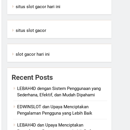
situs slot gacor hari ini
situs slot gacor
slot gacor hari ini
Recent Posts
LEBAH4D dengan Sistem Penggunaan yang
Sederhana, Efektif, dan Mudah Dipahami
EDWINSLOT dan Upaya Menciptakan
Pengalaman Pengguna yang Lebih Baik
LEBAH4D dan Upaya Menciptakan