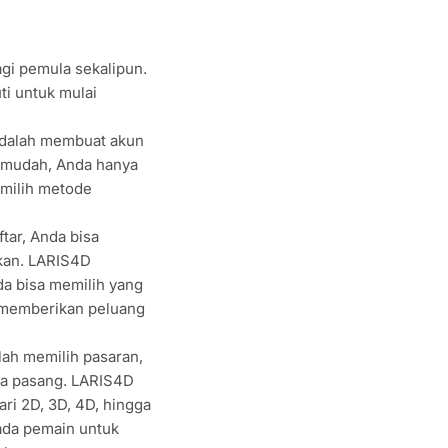
gi pemula sekalipun.
ti untuk mulai
dalah membuat akun
p mudah, Anda hanya
emilih metode
tar, Anda bisa
nkan. LARIS4D
da bisa memilih yang
 memberikan peluang
ah memilih pasaran,
da pasang. LARIS4D
ri 2D, 3D, 4D, hingga
pada pemain untuk