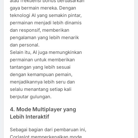
atau frekuensi bonus berdasarkan
gaya bermain mereka. Dengan
teknologi AI yang semakin pintar,
permainan menjadi lebih dinamis
dan responsif, memberikan
pengalaman yang lebih menarik
dan personal.
Selain itu, AI juga memungkinkan
permainan untuk memberikan
tantangan yang lebih sesuai
dengan kemampuan pemain,
menjadikannya lebih seru dan
selalu menantang setiap kali
berputar gulungan.
4.
Mode Multiplayer yang
Lebih Interaktif
Sebagai bagian dari pembaruan ini,
Corlaslot memperkenalkan mode