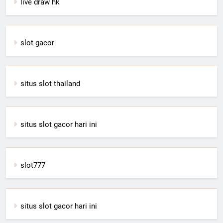
live draw hk
slot gacor
situs slot thailand
situs slot gacor hari ini
slot777
situs slot gacor hari ini