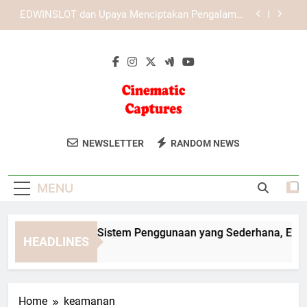
Skip
LEBAH4D dan Upaya Menciptakan Pengalaman
to
Pengguna yang Lebih Baik
content
KAYA787 dengan Konsep Layanan Digital yang
Efisien dan Responsif
LEBAH4D dengan Sistem Penggunaan yang
Sederhana, Efektif, dan Mudah Dipahami
EDWINSLOT dan Upaya Menciptakan Pengalaman
Pengguna yang Lebih Baik
Cinematic
Abadikan Momen Istimewa Anda
LEBAH4D dan Upaya Menciptakan Pengalaman
NEWSLETTER
RANDOM NEWS
Pengguna yang Lebih Baik
Captures
Dengan Cinematic Captures. Fotografi
KAYA787 dengan Konsep Layanan Digital yang
Dan Video Berkualitas Sinematik Untuk
Efisien dan Responsif
MENU
Kenangan Anda.
BAH4D dengan Sistem Penggunaan yang Sederhana, Efektif,
HEADLINES
Weeks Ago
Home
keamanan