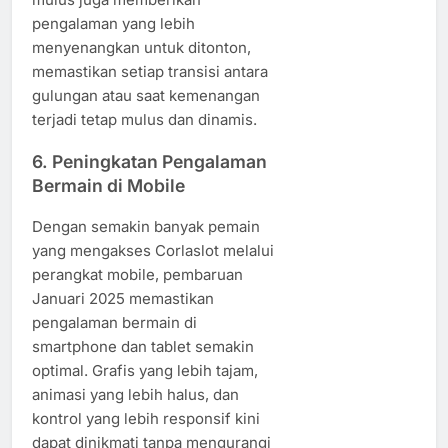
pengalaman yang lebih
menyenangkan untuk ditonton,
memastikan setiap transisi antara
gulungan atau saat kemenangan
terjadi tetap mulus dan dinamis.
6.
Peningkatan Pengalaman
Bermain di Mobile
Dengan semakin banyak pemain
yang mengakses Corlaslot melalui
perangkat mobile, pembaruan
Januari 2025 memastikan
pengalaman bermain di
smartphone dan tablet semakin
optimal. Grafis yang lebih tajam,
animasi yang lebih halus, dan
kontrol yang lebih responsif kini
dapat dinikmati tanpa mengurangi