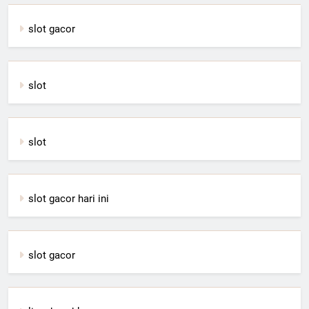
slot gacor
slot
slot
slot gacor hari ini
slot gacor