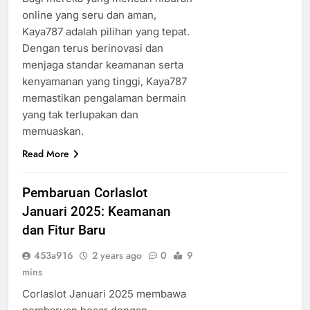
online yang seru dan aman,
Kaya787 adalah pilihan yang tepat.
Dengan terus berinovasi dan
menjaga standar keamanan serta
kenyamanan yang tinggi, Kaya787
memastikan pengalaman bermain
yang tak terlupakan dan
memuaskan.
Read More
Pembaruan Corlaslot
Januari 2025: Keamanan
dan Fitur Baru
453a916
2 years ago
0
9
mins
Corlaslot Januari 2025 membawa