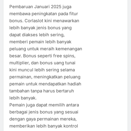
Pembaruan Januari 2025 juga
membawa peningkatan pada fitur
bonus. Corlaslot kini menawarkan
lebih banyak jenis bonus yang
dapat diakses lebih sering,
memberi pemain lebih banyak
peluang untuk meraih kemenangan
besar. Bonus seperti free spins,
multiplier, dan bonus uang tunai
kini muncul lebih sering selama
permainan, meningkatkan peluang
pemain untuk mendapatkan hadiah
tambahan tanpa harus bertaruh
lebih banyak.
Pemain juga dapat memilih antara
berbagai jenis bonus yang sesuai
dengan gaya permainan mereka,
memberikan lebih banyak kontrol