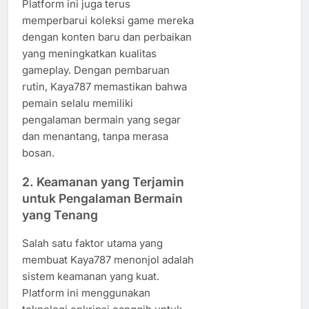
Platform ini juga terus
memperbarui koleksi game mereka
dengan konten baru dan perbaikan
yang meningkatkan kualitas
gameplay. Dengan pembaruan
rutin, Kaya787 memastikan bahwa
pemain selalu memiliki
pengalaman bermain yang segar
dan menantang, tanpa merasa
bosan.
2. Keamanan yang Terjamin
untuk Pengalaman Bermain
yang Tenang
Salah satu faktor utama yang
membuat Kaya787 menonjol adalah
sistem keamanan yang kuat.
Platform ini menggunakan