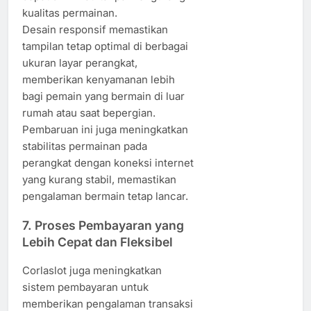
kualitas permainan.
Desain responsif memastikan
tampilan tetap optimal di berbagai
ukuran layar perangkat,
memberikan kenyamanan lebih
bagi pemain yang bermain di luar
rumah atau saat bepergian.
Pembaruan ini juga meningkatkan
stabilitas permainan pada
perangkat dengan koneksi internet
yang kurang stabil, memastikan
pengalaman bermain tetap lancar.
7.
Proses Pembayaran yang
Lebih Cepat dan Fleksibel
Corlaslot juga meningkatkan
sistem pembayaran untuk
memberikan pengalaman transaksi