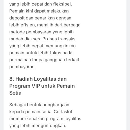
yang lebih cepat dan fleksibel.
Pemain kini dapat melakukan
deposit dan penarikan dengan
lebih efisien, memilih dari berbagai
metode pembayaran yang lebih
mudah diakses. Proses transaksi
yang lebih cepat memungkinkan
pemain untuk lebih fokus pada
permainan tanpa gangguan terkait
pembayaran.
8.
Hadiah Loyalitas dan
Program VIP untuk Pemain
Setia
Sebagai bentuk penghargaan
kepada pemain setia, Corlaslot
memperkenalkan program loyalitas
yang lebih menguntungkan.