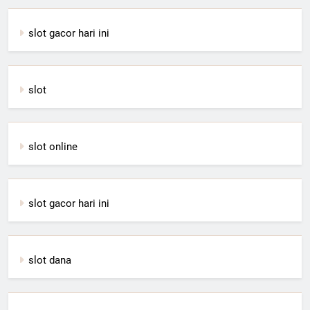
slot gacor hari ini
slot
slot online
slot gacor hari ini
slot dana