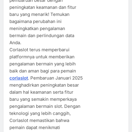
pembaruan besar dengan
peningkatan keamanan dan fitur
baru yang menarik! Temukan
bagaimana perubahan ini
meningkatkan pengalaman
bermain dan perlindungan data
Anda.
Corlaslot terus memperbarui
platformnya untuk memberikan
pengalaman bermain yang lebih
baik dan aman bagi para pemain
corlaslot
. Pembaruan Januari 2025
menghadirkan peningkatan besar
dalam hal keamanan serta fitur
baru yang semakin memperkaya
pengalaman bermain slot. Dengan
teknologi yang lebih canggih,
Corlaslot memastikan bahwa
pemain dapat menikmati