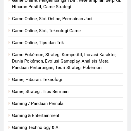
Game Online, Pengembangan Diri, Keterampilan Berpikir,
Hiburan Positif, Game Strategi
Game Online, Slot Online, Permainan Judi
Game Online, Slot, Teknologi Game
Game Online, Tips dan Trik
Game Pokémon, Strategi Kompetitif, Inovasi Karakter,
Dunia Pokémon, Evolusi Gameplay, Analisis Meta,
Panduan Pertarungan, Teori Strategi Pokémon
Game, Hiburan, Teknologi
Game, Strategi, Tips Bermain
Gaming / Panduan Pemula
Gaming & Entertainment
Gaming Technology & AI