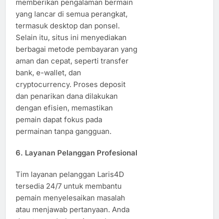
memberikan pengalaman bermain
yang lancar di semua perangkat,
termasuk desktop dan ponsel.
Selain itu, situs ini menyediakan
berbagai metode pembayaran yang
aman dan cepat, seperti transfer
bank, e-wallet, dan
cryptocurrency. Proses deposit
dan penarikan dana dilakukan
dengan efisien, memastikan
pemain dapat fokus pada
permainan tanpa gangguan.
6. Layanan Pelanggan Profesional
Tim layanan pelanggan Laris4D
tersedia 24/7 untuk membantu
pemain menyelesaikan masalah
atau menjawab pertanyaan. Anda