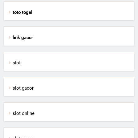
toto togel
link gacor
slot
slot gacor
slot online