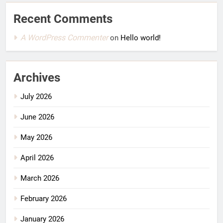
Recent Comments
A WordPress Commenter
on
Hello world!
Archives
July 2026
June 2026
May 2026
April 2026
March 2026
February 2026
January 2026