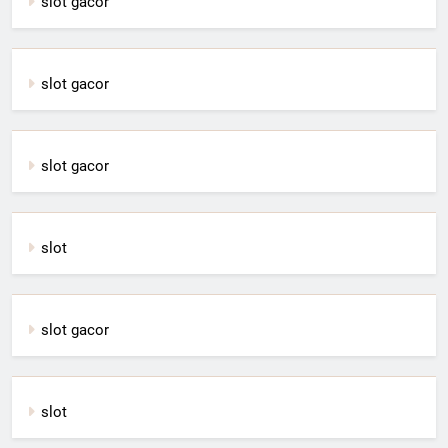
slot gacor
slot gacor
slot gacor
slot
slot gacor
slot