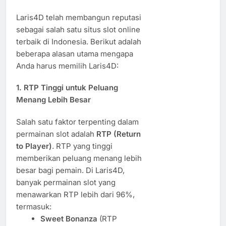
Laris4D telah membangun reputasi
sebagai salah satu situs slot online
terbaik di Indonesia. Berikut adalah
beberapa alasan utama mengapa
Anda harus memilih Laris4D:
1. RTP Tinggi untuk Peluang
Menang Lebih Besar
Salah satu faktor terpenting dalam
permainan slot adalah
RTP (Return
to Player)
. RTP yang tinggi
memberikan peluang menang lebih
besar bagi pemain. Di Laris4D,
banyak permainan slot yang
menawarkan RTP lebih dari 96%,
termasuk:
Sweet Bonanza
(RTP