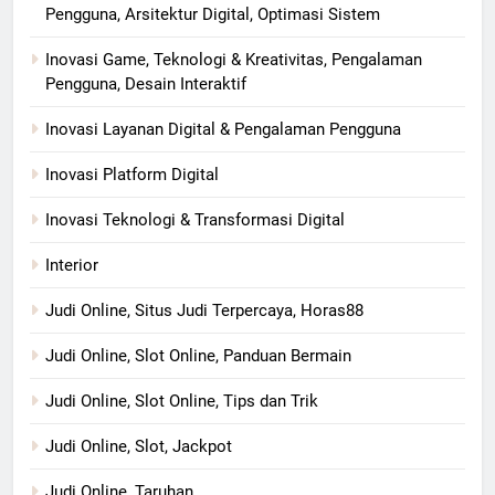
Pengguna, Arsitektur Digital, Optimasi Sistem
Inovasi Game, Teknologi & Kreativitas, Pengalaman
Pengguna, Desain Interaktif
Inovasi Layanan Digital & Pengalaman Pengguna
Inovasi Platform Digital
Inovasi Teknologi & Transformasi Digital
Interior
Judi Online, Situs Judi Terpercaya, Horas88
Judi Online, Slot Online, Panduan Bermain
Judi Online, Slot Online, Tips dan Trik
Judi Online, Slot, Jackpot
Judi Online, Taruhan