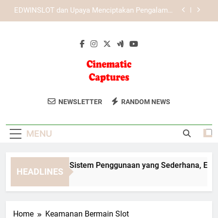
Skip
LEBAH4D dan Upaya Menciptakan Pengalaman
to
Pengguna yang Lebih Baik
content
KAYA787 dengan Konsep Layanan Digital yang
Efisien dan Responsif
LEBAH4D dengan Sistem Penggunaan yang
Sederhana, Efektif, dan Mudah Dipahami
EDWINSLOT dan Upaya Menciptakan Pengalaman
Pengguna yang Lebih Baik
Cinematic
Abadikan Momen Istimewa Anda
LEBAH4D dan Upaya Menciptakan Pengalaman
NEWSLETTER
RANDOM NEWS
Pengguna yang Lebih Baik
Captures
Dengan Cinematic Captures. Fotografi
KAYA787 dengan Konsep Layanan Digital yang
Dan Video Berkualitas Sinematik Untuk
Efisien dan Responsif
MENU
Kenangan Anda.
BAH4D dengan Sistem Penggunaan yang Sederhana, Efektif,
HEADLINES
Weeks Ago
Home
Keamanan Bermain Slot