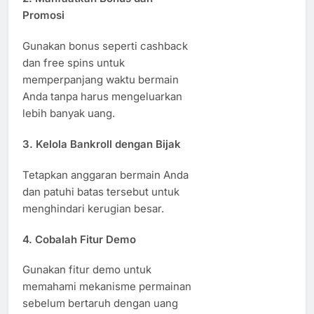
Promosi
Gunakan bonus seperti cashback
dan free spins untuk
memperpanjang waktu bermain
Anda tanpa harus mengeluarkan
lebih banyak uang.
3. Kelola Bankroll dengan Bijak
Tetapkan anggaran bermain Anda
dan patuhi batas tersebut untuk
menghindari kerugian besar.
4. Cobalah Fitur Demo
Gunakan fitur demo untuk
memahami mekanisme permainan
sebelum bertaruh dengan uang