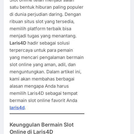
satu bentuk hiburan paling populer
di dunia perjudian daring. Dengan
ribuan situs slot yang tersedia,
memilih platform terbaik bisa
menjadi tugas yang menantang.
Laris4D
hadir sebagai solusi
terpercaya untuk para pemain
yang mencari pengalaman bermain
slot online yang aman, adil, dan
menguntungkan. Dalam artikel ini,
kami akan membahas berbagai
alasan mengapa Anda harus
memilih Laris4D sebagai tempat
bermain slot online favorit Anda
laris4d
.
Keunggulan Bermain Slot
Online di Laris4D