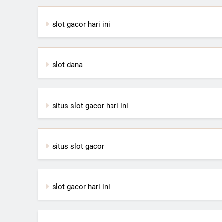
slot gacor hari ini
slot dana
situs slot gacor hari ini
situs slot gacor
slot gacor hari ini