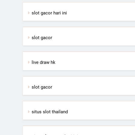
slot gacor hari ini
slot gacor
live draw hk
slot gacor
situs slot thailand