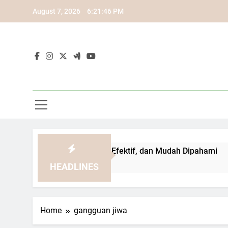
Skip
August 7, 2026
6:21:47 PM
to
content
Cin
Abadikan 
yang Sederhana, Efektif, dan Mudah Dipahami
EDWINS
3 Weeks 
HEADLINES
Home
gangguan jiwa