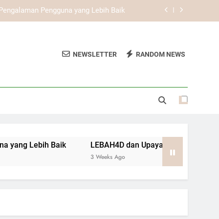
engalaman Pengguna yang Lebih Baik
engalaman Pengguna yang Lebih Baik
n Digital yang Efisien dan Responsif
NEWSLETTER
RANDOM NEWS
erhana, Efektif, dan Mudah Dipahami
an Video Berkualitas Sinematik Untuk Kenangan Anda.
engalaman Pengguna yang Lebih Baik
engalaman Pengguna yang Lebih Baik
n Digital yang Efisien dan Responsif
ih Baik
LEBAH4D dan Upaya Menciptakan Pengalaman P
3 Weeks Ago