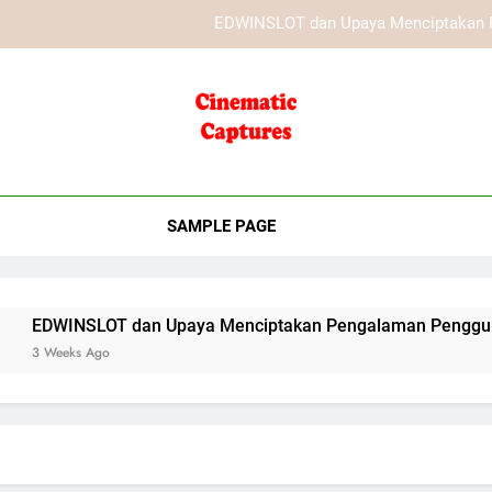
EDWINSLOT dan Upaya Menciptakan P
LEBAH4D dan Upaya Menciptakan P
KAYA787 dengan Konsep Layana
ematic Captures
LEBAH4D dengan Sistem Penggunaan yang Sed
Momen Istimewa Anda Dengan Cinematic Captures. Fotografi D
EDWINSLOT dan Upaya Menciptakan P
SAMPLE PAGE
LEBAH4D dan Upaya Menciptakan P
KAYA787 dengan Konsep Layana
LOT dan Upaya Menciptakan Pengalaman Pengguna yang Leb
Ago