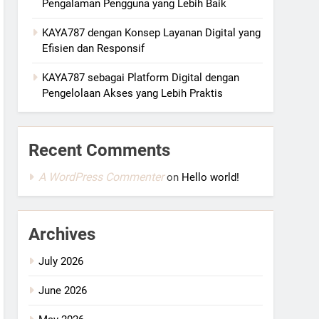
Pengalaman Pengguna yang Lebih Baik
KAYA787 dengan Konsep Layanan Digital yang
Efisien dan Responsif
KAYA787 sebagai Platform Digital dengan
Pengelolaan Akses yang Lebih Praktis
Recent Comments
A WordPress Commenter
on
Hello world!
Archives
July 2026
June 2026