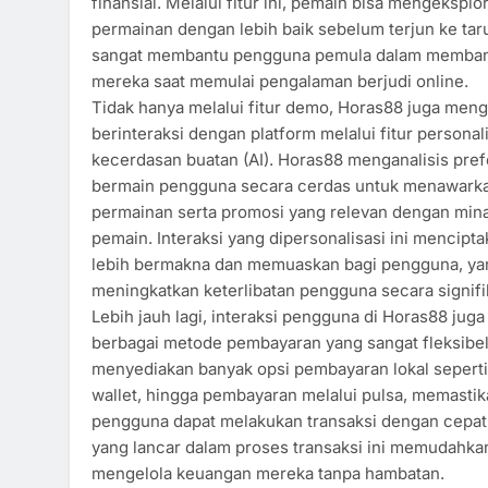
finansial. Melalui fitur ini, pemain bisa mengeksp
permainan dengan lebih baik sebelum terjun ke taruh
sangat membantu pengguna pemula dalam membang
mereka saat memulai pengalaman berjudi online.
Tidak hanya melalui fitur demo, Horas88 juga me
berinteraksi dengan platform melalui fitur personal
kecerdasan buatan (AI). Horas88 menganalisis pref
bermain pengguna secara cerdas untuk menawark
permainan serta promosi yang relevan dengan min
pemain. Interaksi yang dipersonalisasi ini mencip
lebih bermakna dan memuaskan bagi pengguna, ya
meningkatkan keterlibatan pengguna secara signifi
Lebih jauh lagi, interaksi pengguna di Horas88 jug
berbagai metode pembayaran yang sangat fleksibel.
menyediakan banyak opsi pembayaran lokal seperti 
wallet, hingga pembayaran melalui pulsa, memasti
pengguna dapat melakukan transaksi dengan cepat 
yang lancar dalam proses transaksi ini memudahk
mengelola keuangan mereka tanpa hambatan.