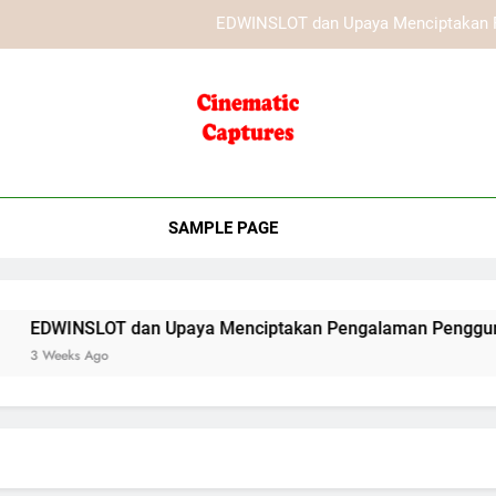
EDWINSLOT dan Upaya Menciptakan P
LEBAH4D dan Upaya Menciptakan P
KAYA787 dengan Konsep Layana
ematic Captures
LEBAH4D dengan Sistem Penggunaan yang Sed
Momen Istimewa Anda Dengan Cinematic Captures. Fotografi D
EDWINSLOT dan Upaya Menciptakan P
SAMPLE PAGE
LEBAH4D dan Upaya Menciptakan P
KAYA787 dengan Konsep Layana
OT dan Upaya Menciptakan Pengalaman Pengguna yang Lebi
go