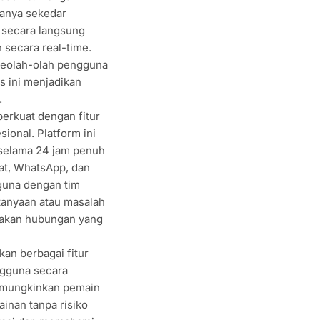
hanya sekedar
i secara langsung
 secara real-time.
 seolah-olah pengguna
is ini menjadikan
.
perkuat dengan fitur
ional. Platform ini
 selama 24 jam penuh
hat, WhatsApp, dan
gguna dengan tim
tanyaan atau masalah
takan hubungan yang
an berbagai fitur
ngguna secara
memungkinkan pemain
inan tanpa risiko