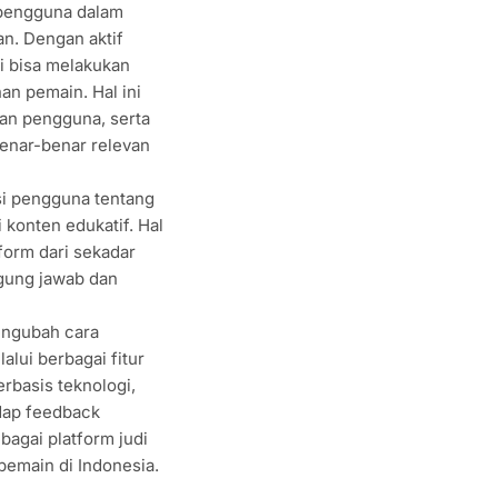
 pengguna dalam
n. Dengan aktif
i bisa melakukan
an pemain. Hal ini
an pengguna, serta
enar-benar relevan
si pengguna tentang
 konten edukatif. Hal
form dari sekadar
gung jawab dan
engubah cara
alui berbagai fitur
erbasis teknologi,
adap feedback
agai platform judi
 pemain di Indonesia.