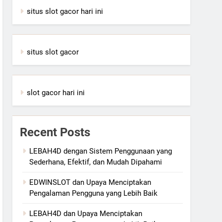
situs slot gacor hari ini
situs slot gacor
slot gacor hari ini
Recent Posts
LEBAH4D dengan Sistem Penggunaan yang
Sederhana, Efektif, dan Mudah Dipahami
EDWINSLOT dan Upaya Menciptakan
Pengalaman Pengguna yang Lebih Baik
LEBAH4D dan Upaya Menciptakan