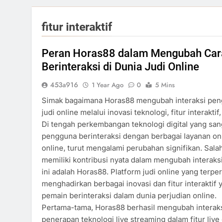
fitur interaktif
Peran Horas88 dalam Mengubah Car
Berinteraksi di Dunia Judi Online
453a916
1 Year Ago
0
5 Mins
Simak bagaimana Horas88 mengubah interaksi pen
judi online melalui inovasi teknologi, fitur interakti
Di tengah perkembangan teknologi digital yang san
pengguna berinteraksi dengan berbagai layanan onl
online, turut mengalami perubahan signifikan. Sala
memiliki kontribusi nyata dalam mengubah interaks
ini adalah Horas88. Platform judi online yang terper
menghadirkan berbagai inovasi dan fitur interakti
pemain berinteraksi dalam dunia perjudian online.
Pertama-tama, Horas88 berhasil mengubah interak
penerapan teknologi live streaming dalam fitur liv