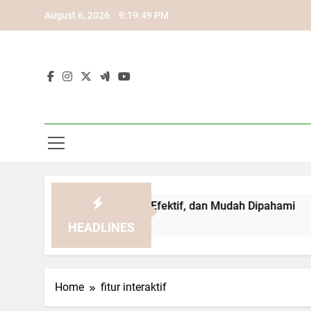
Skip
August 6, 2026
9:19:50 PM
to
content
Cin
Abadikan 
ang Sederhana, Efektif, dan Mudah Dipahami
EDWINSL
3 Weeks A
HEADLINES
Home
fitur interaktif