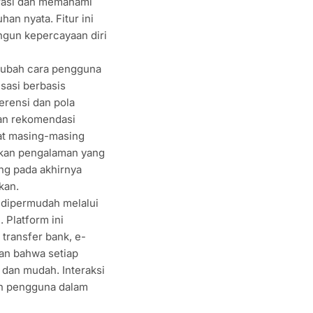
lorasi dan memahami
an nyata. Fitur ini
un kepercayaan diri
ngubah cara pengguna
isasi berbasis
erensi dan pola
an rekomendasi
at masing-masing
takan pengalaman yang
ng pada akhirnya
kan.
a dipermudah melalui
 Platform ini
transfer bank, e-
kan bahwa setiap
dan mudah. Interaksi
an pengguna dalam