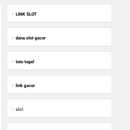
LINK SLOT
dana slot gacor
toto togel
link gacor
slot