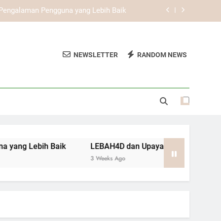
engalaman Pengguna yang Lebih Baik
engalaman Pengguna yang Lebih Baik
n Digital yang Efisien dan Responsif
NEWSLETTER
RANDOM NEWS
erhana, Efektif, dan Mudah Dipahami
an Video Berkualitas Sinematik Untuk Kenangan Anda.
engalaman Pengguna yang Lebih Baik
engalaman Pengguna yang Lebih Baik
n Digital yang Efisien dan Responsif
h Baik
LEBAH4D dan Upaya Menciptakan Pengalaman P
3 Weeks Ago