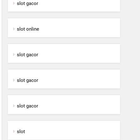
slot gacor
slot online
slot gacor
slot gacor
slot gacor
slot