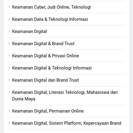
Keamanan Cyber, Judi Online, Teknologi
Keamanan Data & Teknologi Informasi
Keamanan Digital
Keamanan Digital & Brand Trust
Keamanan Digital & Privasi Online
Keamanan Digital & Teknologi Informasi
Keamanan Digital dan Brand Trust
Keamanan Digital, Literasi Teknologi, Mahasiswa dan
Dunia Maya
Keamanan Digital, Permainan Online
Keamanan Digital, Sistem Platform, Kepercayaan Brand