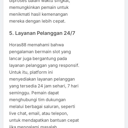
diproses dalam waktu singkat,
memungkinkan pemain untuk
menikmati hasil kemenangan
mereka dengan lebih cepat.
5. Layanan Pelanggan 24/7
Horas88 memahami bahwa
pengalaman bermain slot yang
lancar juga bergantung pada
layanan pelanggan yang responsif.
Untuk itu, platform ini
menyediakan layanan pelanggan
yang tersedia 24 jam sehari, 7 hari
seminggu. Pemain dapat
menghubungi tim dukungan
melalui berbagai saluran, seperti
live chat, email, atau telepon,
untuk mendapatkan bantuan cepat
jika mengalami masalah.