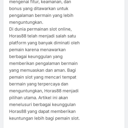
mengenai fitur, keamanan, dan
bonus yang ditawarkan untuk
pengalaman bermain yang lebih
menguntungkan.
Di dunia permainan slot online,
Horas88 telah menjadi salah satu
platform yang banyak diminati oleh
pemain karena menawarkan
berbagai keunggulan yang
memberikan pengalaman bermain
yang memuaskan dan aman. Bagi
pemain slot yang mencari tempat
bermain yang terpercaya dan
menguntungkan, Horas88 menjadi
pilihan utama. Artikel ini akan
menelusuri berbagai keunggulan
Horas88 yang dapat memberikan
keuntungan lebih bagi pemain slot.