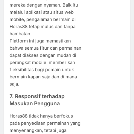
mereka dengan nyaman. Baik itu
melalui aplikasi atau situs web
mobile, pengalaman bermain di
Horas88 tetap mulus dan tanpa
hambatan.
Platform ini juga memastikan
bahwa semua fitur dan permainan
dapat diakses dengan mudah di
perangkat mobile, memberikan
fleksibilitas bagi pemain untuk
bermain kapan saja dan di mana
saja.
7. Responsif terhadap
Masukan Pengguna
Horas88 tidak hanya berfokus
pada penyediaan permainan yang
menyenangkan, tetapi juga