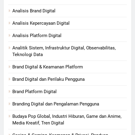
Analisis Brand Digital
Analisis Kepercayaan Digital
Analisis Platform Digital
Analitik Sistem, Infrastruktur Digital, Observabilitas,
Teknologi Data
Brand Digital & Keamanan Platform
Brand Digital dan Perilaku Pengguna
Brand Platform Digital
Branding Digital dan Pengalaman Pengguna
Budaya Pop Global, Industri Hiburan, Game dan Anime,
Media Kreatif, Tren Digital