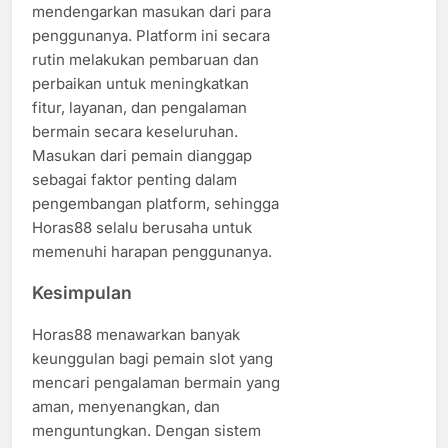
mendengarkan masukan dari para
penggunanya. Platform ini secara
rutin melakukan pembaruan dan
perbaikan untuk meningkatkan
fitur, layanan, dan pengalaman
bermain secara keseluruhan.
Masukan dari pemain dianggap
sebagai faktor penting dalam
pengembangan platform, sehingga
Horas88 selalu berusaha untuk
memenuhi harapan penggunanya.
Kesimpulan
Horas88 menawarkan banyak
keunggulan bagi pemain slot yang
mencari pengalaman bermain yang
aman, menyenangkan, dan
menguntungkan. Dengan sistem