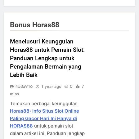
Bonus Horas88
Menelusuri Keunggulan
Horas88 untuk Pemain Slot:
Panduan Lengkap untuk
Pengalaman Bermain yang
Lebih Baik
453a916
1 year ago
0
7
mins
Temukan berbagai keunggulan
Horas88: Info Situs Slot Online
Paling Gacor Hari Ini Hanya di
HORAS88
untuk pemain slot
dalam artikel ini. Panduan lengkap