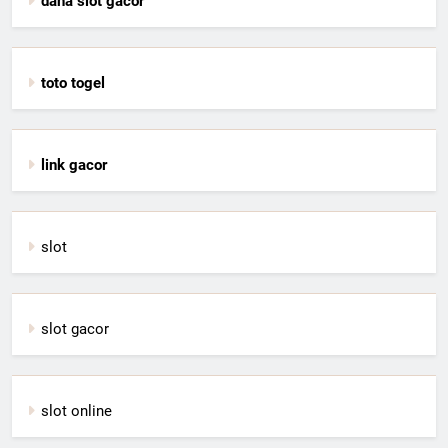
dana slot gacor
toto togel
link gacor
slot
slot gacor
slot online