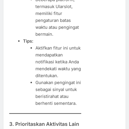
termasuk Ularslot,
memiliki fitur
pengaturan batas
waktu atau pengingat
bermain.
Tips:
Aktifkan fitur ini untuk
mendapatkan
notifikasi ketika Anda
mendekati waktu yang
ditentukan.
Gunakan pengingat ini
sebagai sinyal untuk
beristirahat atau
berhenti sementara.
3. Prioritaskan Aktivitas Lain