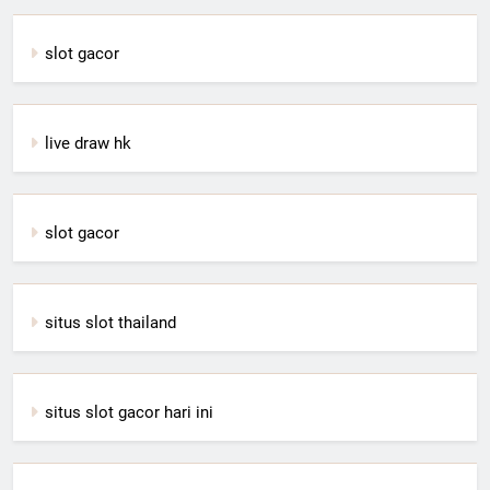
slot gacor
live draw hk
slot gacor
situs slot thailand
situs slot gacor hari ini