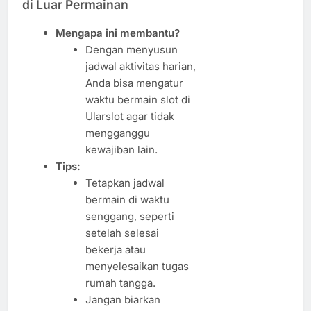
di Luar Permainan
Mengapa ini membantu?
Dengan menyusun
jadwal aktivitas harian,
Anda bisa mengatur
waktu bermain slot di
Ularslot agar tidak
mengganggu
kewajiban lain.
Tips:
Tetapkan jadwal
bermain di waktu
senggang, seperti
setelah selesai
bekerja atau
menyelesaikan tugas
rumah tangga.
Jangan biarkan