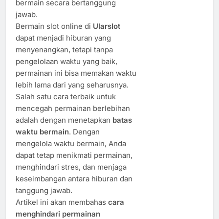
bermain secara bertanggung
jawab.
Bermain slot online di
Ularslot
dapat menjadi hiburan yang
menyenangkan, tetapi tanpa
pengelolaan waktu yang baik,
permainan ini bisa memakan waktu
lebih lama dari yang seharusnya.
Salah satu cara terbaik untuk
mencegah permainan berlebihan
adalah dengan menetapkan
batas
waktu bermain
. Dengan
mengelola waktu bermain, Anda
dapat tetap menikmati permainan,
menghindari stres, dan menjaga
keseimbangan antara hiburan dan
tanggung jawab.
Artikel ini akan membahas
cara
menghindari permainan