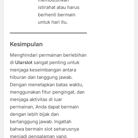
istirahat atau harus
berhenti bermain
untuk hari itu.
Kesimpulan
Menghindari permainan berlebihan
di
Ularslot
sangat penting untuk
menjaga keseimbangan antara
hiburan dan tanggung jawab.
Dengan menetapkan batas waktu,
menggunakan fitur pengingat, dan
menjaga aktivitas di luar
permainan, Anda dapat bermain
dengan lebih bijak dan
bertanggung jawab. Ingatlah
bahwa bermain slot seharusnya
menjadi pengalaman yang