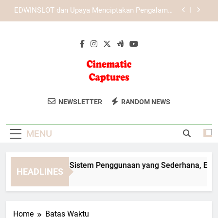
Skip
LEBAH4D dan Upaya Menciptakan Pengalaman
to
Pengguna yang Lebih Baik
content
KAYA787 dengan Konsep Layanan Digital yang
Efisien dan Responsif
LEBAH4D dengan Sistem Penggunaan yang
Sederhana, Efektif, dan Mudah Dipahami
EDWINSLOT dan Upaya Menciptakan Pengalaman
Pengguna yang Lebih Baik
Cinematic
Abadikan Momen Istimewa Anda
LEBAH4D dan Upaya Menciptakan Pengalaman
NEWSLETTER
RANDOM NEWS
Pengguna yang Lebih Baik
Captures
Dengan Cinematic Captures. Fotografi
KAYA787 dengan Konsep Layanan Digital yang
Dan Video Berkualitas Sinematik Untuk
Efisien dan Responsif
MENU
Kenangan Anda.
BAH4D dengan Sistem Penggunaan yang Sederhana, Efektif,
HEADLINES
Weeks Ago
Home
Batas Waktu