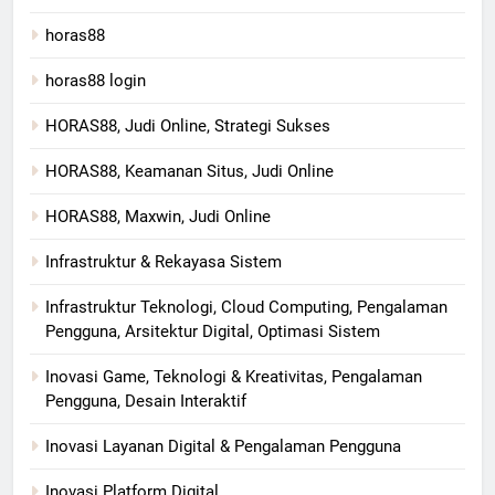
horas88
horas88 login
HORAS88, Judi Online, Strategi Sukses
HORAS88, Keamanan Situs, Judi Online
HORAS88, Maxwin, Judi Online
Infrastruktur & Rekayasa Sistem
Infrastruktur Teknologi, Cloud Computing, Pengalaman
Pengguna, Arsitektur Digital, Optimasi Sistem
Inovasi Game, Teknologi & Kreativitas, Pengalaman
Pengguna, Desain Interaktif
Inovasi Layanan Digital & Pengalaman Pengguna
Inovasi Platform Digital