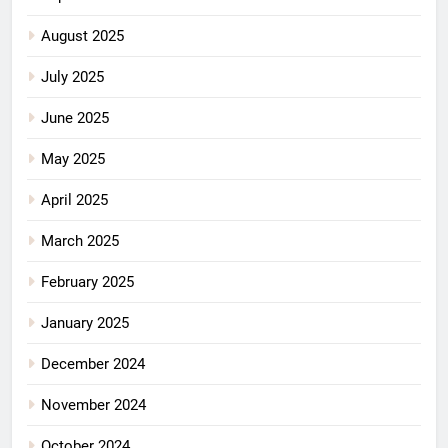
August 2025
July 2025
June 2025
May 2025
April 2025
March 2025
February 2025
January 2025
December 2024
November 2024
October 2024