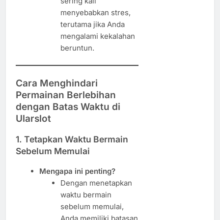
sering kali
menyebabkan stres,
terutama jika Anda
mengalami kekalahan
beruntun.
Cara Menghindari
Permainan Berlebihan
dengan Batas Waktu di
Ularslot
1. Tetapkan Waktu Bermain
Sebelum Memulai
Mengapa ini penting?
Dengan menetapkan
waktu bermain
sebelum memulai,
Anda memiliki batasan