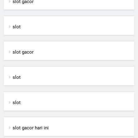
slot gacor
slot
slot gacor
slot
slot
slot gacor hari ini