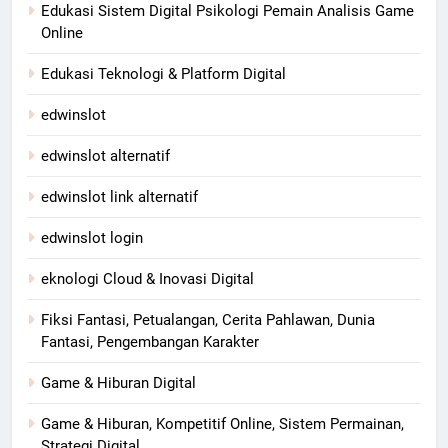
Edukasi Sistem Digital Psikologi Pemain Analisis Game
Online
Edukasi Teknologi & Platform Digital
edwinslot
edwinslot alternatif
edwinslot link alternatif
edwinslot login
eknologi Cloud & Inovasi Digital
Fiksi Fantasi, Petualangan, Cerita Pahlawan, Dunia
Fantasi, Pengembangan Karakter
Game & Hiburan Digital
Game & Hiburan, Kompetitif Online, Sistem Permainan,
Strategi Digital