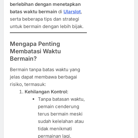
berlebihan dengan menetapkan
batas waktu bermain
di
Ularslot
,
serta beberapa tips dan strategi
untuk bermain dengan lebih bijak.
Mengapa Penting
Membatasi Waktu
Bermain?
Bermain tanpa batas waktu yang
jelas dapat membawa berbagai
risiko, termasuk:
Kehilangan Kontrol:
Tanpa batasan waktu,
pemain cenderung
terus bermain meski
sudah kelelahan atau
tidak menikmati
permainan lagi.