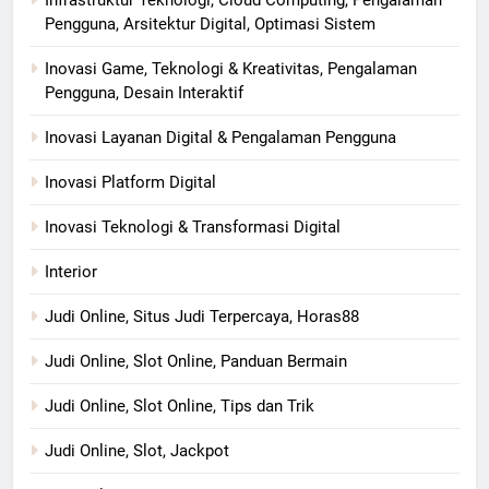
Infrastruktur Teknologi, Cloud Computing, Pengalaman
Pengguna, Arsitektur Digital, Optimasi Sistem
Inovasi Game, Teknologi & Kreativitas, Pengalaman
Pengguna, Desain Interaktif
Inovasi Layanan Digital & Pengalaman Pengguna
Inovasi Platform Digital
Inovasi Teknologi & Transformasi Digital
Interior
Judi Online, Situs Judi Terpercaya, Horas88
Judi Online, Slot Online, Panduan Bermain
Judi Online, Slot Online, Tips dan Trik
Judi Online, Slot, Jackpot