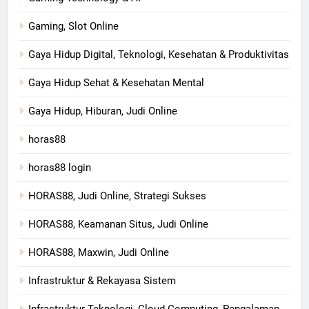
Gaming, Slot Online
Gaya Hidup Digital, Teknologi, Kesehatan & Produktivitas
Gaya Hidup Sehat & Kesehatan Mental
Gaya Hidup, Hiburan, Judi Online
horas88
horas88 login
HORAS88, Judi Online, Strategi Sukses
HORAS88, Keamanan Situs, Judi Online
HORAS88, Maxwin, Judi Online
Infrastruktur & Rekayasa Sistem