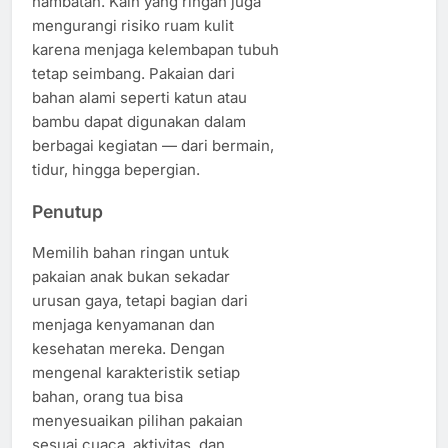
hambatan. Kain yang ringan juga
mengurangi risiko ruam kulit
karena menjaga kelembapan tubuh
tetap seimbang. Pakaian dari
bahan alami seperti katun atau
bambu dapat digunakan dalam
berbagai kegiatan — dari bermain,
tidur, hingga bepergian.
Penutup
Memilih bahan ringan untuk
pakaian anak bukan sekadar
urusan gaya, tetapi bagian dari
menjaga kenyamanan dan
kesehatan mereka. Dengan
mengenal karakteristik setiap
bahan, orang tua bisa
menyesuaikan pilihan pakaian
sesuai cuaca, aktivitas, dan