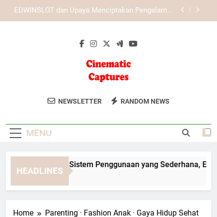
Skip
LEBAH4D dan Upaya Menciptakan Pengalaman
to
Pengguna yang Lebih Baik
content
KAYA787 dengan Konsep Layanan Digital yang
Efisien dan Responsif
LEBAH4D dengan Sistem Penggunaan yang
Sederhana, Efektif, dan Mudah Dipahami
EDWINSLOT dan Upaya Menciptakan Pengalaman
Pengguna yang Lebih Baik
Cinematic
Abadikan Momen Istimewa Anda
LEBAH4D dan Upaya Menciptakan Pengalaman
NEWSLETTER
RANDOM NEWS
Pengguna yang Lebih Baik
Captures
Dengan Cinematic Captures. Fotografi
KAYA787 dengan Konsep Layanan Digital yang
Dan Video Berkualitas Sinematik Untuk
Efisien dan Responsif
MENU
Kenangan Anda.
BAH4D dengan Sistem Penggunaan yang Sederhana, Efektif,
HEADLINES
Weeks Ago
Home
Parenting · Fashion Anak · Gaya Hidup Sehat