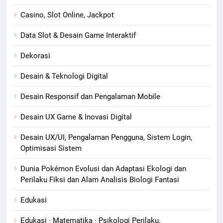
Casino, Slot Online, Jackpot
Data Slot & Desain Game Interaktif
Dekorasi
Desain & Teknologi Digital
Desain Responsif dan Pengalaman Mobile
Desain UX Game & Inovasi Digital
Desain UX/UI, Pengalaman Pengguna, Sistem Login,
Optimisasi Sistem
Dunia Pokémon Evolusi dan Adaptasi Ekologi dan
Perilaku Fiksi dan Alam Analisis Biologi Fantasi
Edukasi
Edukasi · Matematika · Psikologi Perilaku.