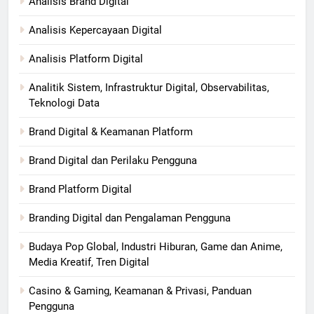
Analisis Brand Digital
Analisis Kepercayaan Digital
Analisis Platform Digital
Analitik Sistem, Infrastruktur Digital, Observabilitas,
Teknologi Data
Brand Digital & Keamanan Platform
Brand Digital dan Perilaku Pengguna
Brand Platform Digital
Branding Digital dan Pengalaman Pengguna
Budaya Pop Global, Industri Hiburan, Game dan Anime,
Media Kreatif, Tren Digital
Casino & Gaming, Keamanan & Privasi, Panduan
Pengguna