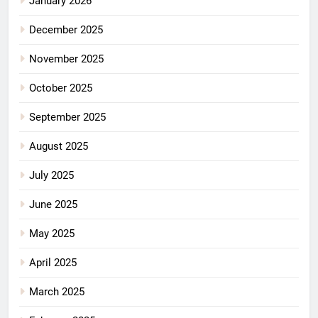
January 2026
December 2025
November 2025
October 2025
September 2025
August 2025
July 2025
June 2025
May 2025
April 2025
March 2025