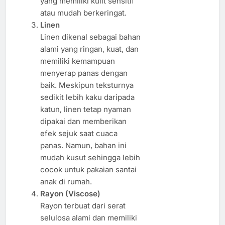
yang memiliki kulit sensitif
atau mudah berkeringat.
Linen
Linen dikenal sebagai bahan
alami yang ringan, kuat, dan
memiliki kemampuan
menyerap panas dengan
baik. Meskipun teksturnya
sedikit lebih kaku daripada
katun, linen tetap nyaman
dipakai dan memberikan
efek sejuk saat cuaca
panas. Namun, bahan ini
mudah kusut sehingga lebih
cocok untuk pakaian santai
anak di rumah.
Rayon (Viscose)
Rayon terbuat dari serat
selulosa alami dan memiliki