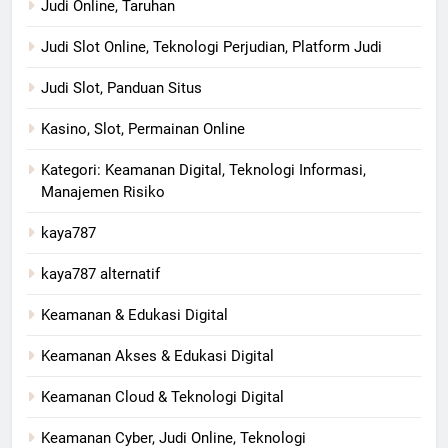
Judi Online, Taruhan
Judi Slot Online, Teknologi Perjudian, Platform Judi
Judi Slot, Panduan Situs
Kasino, Slot, Permainan Online
Kategori: Keamanan Digital, Teknologi Informasi,
Manajemen Risiko
kaya787
kaya787 alternatif
Keamanan & Edukasi Digital
Keamanan Akses & Edukasi Digital
Keamanan Cloud & Teknologi Digital
Keamanan Cyber, Judi Online, Teknologi