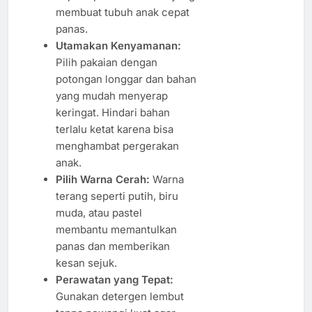
membuat tubuh anak cepat
panas.
Utamakan Kenyamanan:
Pilih pakaian dengan
potongan longgar dan bahan
yang mudah menyerap
keringat. Hindari bahan
terlalu ketat karena bisa
menghambat pergerakan
anak.
Pilih Warna Cerah:
Warna
terang seperti putih, biru
muda, atau pastel
membantu memantulkan
panas dan memberikan
kesan sejuk.
Perawatan yang Tepat:
Gunakan detergen lembut