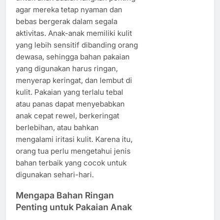
agar mereka tetap nyaman dan
bebas bergerak dalam segala
aktivitas. Anak-anak memiliki kulit
yang lebih sensitif dibanding orang
dewasa, sehingga bahan pakaian
yang digunakan harus ringan,
menyerap keringat, dan lembut di
kulit. Pakaian yang terlalu tebal
atau panas dapat menyebabkan
anak cepat rewel, berkeringat
berlebihan, atau bahkan
mengalami iritasi kulit. Karena itu,
orang tua perlu mengetahui jenis
bahan terbaik yang cocok untuk
digunakan sehari-hari.
Mengapa Bahan Ringan
Penting untuk Pakaian Anak