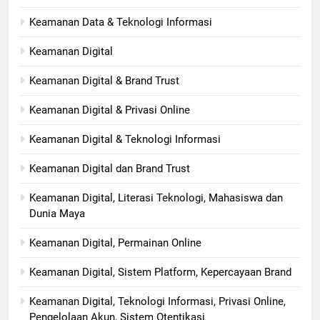
Keamanan Data & Teknologi Informasi
Keamanan Digital
Keamanan Digital & Brand Trust
Keamanan Digital & Privasi Online
Keamanan Digital & Teknologi Informasi
Keamanan Digital dan Brand Trust
Keamanan Digital, Literasi Teknologi, Mahasiswa dan
Dunia Maya
Keamanan Digital, Permainan Online
Keamanan Digital, Sistem Platform, Kepercayaan Brand
Keamanan Digital, Teknologi Informasi, Privasi Online,
Pengelolaan Akun, Sistem Otentikasi