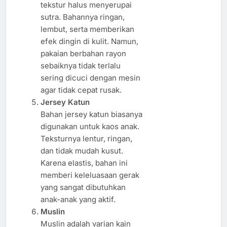
tekstur halus menyerupai
sutra. Bahannya ringan,
lembut, serta memberikan
efek dingin di kulit. Namun,
pakaian berbahan rayon
sebaiknya tidak terlalu
sering dicuci dengan mesin
agar tidak cepat rusak.
Jersey Katun
Bahan jersey katun biasanya
digunakan untuk kaos anak.
Teksturnya lentur, ringan,
dan tidak mudah kusut.
Karena elastis, bahan ini
memberi keleluasaan gerak
yang sangat dibutuhkan
anak-anak yang aktif.
Muslin
Muslin adalah varian kain