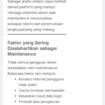
Sebagai analis sistem, saya melihat
bahwa platform yang mampu
menjaga stabilitas akses saat
maintenance menunjukkan
kesiapan teknis dan perencanaan
jangka panjang yang matang.
Faktor yang Sering
Disalahartikan sebagai
Maintenance
Tidak semua gangguan akses
disebabkan oleh maintenance.
Beberapa faktor lain meliputi:
Koneksi internet pengguna
tidak stabil
Cache browser bermasalah
Kesalahan input data login
Firewall atau pengaturan