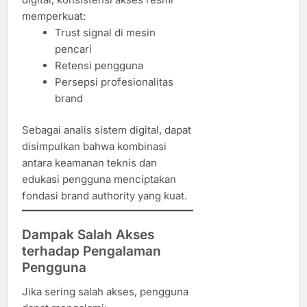
memperkuat:
Trust signal di mesin
pencari
Retensi pengguna
Persepsi profesionalitas
brand
Sebagai analis sistem digital, dapat
disimpulkan bahwa kombinasi
antara keamanan teknis dan
edukasi pengguna menciptakan
fondasi brand authority yang kuat.
Dampak Salah Akses
terhadap Pengalaman
Pengguna
Jika sering salah akses, pengguna