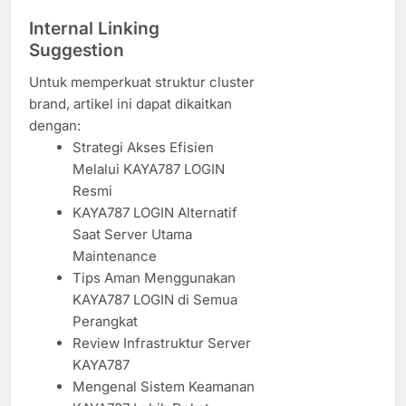
Internal Linking
Suggestion
Untuk memperkuat struktur cluster
brand, artikel ini dapat dikaitkan
dengan:
Strategi Akses Efisien
Melalui KAYA787 LOGIN
Resmi
KAYA787 LOGIN Alternatif
Saat Server Utama
Maintenance
Tips Aman Menggunakan
KAYA787 LOGIN di Semua
Perangkat
Review Infrastruktur Server
KAYA787
Mengenal Sistem Keamanan