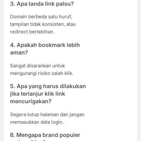
3. Apa tanda link palsu?
Domain berbeda satu huruf,
tampilan tidak konsisten, atau
redirect berlebihan.
4. Apakah bookmark lebih
aman?
Sangat disarankan untuk
mengurangi risiko salah klik.
5. Apa yang harus dilakukan
jika terlanjur klik link
mencurigakan?
Segera tutup halaman dan jangan
memasukkan data login.
6. Mengapa brand populer