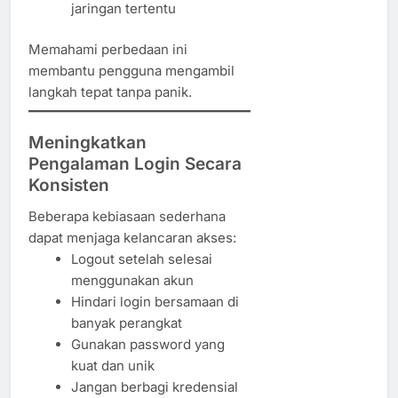
jaringan tertentu
Memahami perbedaan ini
membantu pengguna mengambil
langkah tepat tanpa panik.
Meningkatkan
Pengalaman Login Secara
Konsisten
Beberapa kebiasaan sederhana
dapat menjaga kelancaran akses:
Logout setelah selesai
menggunakan akun
Hindari login bersamaan di
banyak perangkat
Gunakan password yang
kuat dan unik
Jangan berbagi kredensial