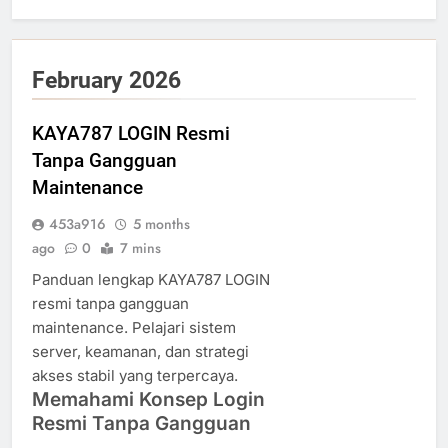
February 2026
KAYA787 LOGIN Resmi
Tanpa Gangguan
Maintenance
453a916
5 months
ago
0
7 mins
Panduan lengkap KAYA787 LOGIN
resmi tanpa gangguan
maintenance. Pelajari sistem
server, keamanan, dan strategi
akses stabil yang terpercaya.
Memahami Konsep Login
Resmi Tanpa Gangguan