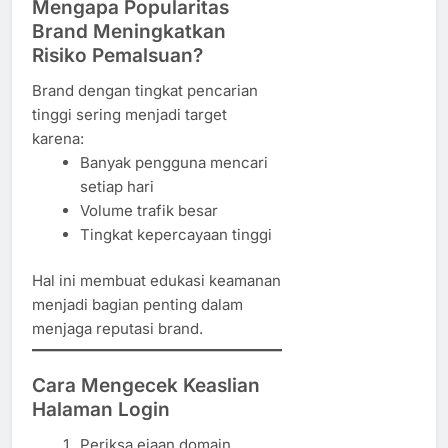
Mengapa Popularitas
Brand Meningkatkan
Risiko Pemalsuan?
Brand dengan tingkat pencarian
tinggi sering menjadi target
karena:
Banyak pengguna mencari
setiap hari
Volume trafik besar
Tingkat kepercayaan tinggi
Hal ini membuat edukasi keamanan
menjadi bagian penting dalam
menjaga reputasi brand.
Cara Mengecek Keaslian
Halaman Login
Periksa ejaan domain