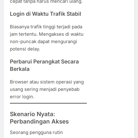
cepat tanpa harus mencari ulang.
Login di Waktu Trafik Stabil
Biasanya trafik tinggi terjadi pada
jam tertentu. Mengakses di waktu
non-puncak dapat mengurangi
potensi delay.
Perbarui Perangkat Secara
Berkala
Browser atau sistem operasi yang
usang sering menjadi penyebab
error login.
Skenario Nyata:
Perbandingan Akses
Seorang pengguna rutin