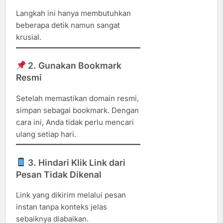
Langkah ini hanya membutuhkan
beberapa detik namun sangat
krusial.
2. Gunakan Bookmark
Resmi
Setelah memastikan domain resmi,
simpan sebagai bookmark. Dengan
cara ini, Anda tidak perlu mencari
ulang setiap hari.
3. Hindari Klik Link dari
Pesan Tidak Dikenal
Link yang dikirim melalui pesan
instan tanpa konteks jelas
sebaiknya diabaikan.