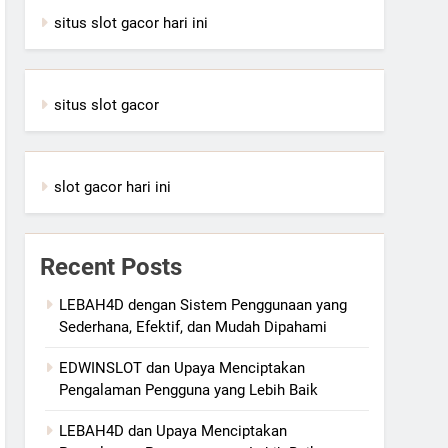
situs slot gacor hari ini
situs slot gacor
slot gacor hari ini
Recent Posts
LEBAH4D dengan Sistem Penggunaan yang
Sederhana, Efektif, dan Mudah Dipahami
EDWINSLOT dan Upaya Menciptakan
Pengalaman Pengguna yang Lebih Baik
LEBAH4D dan Upaya Menciptakan