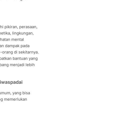
 pikiran, perasaan,
etika, lingkungan,
hatan mental
kan dampak pada
-orang di sekitarnya.
patkan bantuan yang
bang menjadi lebih
Diwaspadai
 umum, yang bisa
ang memerlukan