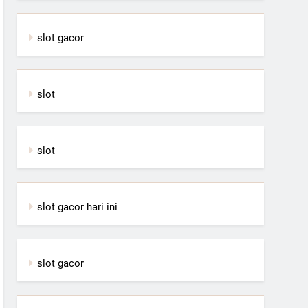
slot gacor
slot
slot
slot gacor hari ini
slot gacor