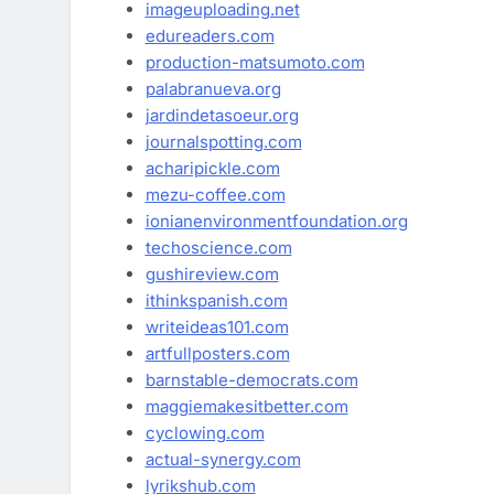
imageuploading.net
edureaders.com
production-matsumoto.com
palabranueva.org
jardindetasoeur.org
journalspotting.com
acharipickle.com
mezu-coffee.com
ionianenvironmentfoundation.org
techoscience.com
gushireview.com
ithinkspanish.com
writeideas101.com
artfullposters.com
barnstable-democrats.com
maggiemakesitbetter.com
cyclowing.com
actual-synergy.com
lyrikshub.com