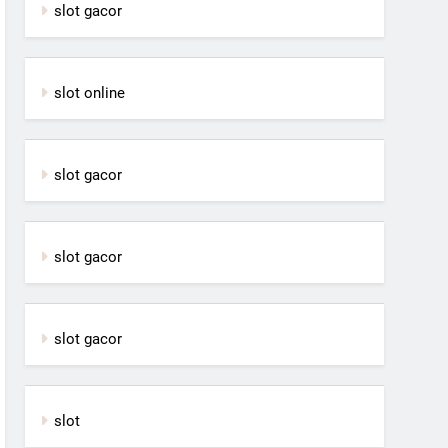
slot gacor
slot online
slot gacor
slot gacor
slot gacor
slot