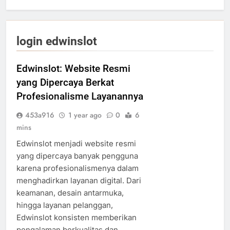
login edwinslot
Edwinslot: Website Resmi
yang Dipercaya Berkat
Profesionalisme Layanannya
453a916
1 year ago
0
6
mins
Edwinslot menjadi website resmi
yang dipercaya banyak pengguna
karena profesionalismenya dalam
menghadirkan layanan digital. Dari
keamanan, desain antarmuka,
hingga layanan pelanggan,
Edwinslot konsisten memberikan
pengalaman berkualitas dan