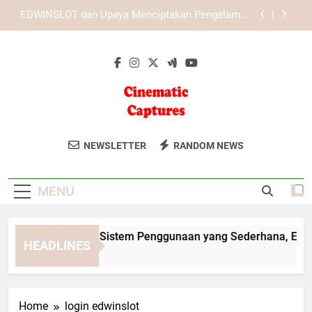
Skip
LEBAH4D dan Upaya Menciptakan Pengalaman
to
Pengguna yang Lebih Baik
content
KAYA787 dengan Konsep Layanan Digital yang
Efisien dan Responsif
LEBAH4D dengan Sistem Penggunaan yang
Sederhana, Efektif, dan Mudah Dipahami
EDWINSLOT dan Upaya Menciptakan Pengalaman
Pengguna yang Lebih Baik
Cinematic
Abadikan Momen Istimewa Anda
LEBAH4D dan Upaya Menciptakan Pengalaman
NEWSLETTER
RANDOM NEWS
Pengguna yang Lebih Baik
Captures
Dengan Cinematic Captures. Fotografi
KAYA787 dengan Konsep Layanan Digital yang
Dan Video Berkualitas Sinematik Untuk
Efisien dan Responsif
MENU
Kenangan Anda.
BAH4D dengan Sistem Penggunaan yang Sederhana, Efektif,
HEADLINES
Weeks Ago
Home
login edwinslot