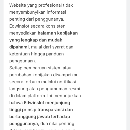
Website yang profesional tidak
menyembunyikan informasi
penting dari penggunanya.
Edwinslot secara konsisten
menyediakan
halaman kebijakan
yang lengkap dan mudah
dipahami
, mulai dari syarat dan
ketentuan hingga panduan
penggunaan.
Setiap pembaruan sistem atau
perubahan kebijakan disampaikan
secara terbuka melalui notifikasi
langsung atau pengumuman resmi
di dalam platform. Ini menunjukkan
bahwa
Edwinslot menjunjung
tinggi prinsip transparansi dan
bertanggung jawab terhadap
penggunanya
, dua nilai penting