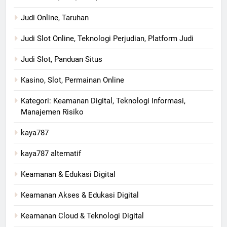
Judi Online, Taruhan
Judi Slot Online, Teknologi Perjudian, Platform Judi
Judi Slot, Panduan Situs
Kasino, Slot, Permainan Online
Kategori: Keamanan Digital, Teknologi Informasi,
Manajemen Risiko
kaya787
kaya787 alternatif
Keamanan & Edukasi Digital
Keamanan Akses & Edukasi Digital
Keamanan Cloud & Teknologi Digital