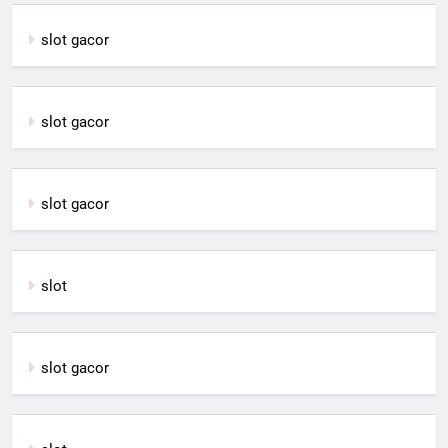
slot gacor
slot gacor
slot gacor
slot
slot gacor