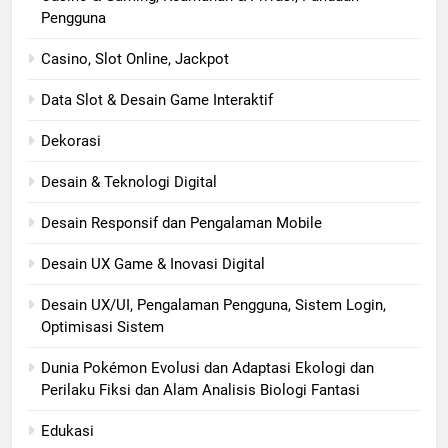
Pengguna
Casino, Slot Online, Jackpot
Data Slot & Desain Game Interaktif
Dekorasi
Desain & Teknologi Digital
Desain Responsif dan Pengalaman Mobile
Desain UX Game & Inovasi Digital
Desain UX/UI, Pengalaman Pengguna, Sistem Login,
Optimisasi Sistem
Dunia Pokémon Evolusi dan Adaptasi Ekologi dan
Perilaku Fiksi dan Alam Analisis Biologi Fantasi
Edukasi