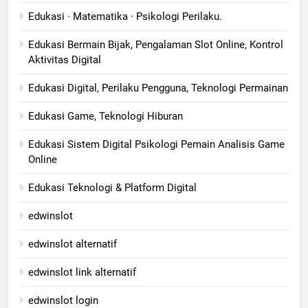
Edukasi · Matematika · Psikologi Perilaku.
Edukasi Bermain Bijak, Pengalaman Slot Online, Kontrol
Aktivitas Digital
Edukasi Digital, Perilaku Pengguna, Teknologi Permainan
Edukasi Game, Teknologi Hiburan
Edukasi Sistem Digital Psikologi Pemain Analisis Game
Online
Edukasi Teknologi & Platform Digital
edwinslot
edwinslot alternatif
edwinslot link alternatif
edwinslot login