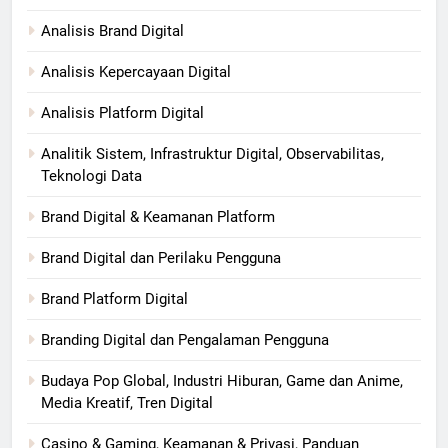
Analisis Brand Digital
Analisis Kepercayaan Digital
Analisis Platform Digital
Analitik Sistem, Infrastruktur Digital, Observabilitas,
Teknologi Data
Brand Digital & Keamanan Platform
Brand Digital dan Perilaku Pengguna
Brand Platform Digital
Branding Digital dan Pengalaman Pengguna
Budaya Pop Global, Industri Hiburan, Game dan Anime,
Media Kreatif, Tren Digital
Casino & Gaming, Keamanan & Privasi, Panduan