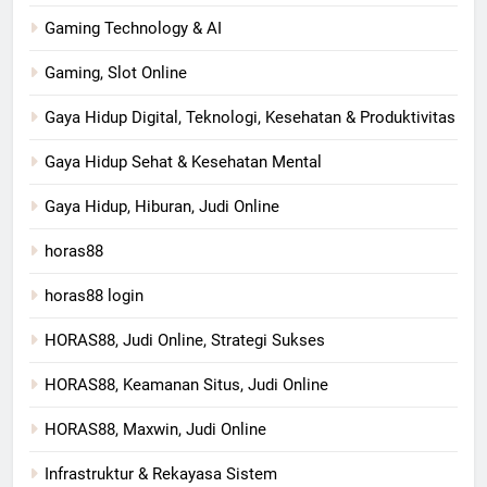
Gaming Technology & AI
Gaming, Slot Online
Gaya Hidup Digital, Teknologi, Kesehatan & Produktivitas
Gaya Hidup Sehat & Kesehatan Mental
Gaya Hidup, Hiburan, Judi Online
horas88
horas88 login
HORAS88, Judi Online, Strategi Sukses
HORAS88, Keamanan Situs, Judi Online
HORAS88, Maxwin, Judi Online
Infrastruktur & Rekayasa Sistem