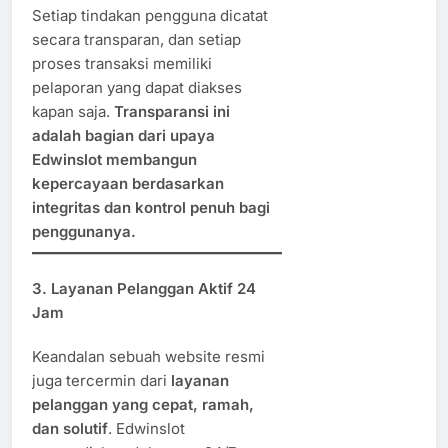
Setiap tindakan pengguna dicatat
secara transparan, dan setiap
proses transaksi memiliki
pelaporan yang dapat diakses
kapan saja.
Transparansi ini
adalah bagian dari upaya
Edwinslot membangun
kepercayaan berdasarkan
integritas dan kontrol penuh bagi
penggunanya.
3. Layanan Pelanggan Aktif 24
Jam
Keandalan sebuah website resmi
juga tercermin dari
layanan
pelanggan yang cepat, ramah,
dan solutif
. Edwinslot