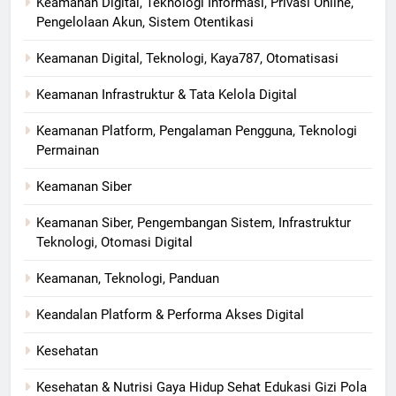
Keamanan Digital, Teknologi Informasi, Privasi Online,
Pengelolaan Akun, Sistem Otentikasi
Keamanan Digital, Teknologi, Kaya787, Otomatisasi
Keamanan Infrastruktur & Tata Kelola Digital
Keamanan Platform, Pengalaman Pengguna, Teknologi
Permainan
Keamanan Siber
Keamanan Siber, Pengembangan Sistem, Infrastruktur
Teknologi, Otomasi Digital
Keamanan, Teknologi, Panduan
Keandalan Platform & Performa Akses Digital
Kesehatan
Kesehatan & Nutrisi Gaya Hidup Sehat Edukasi Gizi Pola