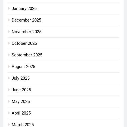
January 2026
December 2025
November 2025
October 2025
September 2025
August 2025
July 2025
June 2025
May 2025
April 2025
March 2025