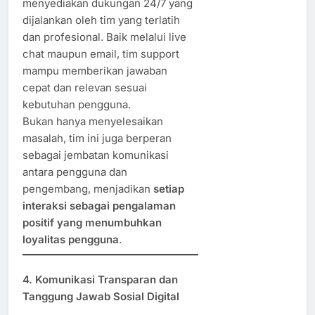
menyediakan dukungan 24/7 yang
dijalankan oleh tim yang terlatih
dan profesional. Baik melalui live
chat maupun email, tim support
mampu memberikan jawaban
cepat dan relevan sesuai
kebutuhan pengguna.
Bukan hanya menyelesaikan
masalah, tim ini juga berperan
sebagai jembatan komunikasi
antara pengguna dan
pengembang, menjadikan
setiap
interaksi sebagai pengalaman
positif yang menumbuhkan
loyalitas pengguna
.
4. Komunikasi Transparan dan
Tanggung Jawab Sosial Digital