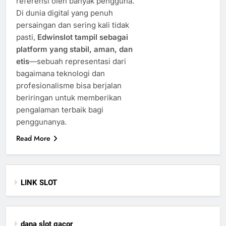
referensi oleh banyak pengguna.
Di dunia digital yang penuh
persaingan dan sering kali tidak
pasti,
Edwinslot tampil sebagai
platform yang stabil, aman, dan
etis
—sebuah representasi dari
bagaimana teknologi dan
profesionalisme bisa berjalan
beriringan untuk memberikan
pengalaman terbaik bagi
penggunanya.
Read More
LINK SLOT
dana slot gacor