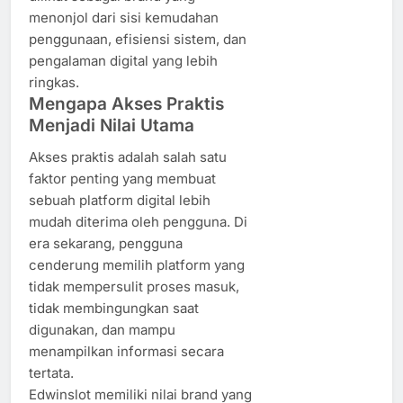
menonjol dari sisi kemudahan
penggunaan, efisiensi sistem, dan
pengalaman digital yang lebih
ringkas.
Mengapa Akses Praktis
Menjadi Nilai Utama
Akses praktis adalah salah satu
faktor penting yang membuat
sebuah platform digital lebih
mudah diterima oleh pengguna. Di
era sekarang, pengguna
cenderung memilih platform yang
tidak mempersulit proses masuk,
tidak membingungkan saat
digunakan, dan mampu
menampilkan informasi secara
tertata.
Edwinslot memiliki nilai brand yang