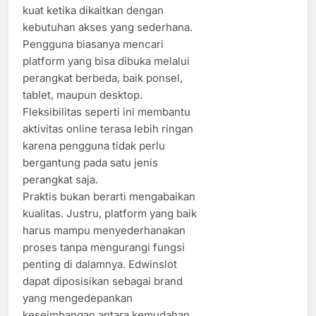
kuat ketika dikaitkan dengan
kebutuhan akses yang sederhana.
Pengguna biasanya mencari
platform yang bisa dibuka melalui
perangkat berbeda, baik ponsel,
tablet, maupun desktop.
Fleksibilitas seperti ini membantu
aktivitas online terasa lebih ringan
karena pengguna tidak perlu
bergantung pada satu jenis
perangkat saja.
Praktis bukan berarti mengabaikan
kualitas. Justru, platform yang baik
harus mampu menyederhanakan
proses tanpa mengurangi fungsi
penting di dalamnya. Edwinslot
dapat diposisikan sebagai brand
yang mengedepankan
keseimbangan antara kemudahan