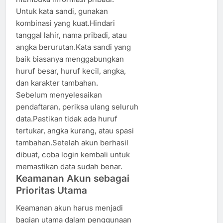
Untuk kata sandi, gunakan
kombinasi yang kuat.Hindari
tanggal lahir, nama pribadi, atau
angka berurutan.Kata sandi yang
baik biasanya menggabungkan
huruf besar, huruf kecil, angka,
dan karakter tambahan.
Sebelum menyelesaikan
pendaftaran, periksa ulang seluruh
data.Pastikan tidak ada huruf
tertukar, angka kurang, atau spasi
tambahan.Setelah akun berhasil
dibuat, coba login kembali untuk
memastikan data sudah benar.
Keamanan Akun sebagai
Prioritas Utama
Keamanan akun harus menjadi
bagian utama dalam penggunaan