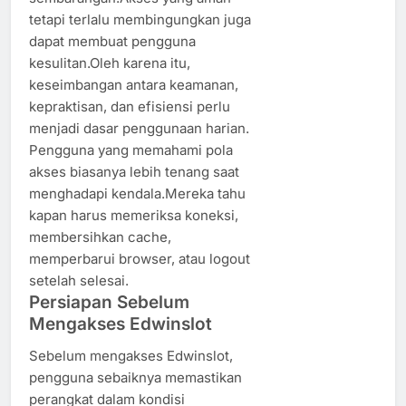
tetapi terlalu membingungkan juga
dapat membuat pengguna
kesulitan.Oleh karena itu,
keseimbangan antara keamanan,
kepraktisan, dan efisiensi perlu
menjadi dasar penggunaan harian.
Pengguna yang memahami pola
akses biasanya lebih tenang saat
menghadapi kendala.Mereka tahu
kapan harus memeriksa koneksi,
membersihkan cache,
memperbarui browser, atau logout
setelah selesai.
Persiapan Sebelum
Mengakses Edwinslot
Sebelum mengakses Edwinslot,
pengguna sebaiknya memastikan
perangkat dalam kondisi