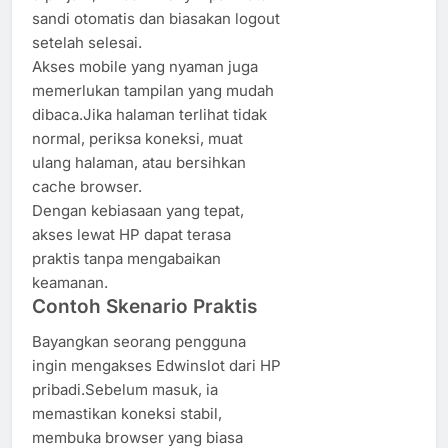
sandi otomatis dan biasakan logout
setelah selesai.
Akses mobile yang nyaman juga
memerlukan tampilan yang mudah
dibaca.Jika halaman terlihat tidak
normal, periksa koneksi, muat
ulang halaman, atau bersihkan
cache browser.
Dengan kebiasaan yang tepat,
akses lewat HP dapat terasa
praktis tanpa mengabaikan
keamanan.
Contoh Skenario Praktis
Bayangkan seorang pengguna
ingin mengakses Edwinslot dari HP
pribadi.Sebelum masuk, ia
memastikan koneksi stabil,
membuka browser yang biasa