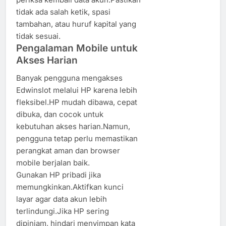
tidak ada salah ketik, spasi
tambahan, atau huruf kapital yang
tidak sesuai.
Pengalaman Mobile untuk
Akses Harian
Banyak pengguna mengakses
Edwinslot melalui HP karena lebih
fleksibel.HP mudah dibawa, cepat
dibuka, dan cocok untuk
kebutuhan akses harian.Namun,
pengguna tetap perlu memastikan
perangkat aman dan browser
mobile berjalan baik.
Gunakan HP pribadi jika
memungkinkan.Aktifkan kunci
layar agar data akun lebih
terlindungi.Jika HP sering
dipinjam, hindari menyimpan kata