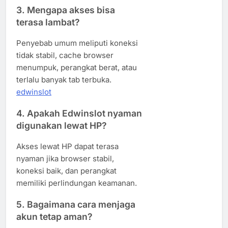
3. Mengapa akses bisa
terasa lambat?
Penyebab umum meliputi koneksi
tidak stabil, cache browser
menumpuk, perangkat berat, atau
terlalu banyak tab terbuka.
edwinslot
4. Apakah Edwinslot nyaman
digunakan lewat HP?
Akses lewat HP dapat terasa
nyaman jika browser stabil,
koneksi baik, dan perangkat
memiliki perlindungan keamanan.
5. Bagaimana cara menjaga
akun tetap aman?