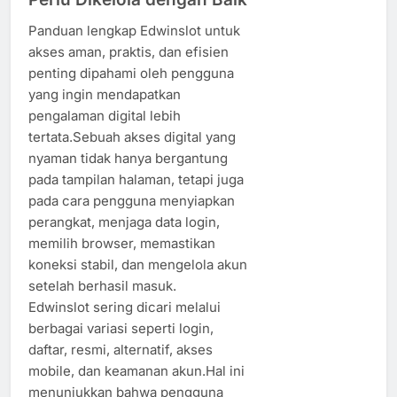
Panduan lengkap Edwinslot untuk
akses aman, praktis, dan efisien
penting dipahami oleh pengguna
yang ingin mendapatkan
pengalaman digital lebih
tertata.Sebuah akses digital yang
nyaman tidak hanya bergantung
pada tampilan halaman, tetapi juga
pada cara pengguna menyiapkan
perangkat, menjaga data login,
memilih browser, memastikan
koneksi stabil, dan mengelola akun
setelah berhasil masuk.
Edwinslot sering dicari melalui
berbagai variasi seperti login,
daftar, resmi, alternatif, akses
mobile, dan keamanan akun.Hal ini
menunjukkan bahwa pengguna