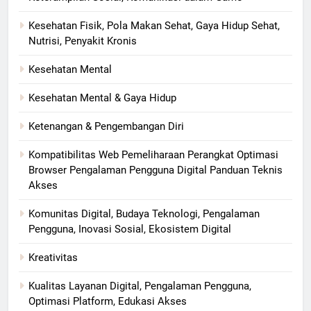
Kesehatan Fisik, Pola Makan Sehat, Gaya Hidup Sehat,
Nutrisi, Penyakit Kronis
Kesehatan Mental
Kesehatan Mental & Gaya Hidup
Ketenangan & Pengembangan Diri
Kompatibilitas Web Pemeliharaan Perangkat Optimasi
Browser Pengalaman Pengguna Digital Panduan Teknis
Akses
Komunitas Digital, Budaya Teknologi, Pengalaman
Pengguna, Inovasi Sosial, Ekosistem Digital
Kreativitas
Kualitas Layanan Digital, Pengalaman Pengguna,
Optimasi Platform, Edukasi Akses