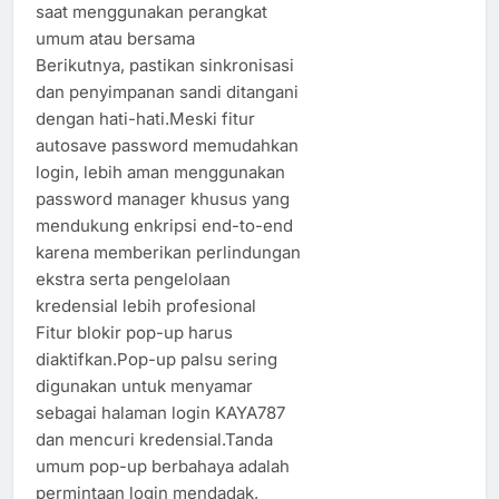
saat menggunakan perangkat
umum atau bersama
Berikutnya, pastikan sinkronisasi
dan penyimpanan sandi ditangani
dengan hati-hati.Meski fitur
autosave password memudahkan
login, lebih aman menggunakan
password manager khusus yang
mendukung enkripsi end-to-end
karena memberikan perlindungan
ekstra serta pengelolaan
kredensial lebih profesional
Fitur blokir pop-up harus
diaktifkan.Pop-up palsu sering
digunakan untuk menyamar
sebagai halaman login KAYA787
dan mencuri kredensial.Tanda
umum pop-up berbahaya adalah
permintaan login mendadak,