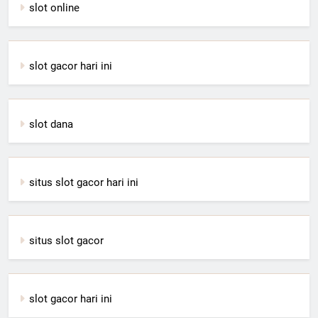
slot online
slot gacor hari ini
slot dana
situs slot gacor hari ini
situs slot gacor
slot gacor hari ini