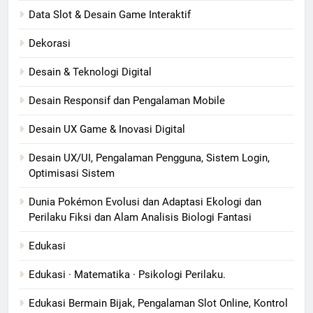
Data Slot & Desain Game Interaktif
Dekorasi
Desain & Teknologi Digital
Desain Responsif dan Pengalaman Mobile
Desain UX Game & Inovasi Digital
Desain UX/UI, Pengalaman Pengguna, Sistem Login,
Optimisasi Sistem
Dunia Pokémon Evolusi dan Adaptasi Ekologi dan
Perilaku Fiksi dan Alam Analisis Biologi Fantasi
Edukasi
Edukasi · Matematika · Psikologi Perilaku.
Edukasi Bermain Bijak, Pengalaman Slot Online, Kontrol