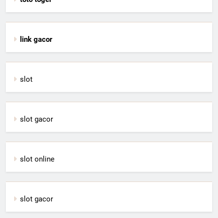
link gacor
slot
slot gacor
slot online
slot gacor