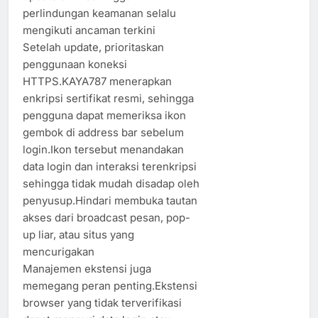
perlindungan keamanan selalu
mengikuti ancaman terkini
Setelah update, prioritaskan
penggunaan koneksi
HTTPS.KAYA787 menerapkan
enkripsi sertifikat resmi, sehingga
pengguna dapat memeriksa ikon
gembok di address bar sebelum
login.Ikon tersebut menandakan
data login dan interaksi terenkripsi
sehingga tidak mudah disadap oleh
penyusup.Hindari membuka tautan
akses dari broadcast pesan, pop-
up liar, atau situs yang
mencurigakan
Manajemen ekstensi juga
memegang peran penting.Ekstensi
browser yang tidak terverifikasi