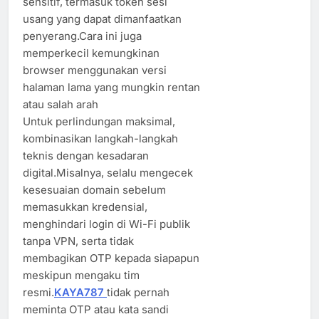
sensitif, termasuk token sesi
usang yang dapat dimanfaatkan
penyerang.Cara ini juga
memperkecil kemungkinan
browser menggunakan versi
halaman lama yang mungkin rentan
atau salah arah
Untuk perlindungan maksimal,
kombinasikan langkah-langkah
teknis dengan kesadaran
digital.Misalnya, selalu mengecek
kesesuaian domain sebelum
memasukkan kredensial,
menghindari login di Wi-Fi publik
tanpa VPN, serta tidak
membagikan OTP kepada siapapun
meskipun mengaku tim
resmi.
KAYA787
tidak pernah
meminta OTP atau kata sandi