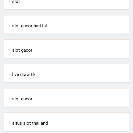
slot
slot gacor hari ini
slot gacor
live draw hk
slot gacor
situs slot thailand