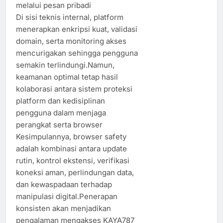
melalui pesan pribadi
Di sisi teknis internal, platform
menerapkan enkripsi kuat, validasi
domain, serta monitoring akses
mencurigakan sehingga pengguna
semakin terlindungi.Namun,
keamanan optimal tetap hasil
kolaborasi antara sistem proteksi
platform dan kedisiplinan
pengguna dalam menjaga
perangkat serta browser
Kesimpulannya, browser safety
adalah kombinasi antara update
rutin, kontrol ekstensi, verifikasi
koneksi aman, perlindungan data,
dan kewaspadaan terhadap
manipulasi digital.Penerapan
konsisten akan menjadikan
pengalaman mengakses KAYA787