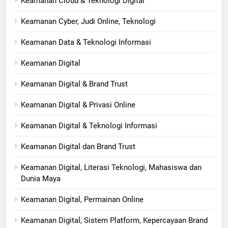
Keamanan Cloud & Teknologi Digital
Keamanan Cyber, Judi Online, Teknologi
Keamanan Data & Teknologi Informasi
Keamanan Digital
Keamanan Digital & Brand Trust
Keamanan Digital & Privasi Online
Keamanan Digital & Teknologi Informasi
Keamanan Digital dan Brand Trust
Keamanan Digital, Literasi Teknologi, Mahasiswa dan
Dunia Maya
Keamanan Digital, Permainan Online
Keamanan Digital, Sistem Platform, Kepercayaan Brand