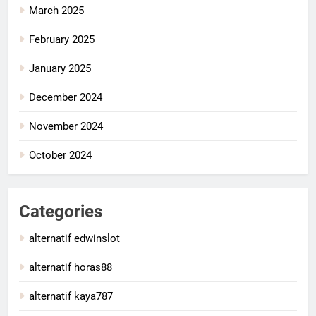
March 2025
February 2025
January 2025
December 2024
November 2024
October 2024
Categories
alternatif edwinslot
alternatif horas88
alternatif kaya787