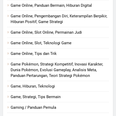
Game Online, Panduan Bermain, Hiburan Digital
Game Online, Pengembangan Diri, Keterampilan Berpikir,
Hiburan Positif, Game Strategi
Game Online, Slot Online, Permainan Judi
Game Online, Slot, Teknologi Game
Game Online, Tips dan Trik
Game Pokémon, Strategi Kompetitif, Inovasi Karakter,
Dunia Pokémon, Evolusi Gameplay, Analisis Meta,
Panduan Pertarungan, Teori Strategi Pokémon
Game, Hiburan, Teknologi
Game, Strategi, Tips Bermain
Gaming / Panduan Pemula