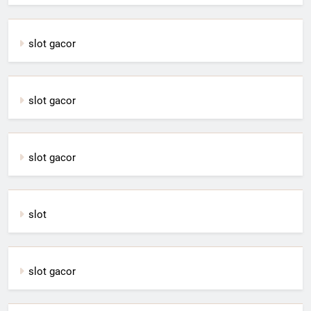
slot gacor
slot gacor
slot gacor
slot
slot gacor