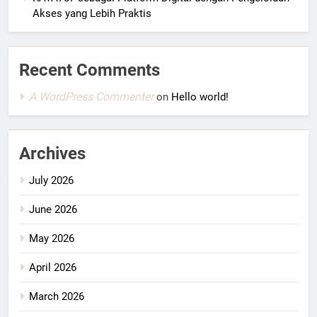
Akses yang Lebih Praktis
Recent Comments
A WordPress Commenter
on
Hello world!
Archives
July 2026
June 2026
May 2026
April 2026
March 2026