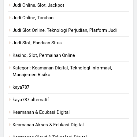
Judi Online, Slot, Jackpot
Judi Online, Taruhan
Judi Slot Online, Teknologi Perjudian, Platform Judi
Judi Slot, Panduan Situs
Kasino, Slot, Permainan Online
Kategori: Keamanan Digital, Teknologi Informasi,
Manajemen Risiko
kaya787
kaya787 alternatif
Keamanan & Edukasi Digital
Keamanan Akses & Edukasi Digital