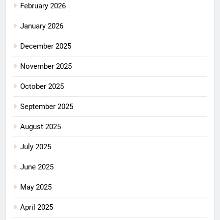
February 2026
January 2026
December 2025
November 2025
October 2025
September 2025
August 2025
July 2025
June 2025
May 2025
April 2025