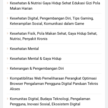
Kesehatan & Nutrisi Gaya Hidup Sehat Edukasi Gizi Pola
Makan Harian
Kesehatan Digital, Pengembangan Diri, Tips Gaming,
Keterampilan Sosial, Komunikasi dalam Game
Kesehatan Fisik, Pola Makan Sehat, Gaya Hidup Sehat,
Nutrisi, Penyakit Kronis
Kesehatan Mental
Kesehatan Mental & Gaya Hidup
Ketenangan & Pengembangan Diri
Kompatibilitas Web Pemeliharaan Perangkat Optimasi
Browser Pengalaman Pengguna Digital Panduan Teknis
Akses
Komunitas Digital, Budaya Teknologi, Pengalaman
Pengguna, Inovasi Sosial, Ekosistem Digital