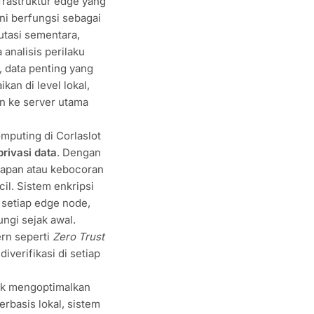
nfrastruktur edge yang
ini berfungsi sebagai
utasi sementara,
analisis perilaku
 data penting yang
an di level lokal,
n ke server utama
puting di Corlaslot
rivasi data
. Dengan
dapan atau kebocoran
cil. Sistem enkripsi
 setiap edge node,
ungi sejak awal.
rn seperti
Zero Trust
diverifikasi di setiap
uk mengoptimalkan
berbasis lokal, sistem