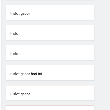
slot gacor
slot
slot
slot gacor hari ini
slot gacor