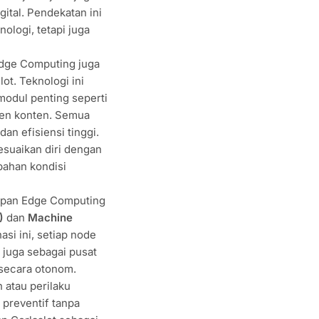
gital. Pendekatan ini
ologi, tetapi juga
Edge Computing juga
ot. Teknologi ini
odul penting seperti
en konten. Semua
an efisiensi tinggi.
esuaikan diri dengan
ahan kondisi
apan Edge Computing
)
dan
Machine
si ini, setiap node
i juga sebagai pusat
secara otonom.
 atau perilaku
 preventif tanpa