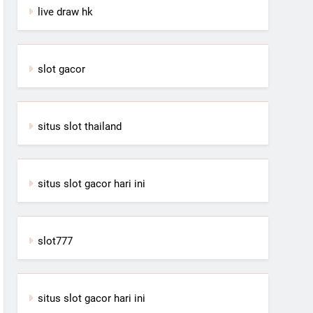
live draw hk
slot gacor
situs slot thailand
situs slot gacor hari ini
slot777
situs slot gacor hari ini