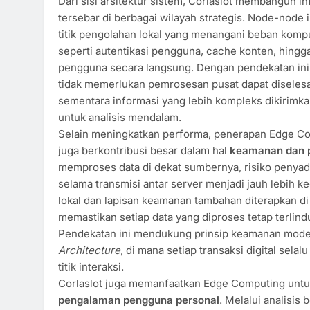
Dari sisi arsitektur sistem, Corlaslot membangun i
tersebar di berbagai wilayah strategis. Node-node 
titik pengolahan lokal yang menangani beban komp
seperti autentikasi pengguna, cache konten, hingga 
pengguna secara langsung. Dengan pendekatan ini,
tidak memerlukan pemrosesan pusat dapat diselesaik
sementara informasi yang lebih kompleks dikirimka
untuk analisis mendalam.
Selain meningkatkan performa, penerapan Edge Com
juga berkontribusi besar dalam hal
keamanan dan p
memproses data di dekat sumbernya, risiko penya
selama transmisi antar server menjadi jauh lebih ke
lokal dan lapisan keamanan tambahan diterapkan di
memastikan setiap data yang diproses tetap terlind
Pendekatan ini mendukung prinsip keamanan mode
Architecture
, di mana setiap transaksi digital selalu 
titik interaksi.
Corlaslot juga memanfaatkan Edge Computing unt
pengalaman pengguna personal
. Melalui analisis 