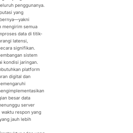
 seluruh penggunanya.
putasi yang
mbernya—yakni
ih mengirim semua
roses data di titik-
rangi latensi,
cara signifikan.
ngembangan sistem
i kondisi jaringan.
butuhkan platform
ran digital dan
 memengaruhi
mengimplementasikan
ian besar data
 menunggu server
 waktu respon yang
yang jauh lebih