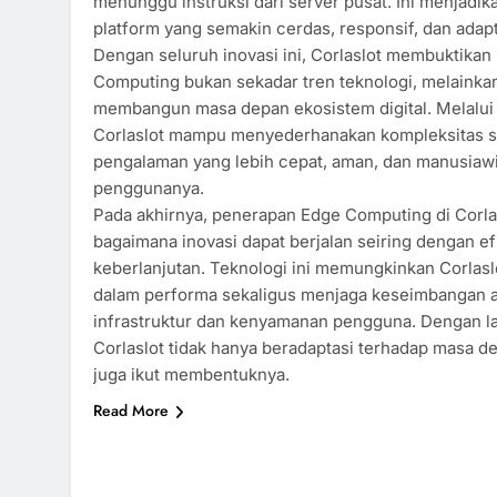
menunggu instruksi dari server pusat. Ini menjadik
platform yang semakin cerdas, responsif, dan adapt
Dengan seluruh inovasi ini, Corlaslot membuktika
Computing bukan sekadar tren teknologi, melainkan
membangun masa depan ekosistem digital. Melalui 
Corlaslot mampu menyederhanakan kompleksitas s
pengalaman yang lebih cepat, aman, dan manusiawi
penggunanya.
Pada akhirnya, penerapan Edge Computing di Corl
bagaimana inovasi dapat berjalan seiring dengan ef
keberlanjutan. Teknologi ini memungkinkan Corlasl
dalam performa sekaligus menjaga keseimbangan a
infrastruktur dan kenyamanan pengguna. Dengan lan
Corlaslot tidak hanya beradaptasi terhadap masa dep
juga ikut membentuknya.
Read More