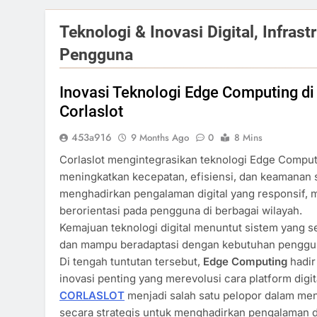
Teknologi & Inovasi Digital, Infra
Pengguna
Inovasi Teknologi Edge Computing di
Corlaslot
453a916
9 Months Ago
0
8 Mins
Corlaslot mengintegrasikan teknologi Edge Comput
meningkatkan kecepatan, efisiensi, dan keamanan 
menghadirkan pengalaman digital yang responsif, 
berorientasi pada pengguna di berbagai wilayah.
Kemajuan teknologi digital menuntut sistem yang se
dan mampu beradaptasi dengan kebutuhan penggun
Di tengah tuntutan tersebut,
Edge Computing
hadir
inovasi penting yang merevolusi cara platform digit
CORLASLOT
menjadi salah satu pelopor dalam men
secara strategis untuk menghadirkan pengalaman di