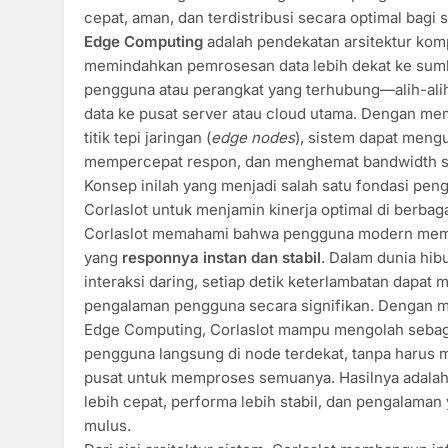
cepat, aman, dan terdistribusi secara optimal bagi
Edge Computing
adalah pendekatan arsitektur kom
memindahkan pemrosesan data lebih dekat ke su
pengguna atau perangkat yang terhubung—alih-al
data ke pusat server atau cloud utama. Dengan memp
titik tepi jaringan (
edge nodes
), sistem dapat mengu
mempercepat respon, dan menghemat bandwidth se
Konsep inilah yang menjadi salah satu fondasi pe
Corlaslot untuk menjamin kinerja optimal di berbaga
Corlaslot memahami bahwa pengguna modern mem
yang
responnya instan dan stabil
. Dalam dunia hibu
interaksi daring, setiap detik keterlambatan dapat
pengalaman pengguna secara signifikan. Dengan 
Edge Computing, Corlaslot mampu mengolah sebag
pengguna langsung di node terdekat, tanpa harus
pusat untuk memproses semuanya. Hasilnya adalah
lebih cepat, performa lebih stabil, dan pengalaman 
mulus.