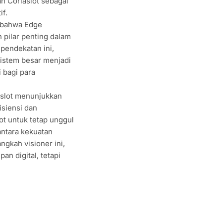
an Corlaslot sebagai
if.
n bahwa Edge
 pilar penting dalam
pendekatan ini,
istem besar menjadi
 bagi para
aslot menunjukkan
isiensi dan
ot untuk tetap unggul
ntara kekuatan
gkah visioner ini,
an digital, tetapi