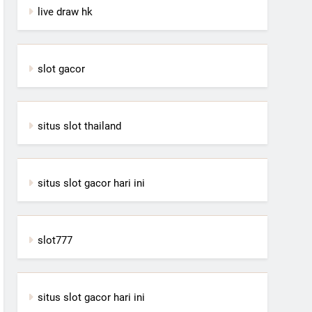
live draw hk
slot gacor
situs slot thailand
situs slot gacor hari ini
slot777
situs slot gacor hari ini