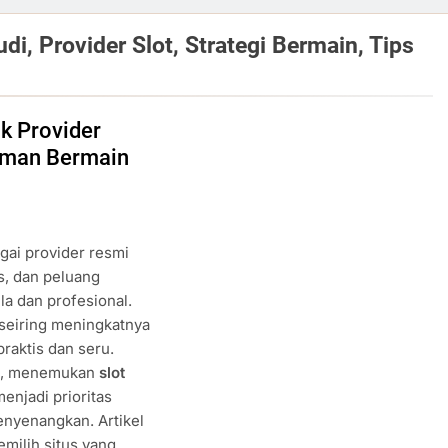
di, Provider Slot, Strategi Bermain, Tips
k Provider
laman Bermain
gai provider resmi
, dan peluang
a dan profesional.
seiring meningkatnya
raktis dan seru.
an, menemukan
slot
enjadi prioritas
nyenangkan. Artikel
ilih situs yang