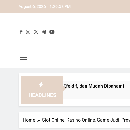
Skip
August 6, 2026
1:20:53 PM
to
content
Cin
Abadikan 
ang Sederhana, Efektif, dan Mudah Dipahami
EDWINSL
2 Weeks A
HEADLINES
Home
Slot Online, Kasino Online, Game Judi, Pro