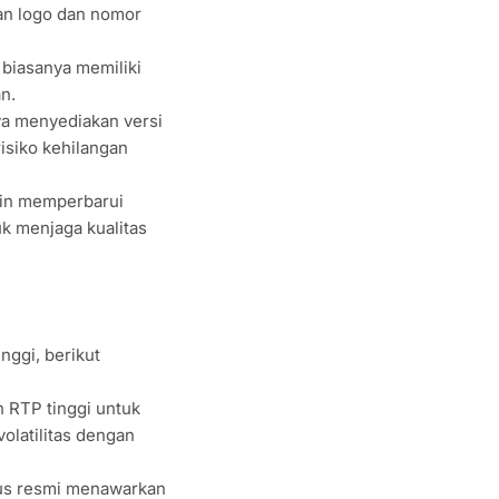
kan logo dan nomor
 biasanya memiliki
n.
ya menyediakan versi
isiko kehilangan
utin memperbarui
k menjaga kualitas
nggi, berikut
an RTP tinggi untuk
olatilitas dengan
tus resmi menawarkan