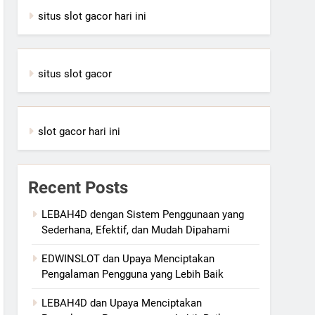
situs slot gacor hari ini
situs slot gacor
slot gacor hari ini
Recent Posts
LEBAH4D dengan Sistem Penggunaan yang
Sederhana, Efektif, dan Mudah Dipahami
EDWINSLOT dan Upaya Menciptakan
Pengalaman Pengguna yang Lebih Baik
LEBAH4D dan Upaya Menciptakan