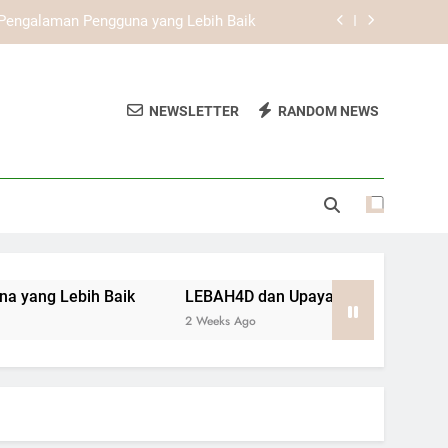
engalaman Pengguna yang Lebih Baik
engalaman Pengguna yang Lebih Baik
n Digital yang Efisien dan Responsif
NEWSLETTER
RANDOM NEWS
erhana, Efektif, dan Mudah Dipahami
an Video Berkualitas Sinematik Untuk Kenangan Anda.
engalaman Pengguna yang Lebih Baik
engalaman Pengguna yang Lebih Baik
n Digital yang Efisien dan Responsif
h Baik
LEBAH4D dan Upaya Menciptakan Pengalaman P
2 Weeks Ago