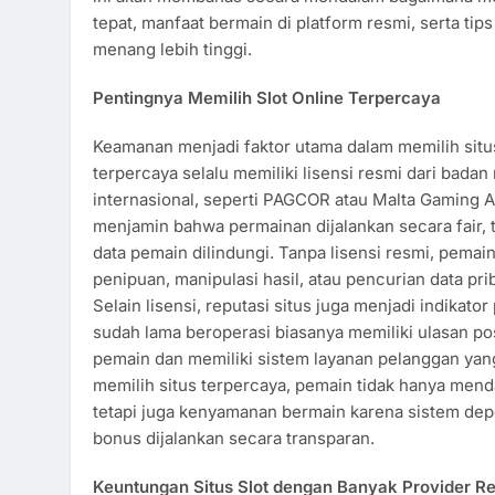
tepat, manfaat bermain di platform resmi, serta tip
menang lebih tinggi.
Pentingnya Memilih Slot Online Terpercaya
Keamanan menjadi faktor utama dalam memilih situs 
terpercaya selalu memiliki lisensi resmi dari badan 
internasional, seperti PAGCOR atau Malta Gaming Aut
menjamin bahwa permainan dijalankan secara fair, 
data pemain dilindungi. Tanpa lisensi resmi, pemai
penipuan, manipulasi hasil, atau pencurian data prib
Selain lisensi, reputasi situs juga menjadi indikator
sudah lama beroperasi biasanya memiliki ulasan pos
pemain dan memiliki sistem layanan pelanggan yan
memilih situs terpercaya, pemain tidak hanya men
tetapi juga kenyamanan bermain karena sistem depo
bonus dijalankan secara transparan.
Keuntungan Situs Slot dengan Banyak Provider R