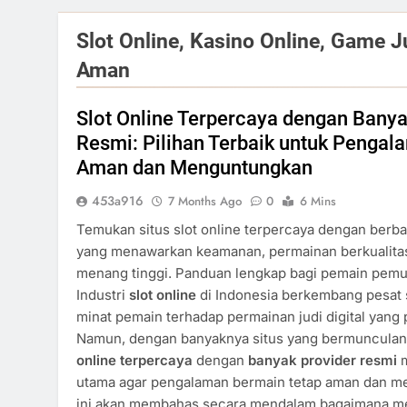
Slot Online, Kasino Online, Game Ju
Aman
Slot Online Terpercaya dengan Banya
Resmi: Pilihan Terbaik untuk Penga
Aman dan Menguntungkan
453a916
7 Months Ago
0
6 Mins
Temukan situs slot online terpercaya dengan berba
yang menawarkan keamanan, permainan berkualitas
menang tinggi. Panduan lengkap bagi pemain pemul
Industri
slot online
di Indonesia berkembang pesat 
minat pemain terhadap permainan judi digital yang p
Namun, dengan banyaknya situs yang bermuncul
online terpercaya
dengan
banyak provider resmi
m
utama agar pengalaman bermain tetap aman dan me
ini akan membahas secara mendalam bagaimana mem