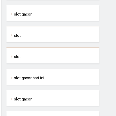
slot gacor
slot
slot
slot gacor hari ini
slot gacor