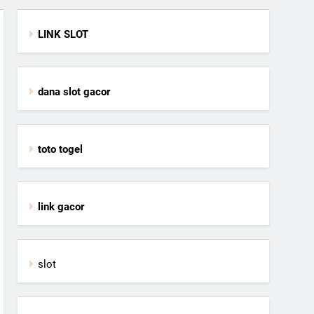
LINK SLOT
dana slot gacor
toto togel
link gacor
slot