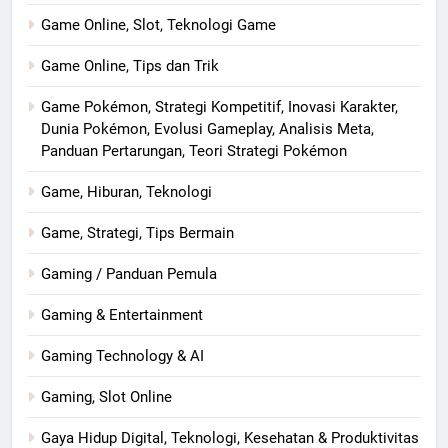
Game Online, Slot, Teknologi Game
Game Online, Tips dan Trik
Game Pokémon, Strategi Kompetitif, Inovasi Karakter,
Dunia Pokémon, Evolusi Gameplay, Analisis Meta,
Panduan Pertarungan, Teori Strategi Pokémon
Game, Hiburan, Teknologi
Game, Strategi, Tips Bermain
Gaming / Panduan Pemula
Gaming & Entertainment
Gaming Technology & AI
Gaming, Slot Online
Gaya Hidup Digital, Teknologi, Kesehatan & Produktivitas