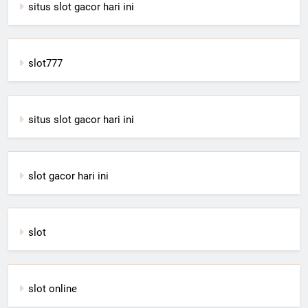
situs slot gacor hari ini
slot777
situs slot gacor hari ini
slot gacor hari ini
slot
slot online