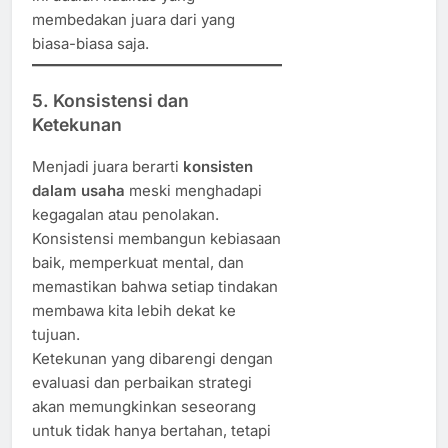
membedakan juara dari yang
biasa-biasa saja.
5. Konsistensi dan
Ketekunan
Menjadi juara berarti
konsisten
dalam usaha
meski menghadapi
kegagalan atau penolakan.
Konsistensi membangun kebiasaan
baik, memperkuat mental, dan
memastikan bahwa setiap tindakan
membawa kita lebih dekat ke
tujuan.
Ketekunan yang dibarengi dengan
evaluasi dan perbaikan strategi
akan memungkinkan seseorang
untuk tidak hanya bertahan, tetapi