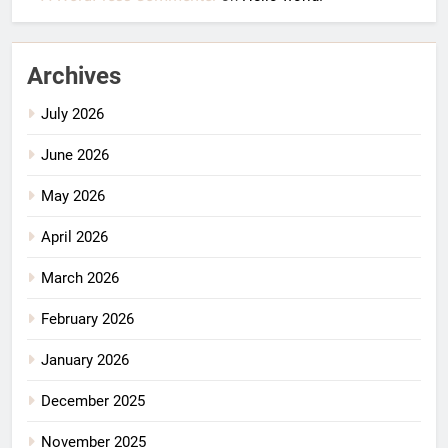
Archives
July 2026
June 2026
May 2026
April 2026
March 2026
February 2026
January 2026
December 2025
November 2025