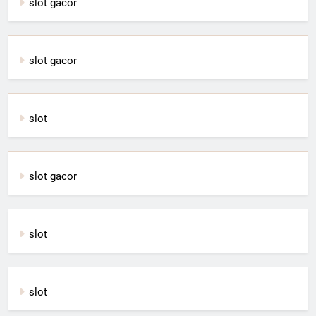
slot gacor
slot gacor
slot
slot gacor
slot
slot