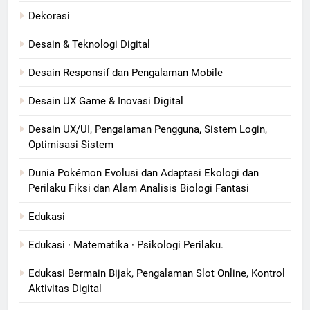
Dekorasi
Desain & Teknologi Digital
Desain Responsif dan Pengalaman Mobile
Desain UX Game & Inovasi Digital
Desain UX/UI, Pengalaman Pengguna, Sistem Login,
Optimisasi Sistem
Dunia Pokémon Evolusi dan Adaptasi Ekologi dan
Perilaku Fiksi dan Alam Analisis Biologi Fantasi
Edukasi
Edukasi · Matematika · Psikologi Perilaku.
Edukasi Bermain Bijak, Pengalaman Slot Online, Kontrol
Aktivitas Digital