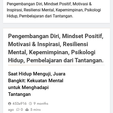
Pengembangan Diri, Mindset Positif, Motivasi &
Inspirasi, Resiliensi Mental, Kepemimpinan, Psikologi
Hidup, Pembelajaran dari Tantangan.
Pengembangan Diri, Mindset Positif,
Motivasi & Inspirasi, Resiliensi
Mental, Kepemimpinan, Psikologi
Hidup, Pembelajaran dari Tantangan.
Saat Hidup Menguji, Juara
Bangkit: Kekuatan Mental
untuk Menghadapi
Tantangan
453a916
9 months
ago
0
5 mins