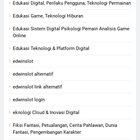
Edukasi Digital, Perilaku Pengguna, Teknologi Permainan
Edukasi Game, Teknologi Hiburan
Edukasi Sistem Digital Psikologi Pemain Analisis Game
Online
Edukasi Teknologi & Platform Digital
edwinslot
edwinslot alternatif
edwinslot link alternatif
edwinslot login
eknologi Cloud & Inovasi Digital
Fiksi Fantasi, Petualangan, Cerita Pahlawan, Dunia
Fantasi, Pengembangan Karakter