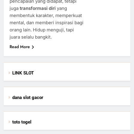
pencapaian yang didapat, tetapi
juga
transformasi diri
yang
membentuk karakter, memperkuat
mental, dan memberi inspirasi bagi
orang lain. Hidup menguji, tapi
juara selalu bangkit.
Read More
LINK SLOT
dana slot gacor
toto togel