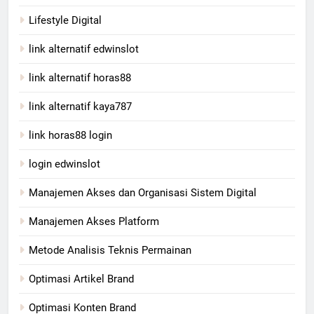
Lifestyle Digital
link alternatif edwinslot
link alternatif horas88
link alternatif kaya787
link horas88 login
login edwinslot
Manajemen Akses dan Organisasi Sistem Digital
Manajemen Akses Platform
Metode Analisis Teknis Permainan
Optimasi Artikel Brand
Optimasi Konten Brand