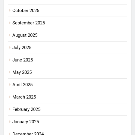
October 2025
September 2025
August 2025
July 2025
June 2025
May 2025
April 2025
March 2025
February 2025
January 2025
December 2024