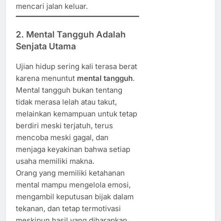
mencari jalan keluar.
2. Mental Tangguh Adalah
Senjata Utama
Ujian hidup sering kali terasa berat
karena menuntut
mental tangguh
.
Mental tangguh bukan tentang
tidak merasa lelah atau takut,
melainkan kemampuan untuk tetap
berdiri meski terjatuh, terus
mencoba meski gagal, dan
menjaga keyakinan bahwa setiap
usaha memiliki makna.
Orang yang memiliki ketahanan
mental mampu mengelola emosi,
mengambil keputusan bijak dalam
tekanan, dan tetap termotivasi
meskipun hasil yang diharapkan