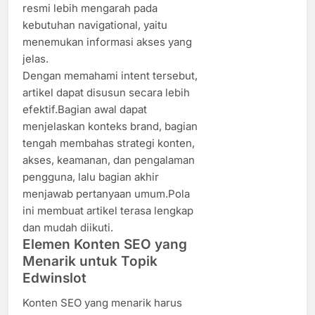
resmi lebih mengarah pada
kebutuhan navigational, yaitu
menemukan informasi akses yang
jelas.
Dengan memahami intent tersebut,
artikel dapat disusun secara lebih
efektif.Bagian awal dapat
menjelaskan konteks brand, bagian
tengah membahas strategi konten,
akses, keamanan, dan pengalaman
pengguna, lalu bagian akhir
menjawab pertanyaan umum.Pola
ini membuat artikel terasa lengkap
dan mudah diikuti.
Elemen Konten SEO yang
Menarik untuk Topik
Edwinslot
Konten SEO yang menarik harus