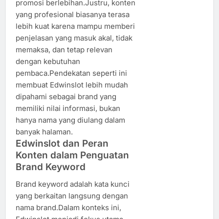
promosi berlebihan.Justru, konten
yang profesional biasanya terasa
lebih kuat karena mampu memberi
penjelasan yang masuk akal, tidak
memaksa, dan tetap relevan
dengan kebutuhan
pembaca.Pendekatan seperti ini
membuat Edwinslot lebih mudah
dipahami sebagai brand yang
memiliki nilai informasi, bukan
hanya nama yang diulang dalam
banyak halaman.
Edwinslot dan Peran
Konten dalam Penguatan
Brand Keyword
Brand keyword adalah kata kunci
yang berkaitan langsung dengan
nama brand.Dalam konteks ini,