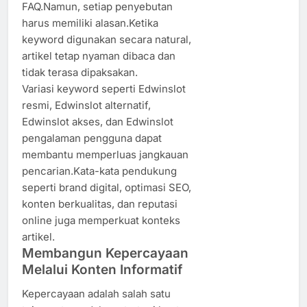
FAQ.Namun, setiap penyebutan
harus memiliki alasan.Ketika
keyword digunakan secara natural,
artikel tetap nyaman dibaca dan
tidak terasa dipaksakan.
Variasi keyword seperti Edwinslot
resmi, Edwinslot alternatif,
Edwinslot akses, dan Edwinslot
pengalaman pengguna dapat
membantu memperluas jangkauan
pencarian.Kata-kata pendukung
seperti brand digital, optimasi SEO,
konten berkualitas, dan reputasi
online juga memperkuat konteks
artikel.
Membangun Kepercayaan
Melalui Konten Informatif
Kepercayaan adalah salah satu