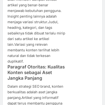
artikel yang benar-benar
menjawab kebutuhan pengguna.
Insight penting lainnya adalah
menjaga variasi struktur.Judul,
heading, kategori, dan tags
sebaiknya tidak dibuat terlalu mirip
dari satu artikel ke artikel
lain.Variasi yang relevan
membantu konten terlihat lebih
natural dan tidak terkesan
duplikatif.
Paragraf Otoritas: Kualitas
Konten sebagai Aset
Jangka Panjang
Dalam strategi SEO brand, konten
berkualitas adalah aset jangka
panjang.Artikel yang informatif
dapat terus membantu pengguna