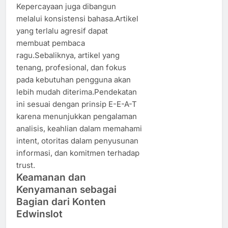
Kepercayaan juga dibangun
melalui konsistensi bahasa.Artikel
yang terlalu agresif dapat
membuat pembaca
ragu.Sebaliknya, artikel yang
tenang, profesional, dan fokus
pada kebutuhan pengguna akan
lebih mudah diterima.Pendekatan
ini sesuai dengan prinsip E-E-A-T
karena menunjukkan pengalaman
analisis, keahlian dalam memahami
intent, otoritas dalam penyusunan
informasi, dan komitmen terhadap
trust.
Keamanan dan
Kenyamanan sebagai
Bagian dari Konten
Edwinslot