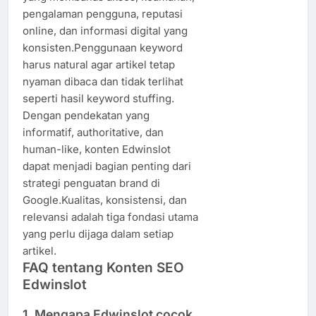
pengalaman pengguna, reputasi
online, dan informasi digital yang
konsisten.Penggunaan keyword
harus natural agar artikel tetap
nyaman dibaca dan tidak terlihat
seperti hasil keyword stuffing.
Dengan pendekatan yang
informatif, authoritative, dan
human-like, konten Edwinslot
dapat menjadi bagian penting dari
strategi penguatan brand di
Google.Kualitas, konsistensi, dan
relevansi adalah tiga fondasi utama
yang perlu dijaga dalam setiap
artikel.
FAQ tentang Konten SEO
Edwinslot
1. Mengapa Edwinslot cocok