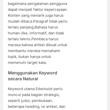
bagaimana pengalaman pengguna
dapat menjadi faktor kepercayaan.
Konten yang menarik juga harus
mudah dibaca.Paragraf tidak perlu
terlalu panjang.Bahasa harus
human-like, informatif, dan tidak
terlalu teknis.Pembaca harus
merasa bahwa artikel dibuat untuk
membantu mereka memahami
topik, bukan hanya untuk
memenuhi target kata.
Menggunakan Keyword
secara Natural
Keyword utama Edwinslot perlu
muncul pada bagian strategis,
seperti judul, pembukaan,
beberapa heading, isi artikel, dan