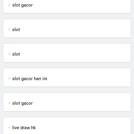
slot gacor
slot
slot
slot gacor hari ini
slot gacor
live draw hk