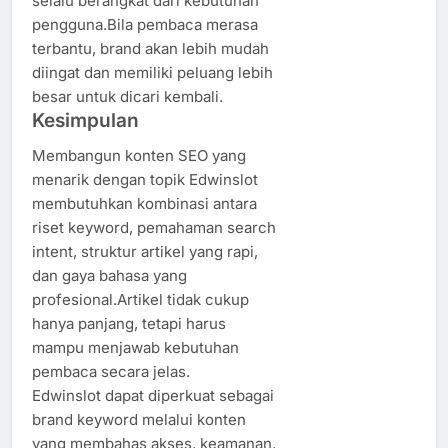
selalu berangkat dari kebutuhan
pengguna.Bila pembaca merasa
terbantu, brand akan lebih mudah
diingat dan memiliki peluang lebih
besar untuk dicari kembali.
Kesimpulan
Membangun konten SEO yang
menarik dengan topik Edwinslot
membutuhkan kombinasi antara
riset keyword, pemahaman search
intent, struktur artikel yang rapi,
dan gaya bahasa yang
profesional.Artikel tidak cukup
hanya panjang, tetapi harus
mampu menjawab kebutuhan
pembaca secara jelas.
Edwinslot dapat diperkuat sebagai
brand keyword melalui konten
yang membahas akses, keamanan,