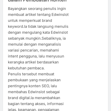
Bayangkan seorang penulis ingin
membuat artikel tentang Edwinslot
untuk memperkuat brand
keyword.Ia tidak langsung menulis
dengan mengulang kata Edwinslot
sebanyak mungkin.Sebaliknya, ia
memulai dengan menganalisis
variasi pencarian, memahami
intent pengguna, lalu menyusun
kerangka artikel berdasarkan
kebutuhan pembaca.
Penulis tersebut membuat
pembukaan yang menjelaskan
pentingnya konten SEO, lalu
membahas Edwinslot sebagai
brand digital.Ia menambahkan
bagian tentang akses, informasi
jelas, keamanan, pengalaman