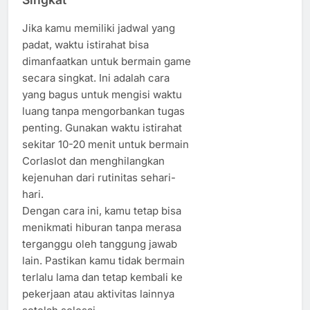
Jika kamu memiliki jadwal yang
padat, waktu istirahat bisa
dimanfaatkan untuk bermain game
secara singkat. Ini adalah cara
yang bagus untuk mengisi waktu
luang tanpa mengorbankan tugas
penting. Gunakan waktu istirahat
sekitar 10-20 menit untuk bermain
Corlaslot dan menghilangkan
kejenuhan dari rutinitas sehari-
hari.
Dengan cara ini, kamu tetap bisa
menikmati hiburan tanpa merasa
terganggu oleh tanggung jawab
lain. Pastikan kamu tidak bermain
terlalu lama dan tetap kembali ke
pekerjaan atau aktivitas lainnya