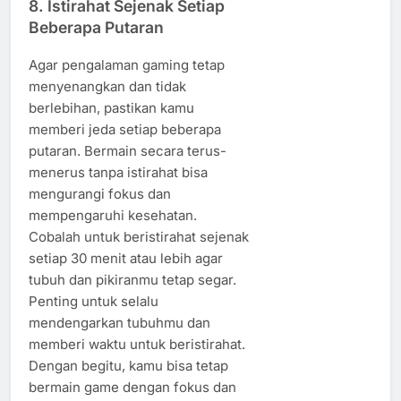
8.
Istirahat Sejenak Setiap
Beberapa Putaran
Agar pengalaman gaming tetap
menyenangkan dan tidak
berlebihan, pastikan kamu
memberi jeda setiap beberapa
putaran. Bermain secara terus-
menerus tanpa istirahat bisa
mengurangi fokus dan
mempengaruhi kesehatan.
Cobalah untuk beristirahat sejenak
setiap 30 menit atau lebih agar
tubuh dan pikiranmu tetap segar.
Penting untuk selalu
mendengarkan tubuhmu dan
memberi waktu untuk beristirahat.
Dengan begitu, kamu bisa tetap
bermain game dengan fokus dan