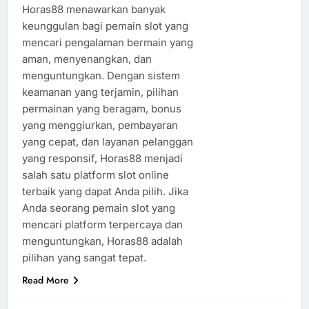
Horas88 menawarkan banyak
keunggulan bagi pemain slot yang
mencari pengalaman bermain yang
aman, menyenangkan, dan
menguntungkan. Dengan sistem
keamanan yang terjamin, pilihan
permainan yang beragam, bonus
yang menggiurkan, pembayaran
yang cepat, dan layanan pelanggan
yang responsif, Horas88 menjadi
salah satu platform slot online
terbaik yang dapat Anda pilih. Jika
Anda seorang pemain slot yang
mencari platform terpercaya dan
menguntungkan, Horas88 adalah
pilihan yang sangat tepat.
Read More