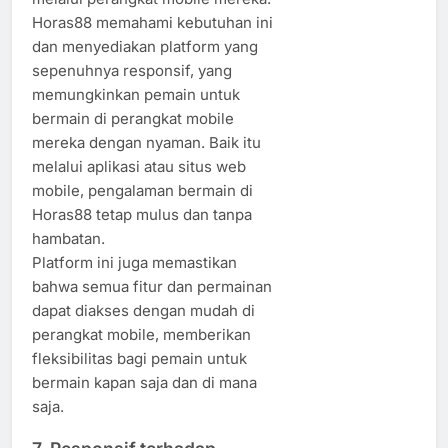
Horas88 memahami kebutuhan ini
dan menyediakan platform yang
sepenuhnya responsif, yang
memungkinkan pemain untuk
bermain di perangkat mobile
mereka dengan nyaman. Baik itu
melalui aplikasi atau situs web
mobile, pengalaman bermain di
Horas88 tetap mulus dan tanpa
hambatan.
Platform ini juga memastikan
bahwa semua fitur dan permainan
dapat diakses dengan mudah di
perangkat mobile, memberikan
fleksibilitas bagi pemain untuk
bermain kapan saja dan di mana
saja.