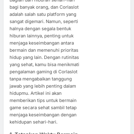
bagi banyak orang, dan Corlaslot
adalah salah satu platform yang
sangat digemari. Namun, seperti
halnya dengan segala bentuk
hiburan lainnya, penting untuk
menjaga keseimbangan antara
bermain dan memenuhi prioritas
hidup yang lain. Dengan rutinitas
yang sehat, kamu bisa menikmati
pengalaman gaming di Corlaslot
tanpa mengabaikan tanggung
jawab yang lebih penting dalam
hidupmu. Artikel ini akan
memberikan tips untuk bermain
game secara sehat sambil tetap
menjaga keseimbangan dengan
kehidupan sehari-hari.