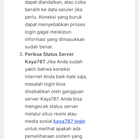
dapat diandalkan, atau coba
beralih ke data seluler jika
perlu. Koneksi yang buruk
dapat menyebabkan proses
login gagal meskipun
informasi yang dimasukkan
sudah benar.
Periksa Status Server
Kaya787
Jika Anda sudah
yakin bahwa koneksi
internet Anda baik-baik saja,
masalah login bisa
disebabkan oleh gangguan
server Kaya787. Anda bisa
mengecek status server
melalui situs resmi atau
media sosial
kaya787 login
untuk melihat apakah ada
pemeliharaan sistem yang