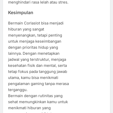
menghindari rasa lelah atau stres.
Kesimpulan
Bermain Corlaslot bisa menjadi
hiburan yang sangat
menyenangkan, tetapi penting
untuk menjaga keseimbangan
dengan prioritas hidup yang
lainnya. Dengan menetapkan
jadwal yang terstruktur, menjaga
kesehatan fisik dan mental, serta
tetap fokus pada tanggung jawab
utama, kamu bisa menikmati
pengalaman gaming tanpa merasa
terganggu.
Bermain dengan rutinitas yang
sehat memungkinkan kamu untuk
menikmati hiburan yang