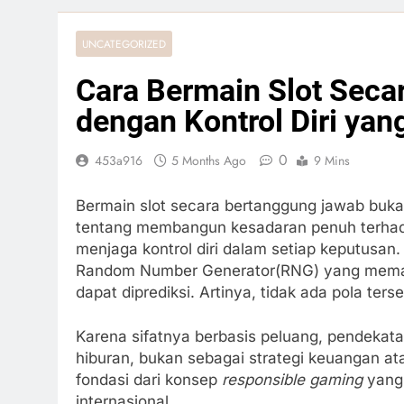
UNCATEGORIZED
Cara Bermain Slot Sec
dengan Kontrol Diri yan
0
453a916
5 Months Ago
9 Mins
Bermain slot secara bertanggung jawab buka
tentang membangun kesadaran penuh terhada
menjaga kontrol diri dalam setiap keputusa
Random Number Generator(RNG) yang memasti
dapat diprediksi. Artinya, tidak ada pola te
Karena sifatnya berbasis peluang, pendekata
hiburan, bukan sebagai strategi keuangan ata
fondasi dari konsep
responsible gaming
yang 
internasional.