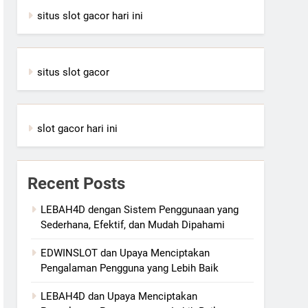
situs slot gacor hari ini
situs slot gacor
slot gacor hari ini
Recent Posts
LEBAH4D dengan Sistem Penggunaan yang
Sederhana, Efektif, dan Mudah Dipahami
EDWINSLOT dan Upaya Menciptakan
Pengalaman Pengguna yang Lebih Baik
LEBAH4D dan Upaya Menciptakan