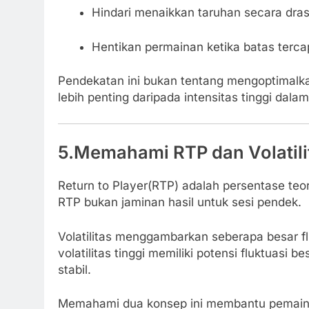
Hindari menaikkan taruhan secara dras
Hentikan permainan ketika batas terca
Pendekatan ini bukan tentang mengoptimalkan 
lebih penting daripada intensitas tinggi dala
5.Memahami RTP dan Volatilit
Return to Player(RTP) adalah persentase te
RTP bukan jaminan hasil untuk sesi pendek.
Volatilitas menggambarkan seberapa besar f
volatilitas tinggi memiliki potensi fluktuasi 
stabil.
Memahami dua konsep ini membantu pemain 