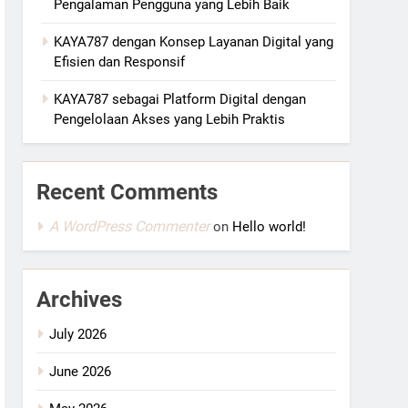
Pengalaman Pengguna yang Lebih Baik
KAYA787 dengan Konsep Layanan Digital yang
Efisien dan Responsif
KAYA787 sebagai Platform Digital dengan
Pengelolaan Akses yang Lebih Praktis
Recent Comments
A WordPress Commenter
on
Hello world!
Archives
July 2026
June 2026