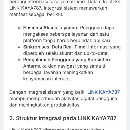
berbagi informasi secara real-time. Dalam konteks
LINK KAYA787, integrasi sistem menawarkan
manfaat sebagai berikut:
Efisiensi Akses Layanan:
Pengguna dapat
mengakses beberapa layanan dari satu
platform tanpa harus berpindah aplikasi.
Sinkronisasi Data Real-Time:
Informasi yang
diperoleh selalu akurat dan up-to-date.
Pengalaman Pengguna yang Konsisten:
Antarmuka dan navigasi yang sama di
berbagai layanan meningkatkan
kenyamanan interaksi.
Dengan integrasi sistem yang baik,
LINK KAYA787
mampu mempermudah aktivitas digital pengguna
dan meningkatkan produktivitas.
2. Struktur Integrasi pada LINK KAYA787