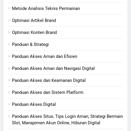
Metode Analisis Teknis Permainan
Optimasi Artikel Brand
Optimasi Konten Brand
Panduan & Strategi
Panduan Akses Aman dan Efisien
Panduan Akses Aman dan Navigasi Digital
Panduan Akses dan Keamanan Digital
Panduan Akses dan Sistem Platform
Panduan Akses Digital
Panduan Akses Situs, Tips Login Aman, Strategi Bermain
Slot, Manajemen Akun Online, Hiburan Digital