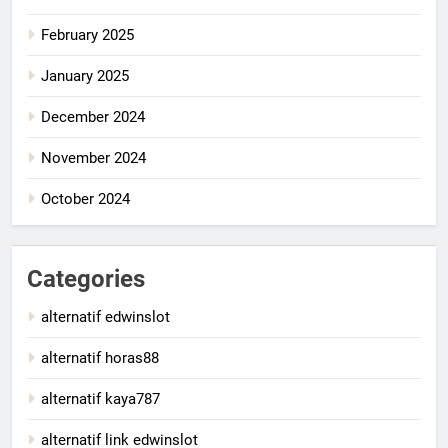
February 2025
January 2025
December 2024
November 2024
October 2024
Categories
alternatif edwinslot
alternatif horas88
alternatif kaya787
alternatif link edwinslot