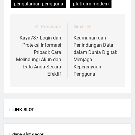
pengalaman pengguna
platform modern
Previous:
Next:
Post
navigation
Kaya787 Login dan
Keamanan dan
Proteksi Informasi
Perlindungan Data
Pribadi: Cara
dalam Dunia Digital:
Melindungi Akun dan
Menjaga
Data Anda Secara
Kepercayaan
Efektif
Pengguna
LINK SLOT
dana slot gacor