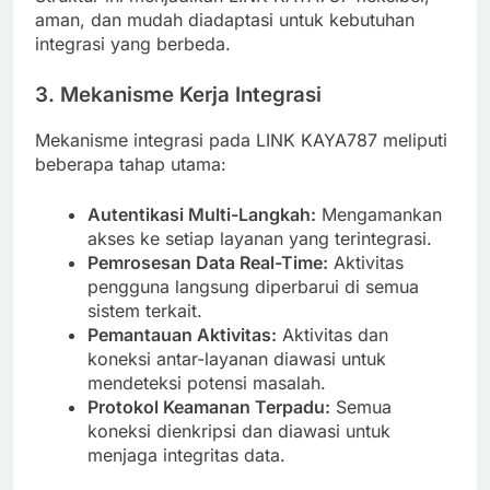
aman, dan mudah diadaptasi untuk kebutuhan
integrasi yang berbeda.
3. Mekanisme Kerja Integrasi
Mekanisme integrasi pada LINK KAYA787 meliputi
beberapa tahap utama:
Autentikasi Multi-Langkah:
Mengamankan
akses ke setiap layanan yang terintegrasi.
Pemrosesan Data Real-Time:
Aktivitas
pengguna langsung diperbarui di semua
sistem terkait.
Pemantauan Aktivitas:
Aktivitas dan
koneksi antar-layanan diawasi untuk
mendeteksi potensi masalah.
Protokol Keamanan Terpadu:
Semua
koneksi dienkripsi dan diawasi untuk
menjaga integritas data.