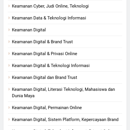
Keamanan Cyber, Judi Online, Teknologi
Keamanan Data & Teknologi Informasi
Keamanan Digital
Keamanan Digital & Brand Trust
Keamanan Digital & Privasi Online
Keamanan Digital & Teknologi Informasi
Keamanan Digital dan Brand Trust
Keamanan Digital, Literasi Teknologi, Mahasiswa dan
Dunia Maya
Keamanan Digital, Permainan Online
Keamanan Digital, Sistem Platform, Kepercayaan Brand