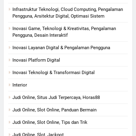
Infrastruktur Teknologi, Cloud Computing, Pengalaman
Pengguna, Arsitektur Digital, Optimasi Sistem
Inovasi Game, Teknologi & Kreativitas, Pengalaman
Pengguna, Desain Interaktif
Inovasi Layanan Digital & Pengalaman Pengguna
Inovasi Platform Digital
Inovasi Teknologi & Transformasi Digital
Interior
Judi Online, Situs Judi Terpercaya, Horas88
Judi Online, Slot Online, Panduan Bermain
Judi Online, Slot Online, Tips dan Trik
Judi Online, Slot, Jackpot