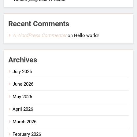
Recent Comments
A WordPress Commenter
on
Hello world!
Archives
July 2026
June 2026
May 2026
April 2026
March 2026
February 2026