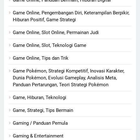
Game Online, Panduan Bermain, Hiburan Digital
Game Online, Pengembangan Diri, Keterampilan Berpikir,
Hiburan Positif, Game Strategi
Game Online, Slot Online, Permainan Judi
Game Online, Slot, Teknologi Game
Game Online, Tips dan Trik
Game Pokémon, Strategi Kompetitif, Inovasi Karakter,
Dunia Pokémon, Evolusi Gameplay, Analisis Meta,
Panduan Pertarungan, Teori Strategi Pokémon
Game, Hiburan, Teknologi
Game, Strategi, Tips Bermain
Gaming / Panduan Pemula
Gaming & Entertainment