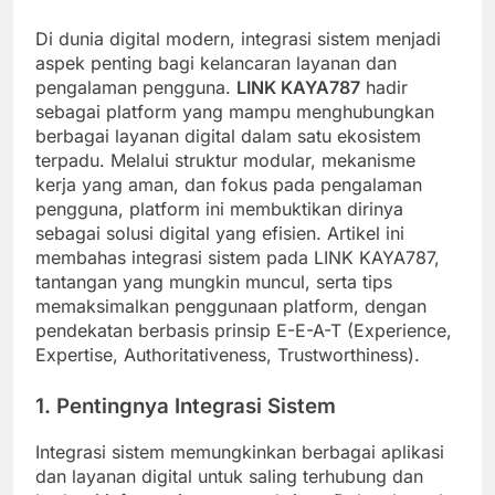
Di dunia digital modern, integrasi sistem menjadi
aspek penting bagi kelancaran layanan dan
pengalaman pengguna.
LINK KAYA787
hadir
sebagai platform yang mampu menghubungkan
berbagai layanan digital dalam satu ekosistem
terpadu. Melalui struktur modular, mekanisme
kerja yang aman, dan fokus pada pengalaman
pengguna, platform ini membuktikan dirinya
sebagai solusi digital yang efisien. Artikel ini
membahas integrasi sistem pada LINK KAYA787,
tantangan yang mungkin muncul, serta tips
memaksimalkan penggunaan platform, dengan
pendekatan berbasis prinsip E-E-A-T (Experience,
Expertise, Authoritativeness, Trustworthiness).
1. Pentingnya Integrasi Sistem
Integrasi sistem memungkinkan berbagai aplikasi
dan layanan digital untuk saling terhubung dan