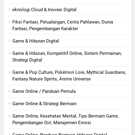
eknologi Cloud & Inovasi Digital
Fiksi Fantasi, Petualangan, Cerita Pahlawan, Dunia
Fantasi, Pengembangan Karakter
Game & Hiburan Digital
Game & Hiburan, Kompetitif Online, Sistem Permainan,
Strategi Digital
Game & Pop Culture, Pokémon Lore, Mythical Guardians,
Fantasy Nature Spirits, Anime Universe
Game Online / Panduan Pemula
Game Online & Strategi Bermain
Game Online, Kesehatan Mental, Tips Bermain Game,
Pengembangan Diri, Manajemen Emosi