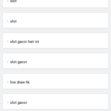
slot
slot
slot gacor hari ini
slot gacor
live draw hk
slot gacor