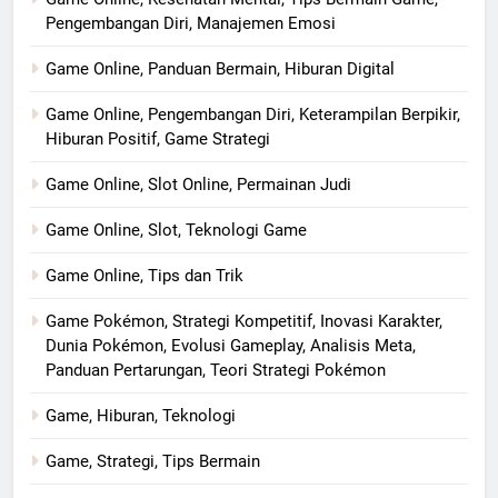
Pengembangan Diri, Manajemen Emosi
Game Online, Panduan Bermain, Hiburan Digital
Game Online, Pengembangan Diri, Keterampilan Berpikir,
Hiburan Positif, Game Strategi
Game Online, Slot Online, Permainan Judi
Game Online, Slot, Teknologi Game
Game Online, Tips dan Trik
Game Pokémon, Strategi Kompetitif, Inovasi Karakter,
Dunia Pokémon, Evolusi Gameplay, Analisis Meta,
Panduan Pertarungan, Teori Strategi Pokémon
Game, Hiburan, Teknologi
Game, Strategi, Tips Bermain