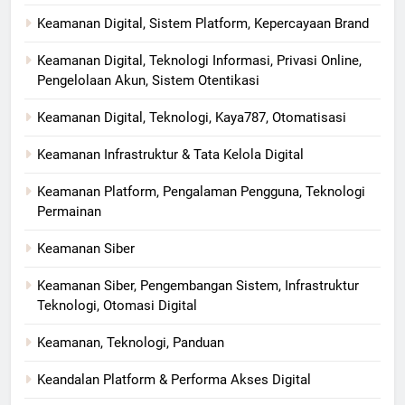
Keamanan Digital, Sistem Platform, Kepercayaan Brand
Keamanan Digital, Teknologi Informasi, Privasi Online,
Pengelolaan Akun, Sistem Otentikasi
Keamanan Digital, Teknologi, Kaya787, Otomatisasi
Keamanan Infrastruktur & Tata Kelola Digital
Keamanan Platform, Pengalaman Pengguna, Teknologi
Permainan
Keamanan Siber
Keamanan Siber, Pengembangan Sistem, Infrastruktur
Teknologi, Otomasi Digital
Keamanan, Teknologi, Panduan
Keandalan Platform & Performa Akses Digital