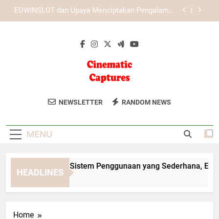
Skip
LEBAH4D dan Upaya Menciptakan Pengalaman
to
Pengguna yang Lebih Baik
content
KAYA787 dengan Konsep Layanan Digital yang
Efisien dan Responsif
LEBAH4D dengan Sistem Penggunaan yang
Sederhana, Efektif, dan Mudah Dipahami
EDWINSLOT dan Upaya Menciptakan Pengalaman
Pengguna yang Lebih Baik
Cinematic
Abadikan Momen Istimewa Anda
LEBAH4D dan Upaya Menciptakan Pengalaman
NEWSLETTER
RANDOM NEWS
Pengguna yang Lebih Baik
Captures
Dengan Cinematic Captures. Fotografi
KAYA787 dengan Konsep Layanan Digital yang
Dan Video Berkualitas Sinematik Untuk
Efisien dan Responsif
MENU
Kenangan Anda.
BAH4D dengan Sistem Penggunaan yang Sederhana, Efektif,
HEADLINES
Weeks Ago
Home