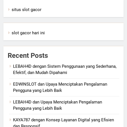
situs slot gacor
slot gacor hari ini
Recent Posts
LEBAH4D dengan Sistem Penggunaan yang Sederhana,
Efektif, dan Mudah Dipahami
EDWINSLOT dan Upaya Menciptakan Pengalaman
Pengguna yang Lebih Baik
LEBAH4D dan Upaya Menciptakan Pengalaman
Pengguna yang Lebih Baik
KAYA787 dengan Konsep Layanan Digital yang Efisien
dan Responsif