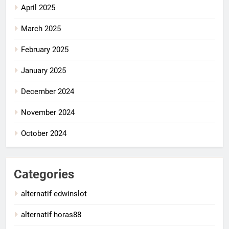
April 2025
March 2025
February 2025
January 2025
December 2024
November 2024
October 2024
Categories
alternatif edwinslot
alternatif horas88