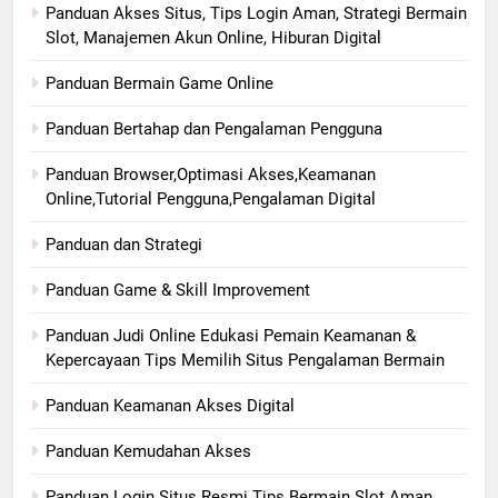
Panduan Akses Situs, Tips Login Aman, Strategi Bermain
Slot, Manajemen Akun Online, Hiburan Digital
Panduan Bermain Game Online
Panduan Bertahap dan Pengalaman Pengguna
Panduan Browser,Optimasi Akses,Keamanan
Online,Tutorial Pengguna,Pengalaman Digital
Panduan dan Strategi
Panduan Game & Skill Improvement
Panduan Judi Online Edukasi Pemain Keamanan &
Kepercayaan Tips Memilih Situs Pengalaman Bermain
Panduan Keamanan Akses Digital
Panduan Kemudahan Akses
Panduan Login Situs Resmi Tips Bermain Slot Aman