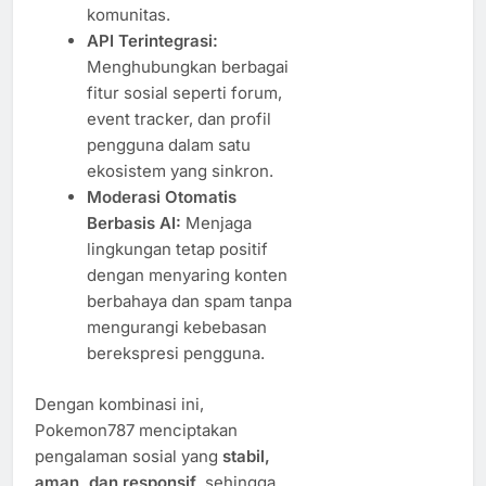
komunitas.
API Terintegrasi:
Menghubungkan berbagai
fitur sosial seperti forum,
event tracker, dan profil
pengguna dalam satu
ekosistem yang sinkron.
Moderasi Otomatis
Berbasis AI:
Menjaga
lingkungan tetap positif
dengan menyaring konten
berbahaya dan spam tanpa
mengurangi kebebasan
berekspresi pengguna.
Dengan kombinasi ini,
Pokemon787 menciptakan
pengalaman sosial yang
stabil,
aman, dan responsif
, sehingga