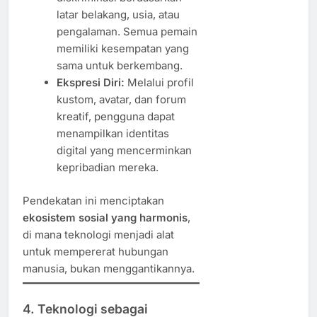
latar belakang, usia, atau
pengalaman. Semua pemain
memiliki kesempatan yang
sama untuk berkembang.
Ekspresi Diri:
Melalui profil
kustom, avatar, dan forum
kreatif, pengguna dapat
menampilkan identitas
digital yang mencerminkan
kepribadian mereka.
Pendekatan ini menciptakan
ekosistem sosial yang harmonis
,
di mana teknologi menjadi alat
untuk mempererat hubungan
manusia, bukan menggantikannya.
4. Teknologi sebagai