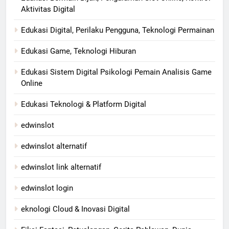
Aktivitas Digital
Edukasi Digital, Perilaku Pengguna, Teknologi Permainan
Edukasi Game, Teknologi Hiburan
Edukasi Sistem Digital Psikologi Pemain Analisis Game
Online
Edukasi Teknologi & Platform Digital
edwinslot
edwinslot alternatif
edwinslot link alternatif
edwinslot login
eknologi Cloud & Inovasi Digital