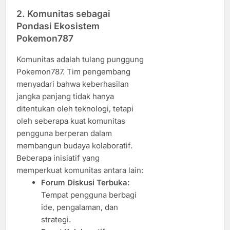
2. Komunitas sebagai
Pondasi Ekosistem
Pokemon787
Komunitas adalah tulang punggung
Pokemon787. Tim pengembang
menyadari bahwa keberhasilan
jangka panjang tidak hanya
ditentukan oleh teknologi, tetapi
oleh seberapa kuat komunitas
pengguna berperan dalam
membangun budaya kolaboratif.
Beberapa inisiatif yang
memperkuat komunitas antara lain:
Forum Diskusi Terbuka:
Tempat pengguna berbagi
ide, pengalaman, dan
strategi.