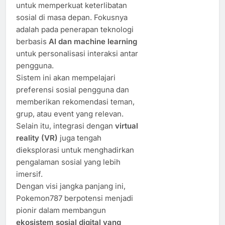
untuk memperkuat keterlibatan
sosial di masa depan. Fokusnya
adalah pada penerapan teknologi
berbasis
AI dan machine learning
untuk personalisasi interaksi antar
pengguna.
Sistem ini akan mempelajari
preferensi sosial pengguna dan
memberikan rekomendasi teman,
grup, atau event yang relevan.
Selain itu, integrasi dengan
virtual
reality (VR)
juga tengah
dieksplorasi untuk menghadirkan
pengalaman sosial yang lebih
imersif.
Dengan visi jangka panjang ini,
Pokemon787 berpotensi menjadi
pionir dalam membangun
ekosistem sosial digital yang