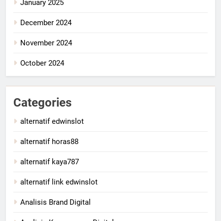
January 2025
December 2024
November 2024
October 2024
Categories
alternatif edwinslot
alternatif horas88
alternatif kaya787
alternatif link edwinslot
Analisis Brand Digital