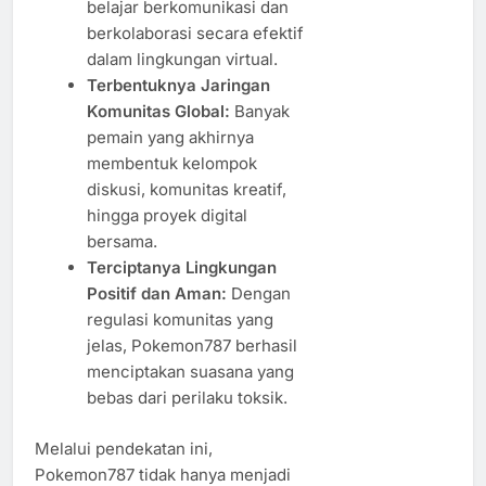
belajar berkomunikasi dan
berkolaborasi secara efektif
dalam lingkungan virtual.
Terbentuknya Jaringan
Komunitas Global:
Banyak
pemain yang akhirnya
membentuk kelompok
diskusi, komunitas kreatif,
hingga proyek digital
bersama.
Terciptanya Lingkungan
Positif dan Aman:
Dengan
regulasi komunitas yang
jelas, Pokemon787 berhasil
menciptakan suasana yang
bebas dari perilaku toksik.
Melalui pendekatan ini,
Pokemon787 tidak hanya menjadi