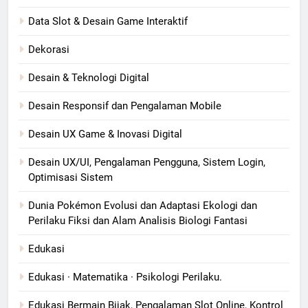
Data Slot & Desain Game Interaktif
Dekorasi
Desain & Teknologi Digital
Desain Responsif dan Pengalaman Mobile
Desain UX Game & Inovasi Digital
Desain UX/UI, Pengalaman Pengguna, Sistem Login,
Optimisasi Sistem
Dunia Pokémon Evolusi dan Adaptasi Ekologi dan
Perilaku Fiksi dan Alam Analisis Biologi Fantasi
Edukasi
Edukasi · Matematika · Psikologi Perilaku.
Edukasi Bermain Bijak, Pengalaman Slot Online, Kontrol