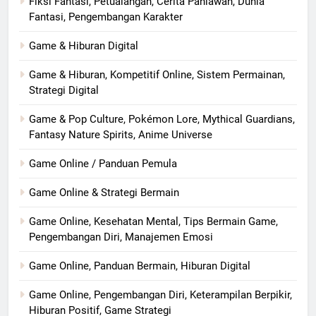
Fiksi Fantasi, Petualangan, Cerita Pahlawan, Dunia
Fantasi, Pengembangan Karakter
Game & Hiburan Digital
Game & Hiburan, Kompetitif Online, Sistem Permainan,
Strategi Digital
Game & Pop Culture, Pokémon Lore, Mythical Guardians,
Fantasy Nature Spirits, Anime Universe
Game Online / Panduan Pemula
Game Online & Strategi Bermain
Game Online, Kesehatan Mental, Tips Bermain Game,
Pengembangan Diri, Manajemen Emosi
Game Online, Panduan Bermain, Hiburan Digital
Game Online, Pengembangan Diri, Keterampilan Berpikir,
Hiburan Positif, Game Strategi