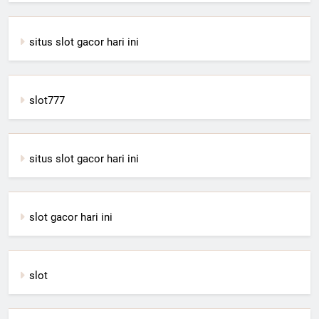
situs slot gacor hari ini
slot777
situs slot gacor hari ini
slot gacor hari ini
slot