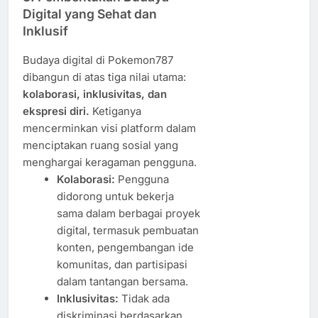
Digital yang Sehat dan
Inklusif
Budaya digital di Pokemon787
dibangun di atas tiga nilai utama:
kolaborasi, inklusivitas, dan
ekspresi diri.
Ketiganya
mencerminkan visi platform dalam
menciptakan ruang sosial yang
menghargai keragaman pengguna.
Kolaborasi:
Pengguna
didorong untuk bekerja
sama dalam berbagai proyek
digital, termasuk pembuatan
konten, pengembangan ide
komunitas, dan partisipasi
dalam tantangan bersama.
Inklusivitas:
Tidak ada
diskriminasi berdasarkan