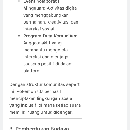
Event Kolaboratif
Mingguan:
Aktivitas digital
yang menggabungkan
permainan, kreativitas, dan
interaksi sosial.
Program Duta Komunitas:
Anggota aktif yang
membantu mengelola
interaksi dan menjaga
suasana positif di dalam
platform.
Dengan struktur komunitas seperti
ini, Pokemon787 berhasil
menciptakan
lingkungan sosial
yang inklusif
, di mana setiap suara
memiliki ruang untuk didengar.
3. Pembentukan Budaya