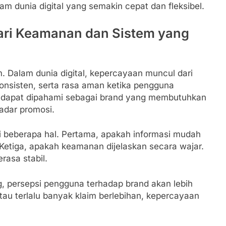
lam dunia digital yang semakin cepat dan fleksibel.
ari Keamanan dan Sistem yang
m. Dalam dunia digital, kepercayaan muncul dari
onsisten, serta rasa aman ketika pengguna
7 dapat dipahami sebagai brand yang membutuhkan
adar promosi.
 beberapa hal. Pertama, apakah informasi mudah
 Ketiga, apakah keamanan dijelaskan secara wajar.
asa stabil.
, persepsi pengguna terhadap brand akan lebih
s atau terlalu banyak klaim berlebihan, kepercayaan