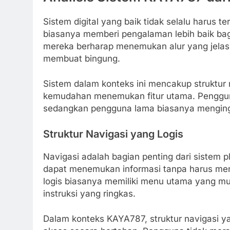
Sistem digital yang baik tidak selalu harus t
biasanya memberi pengalaman lebih baik ba
mereka berharap menemukan alur yang jelas, 
membuat bingung.
Sistem dalam konteks ini mencakup struktur 
kemudahan menemukan fitur utama. Penggu
sedangkan pengguna lama biasanya mengingi
Struktur Navigasi yang Logis
Navigasi adalah bagian penting dari sistem 
dapat menemukan informasi tanpa harus men
logis biasanya memiliki menu utama yang mud
instruksi yang ringkas.
Dalam konteks KAYA787, struktur navigasi 