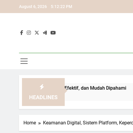
Skip
August 6, 2026
5:12:23 PM
to
content
Cin
Abadikan 
ang Sederhana, Efektif, dan Mudah Dipahami
EDWINSL
2 Weeks A
HEADLINES
Home
Keamanan Digital, Sistem Platform, Kepe