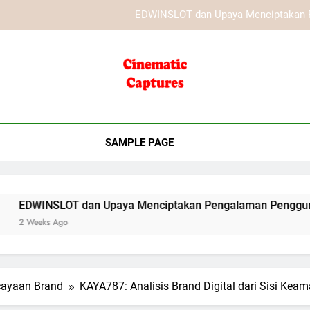
EDWINSLOT dan Upaya Menciptakan P
LEBAH4D dan Upaya Menciptakan P
KAYA787 dengan Konsep Layana
ematic Captures
LEBAH4D dengan Sistem Penggunaan yang Sed
Momen Istimewa Anda Dengan Cinematic Captures. Fotografi D
EDWINSLOT dan Upaya Menciptakan P
SAMPLE PAGE
LEBAH4D dan Upaya Menciptakan P
KAYA787 dengan Konsep Layana
OT dan Upaya Menciptakan Pengalaman Pengguna yang Lebi
go
rcayaan Brand
KAYA787: Analisis Brand Digital dari Sisi Kea