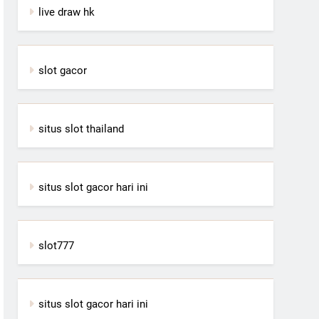
live draw hk
slot gacor
situs slot thailand
situs slot gacor hari ini
slot777
situs slot gacor hari ini